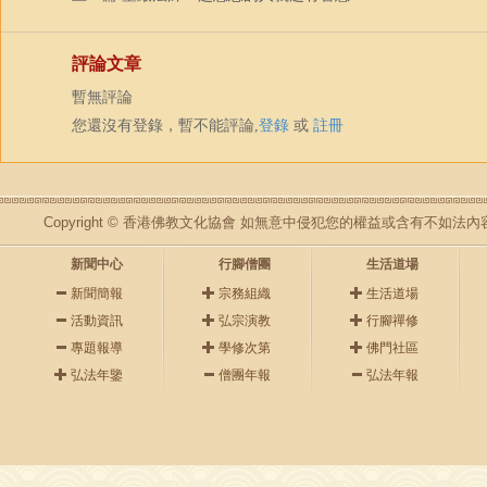
評論文章
暫無評論
您還沒有登錄，暫不能評論,
登錄
或
註冊
Copyright © 香港佛教文化協會 如無意中侵犯您的權益或含有不如
新聞中心
行腳僧團
生活道場
新聞簡報
宗務組織
生活道場
活動資訊
弘宗演教
行腳禪修
專題報導
學修次第
佛門社區
弘法年鑒
僧團年報
弘法年報