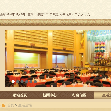
西曆2026年08月10日 星期一 佛曆2570年 農歷 丙午（馬）年 六月廿八
1
2
3
4
5
6
網站首頁
新聞中心
行腳僧團
生活
首页
>
生活道場