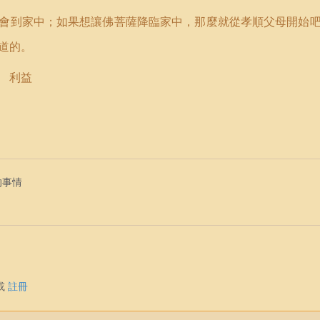
會到家中；如果想讓佛菩薩降臨家中，那麼就從孝順父母開始
道的。
 利益
的事情
或
註冊