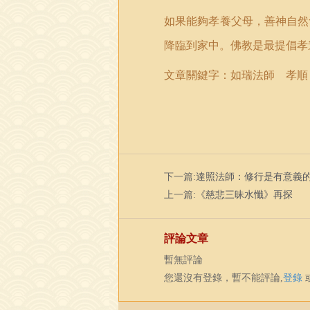
如果能夠孝養父母，善神自然
降臨到家中。佛教是最提倡孝
文章關鍵字：如瑞法師 孝順
下一篇:
達照法師：修行是有意義
上一篇:
《慈悲三昧水懺》再探
評論文章
暫無評論
您還沒有登錄，暫不能評論,
登錄