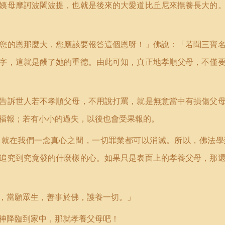
姨母摩訶波闍波提，也就是後來的大愛道比丘尼來撫養長大的
您的恩那麼大，您應該要報答這個恩呀！
」
佛說：
「
若聞三寶
字，這就是酬了她的重德。由此可知，真正地孝順父母，不僅
告訴世人若不孝順父母，不用說打罵，就是無意當中有損傷父
福報；若有小小的過失，以後也會受果報的。
，就在我們一念真心之間，一切罪業都可以消滅。所以，佛法學
追究到究竟發的什麼樣的心。如果只是表面上的孝養父母，那
，當願眾生，善事於佛，護養一切。
」
神降臨到家中，那就孝養父母吧！