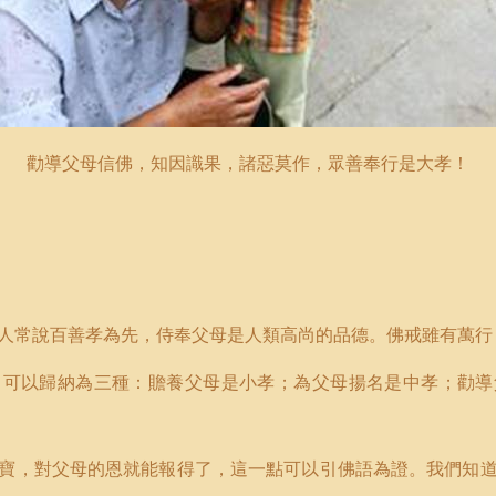
勸導父母信佛，知因識果，諸惡莫作，眾善奉行是大孝！
人常說百善孝為先，侍奉父母是人類高尚的品德。佛戒雖有萬行
，可以歸納為三種：贍養父母是小孝；為父母揚名是中孝；勸導
寶，對父母的恩就能報得了，這一點可以引佛語為證。我們知