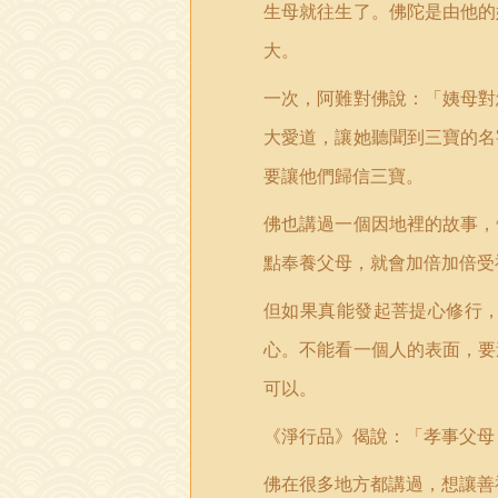
生母就往生了。佛陀是由他的
大。
一次，阿難對佛說：
「
姨母對
大愛道，讓她聽聞到三寶的名
要讓他們歸信三寶。
佛也講過一個因地裡的故事，
點奉養父母，就會加倍加倍受
但如果真能發起菩提心修行
心。不能看一個人的表面，要
可以。
《淨行品》偈說：
「
孝事父母
佛在很多地方都講過，想讓善