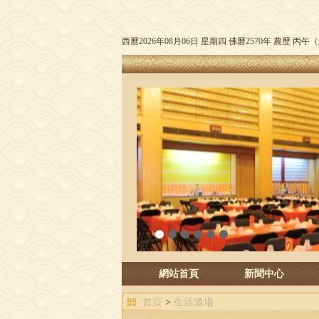
西曆2026年08月06日 星期四 佛曆2570年 農歷 丙
1
2
3
4
5
6
網站首頁
新聞中心
首页
>
生活道場