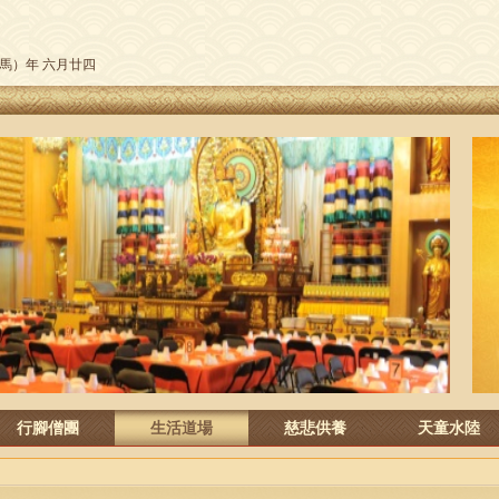
午（馬）年 六月廿四
行腳僧團
生活道場
慈悲供養
天童水陸