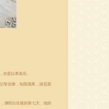
，亦是以孝為宗。
父母信佛，知因識果，諸惡莫
道，佛陀出生後的第七天，他的