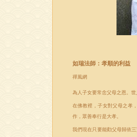
如瑞法師：孝順的利益
禪風網
為人子女要常念父母之恩。世
在佛教裡，子女對父母之孝
作，眾善奉行是大孝。
我們現在只要能勸父母歸依三