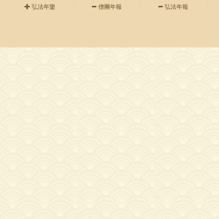
弘法年鑒
僧團年報
弘法年報