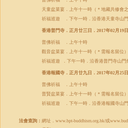
天童盆菜宴．上午十一時（＊地藏共修會
祈福巡遊 ．下午一時．沿香港天童寺山
香港普門寺．正月廿三日．
年
月
2017
02
19
普佛祈福 ．上午十時
觀音盆菜宴．上午十一時（＊需報名留位
祈福巡遊
．下午一時．沿香港普門寺山門
香港報國寺．正月廿九日．
年
月
2017
02
25
普佛祈福 ．上午十時
普賢盆菜宴．上午十一時（＊需報名留位
祈福巡遊 ．下午一時．沿香港報國寺山
法會查詢：
網址．
或
www.bpt-buddhism.org.hk
/
www.budd