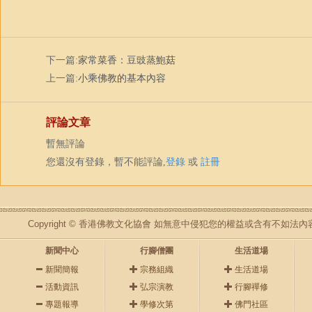
下一篇:
家常菜香：豆豉蒸鮑菇
上一篇:
小乘佛教的基本內容
評論文章
暫無評論
您還沒有登錄，暫不能評論,
登錄
或
註冊
Copyright © 香港佛教文化協會 如無意中侵犯您的權益或含有不如
新聞中心
行腳僧團
生活道場
新聞簡報
宗務組織
生活道場
活動資訊
弘宗演教
行腳禪修
專題報導
學修次第
佛門社區