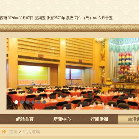
西曆2026年08月07日 星期五 佛曆2570年 農歷 丙午（馬）年 六月廿五
1
2
3
4
5
6
網站首頁
新聞中心
行腳僧團
生活
首页
>
生活道場