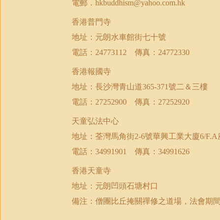
電郵．
hkbuddhism@yahoo.com.hk
香港普門寺
地址：元朗水車館街七十號
電話：
傳真：
24773112
24772330
香港報國寺
地址：長沙灣青山道
號二＆三樓
365-371
電話：
傳真：
27252900
27252920
天童弘法中心
地址：荃灣馬角街
號華興工業大廈
2-6
6/F.A
電話：
傳真：
34991901
34991626
香港天童寺
地址：元朗凹頭石塘村口
備注：僧團比丘掩關禪修之道場，法會期