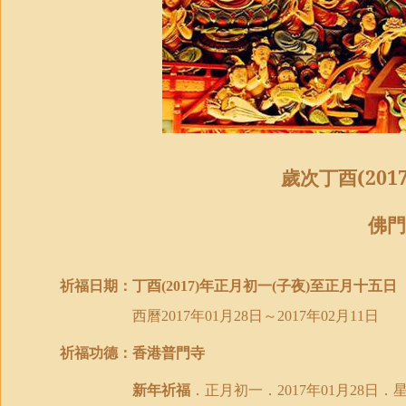
歲次丁酉
(201
佛
祈福日期：丁酉
年正月初一
子夜
至正月十五
日
(2017)
(
)
西曆
年
月
日
～
年
月
日
2017
01
28
2017
02
11
祈福功德：香港普門寺
新年祈福
．正月初一．
年
月
日
．
2017
01
28