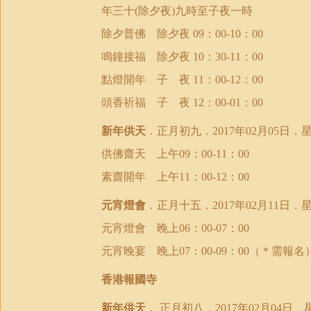
年三十
除夕夜
九時至子夜一時
(
)
除夕普佛 除夕夜
：
：
09
00-10
00
鳴鐘接福 除夕夜
：
：
10
30-11
00
點燈開年 子 夜
：
：
11
00-12
00
頭香祈福 子 夜
：
：
12
00-01
00
新年供天
．正月初九．
年
月
日
．
2017
02
05
供佛齋天 上午
：
：
09
00-11
00
素齋開年 上午
：
：
11
00-12
00
元宵燈會
．正月十五．
年
月
日
．
2017
02
11
元宵燈會 晚上
：
：
06
00-07
00
元宵晚宴 晚上
：
：
（＊需報名
07
00-09
00
香港報國寺
新年供天
．
正月初八
．
年
月
日
．
2017
02
04