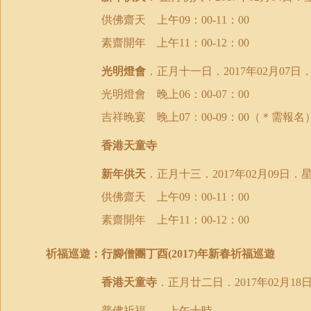
供佛齋天 上午
：
：
09
00-11
00
素齋開年 上午
：
：
11
00-12
00
光明燈會
．正月十一日．
年
月
日
2017
02
07
光明燈會 晚上
：
：
06
00-07
00
吉祥晚宴 晚上
：
：
（＊需報名
07
00-09
00
香港天童寺
新年供天
．正月十三．
年
月
日
．
2017
02
09
供佛齋天 上午
：
：
09
00-11
00
素齋開年 上午
：
：
11
00-12
00
祈福巡遊：行腳僧團丁酉
年新春祈福巡遊
(2017)
香港天童寺
．正月廿二日．
年
月
2017
02
18
普佛祈福 ．上午十時