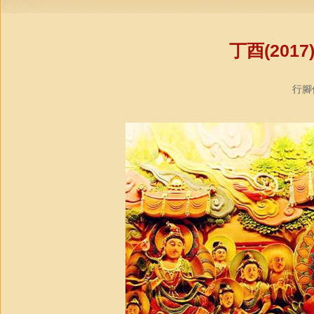
丁酉(20
行腳僧