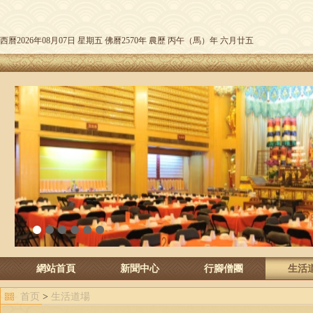
西曆2026年08月07日 星期五 佛曆2570年 農歷 丙午（馬）年 六月廿五
1
2
3
4
5
6
網站首頁
新聞中心
行腳僧團
生活
首页
>
生活道場