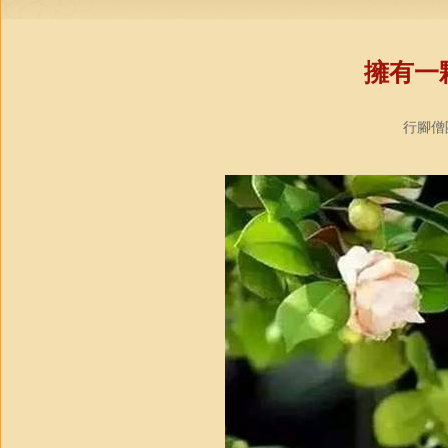
擁有一
行腳僧團社