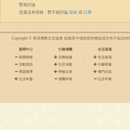
暫無評論
您還沒有登錄，暫不能評論,
登錄
或
註冊
Copyright © 香港佛教文化協會 如無意中侵犯您的權益或含有不如
新聞中心
行腳僧團
生活道場
新聞簡報
宗務組織
生活道場
活動資訊
弘宗演教
行腳禪修
專題報導
學修次第
佛門社區
弘法年鑒
僧團年報
弘法年報