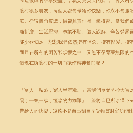
將這很薄的福享受盡了，就要受莫大的痛苦，古人所
擁有很多朋友，每個人都會帶給你快樂，你永不會孤
庭。從這個角度講，惜福其實也是一種權衡。當我們
痛折磨、生活壓抑、事業不順、遭人誤解、辛苦勞累
能少欲知足，想想我們依然擁有信念、擁有關愛、擁
而且在所有的困苦和煩惱之中，又無不孕育著無限的
惜現在所擁有的一切而振作精神奮鬥呢？
「
富人一席酒，窮人半年糧。
」
當我們享受著極大富
易；一絲一縷，恆念物力維艱
」
，並將自已所珍惜下
帶給人的快樂，遠遠不是自己獨自享受物質財富所能