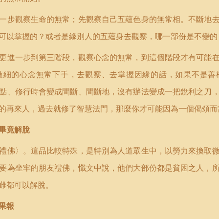
一步觀察生命的無常；先觀察自己五蘊色身的無常相。不斷地
可以掌握的？或者是緣別人的五蘊身去觀察，哪一部份是不變的
更進一步到第三階段，觀察心念的無常，到這個階段才有可能
微細的心念無常下手，去觀察、去掌握因緣的話，如果不是善
點、修行時會變成間斷、間斷地，沒有辦法變成一把銳利之刀
的再來人，過去就修了智慧法門，那麼你才可能因為一個偈頌而
畢竟解脫
禮佛〉。這品比較特殊，是特別為人道眾生中，以勞力來換取
要為坐牢的朋友禮佛，懺文中說，他們大部份都是貧困之人，
難都可以解脫。
果報