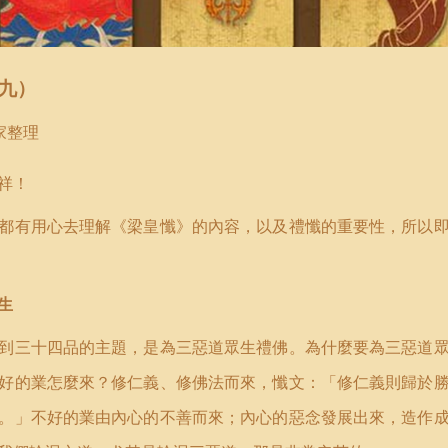
九
）
家整理
祥！
都有用心去理解《梁皇懺》的內容，以及禮懺的重要性，所以
生
到三十四品的主題，是為三惡道眾生禮佛。為什麼要為三惡道
好的業怎麼來？修仁義、修佛法而來，懺文：「修仁義則歸於
。」不好的業由內心的不善而來；內心的惡念發展出來，造作