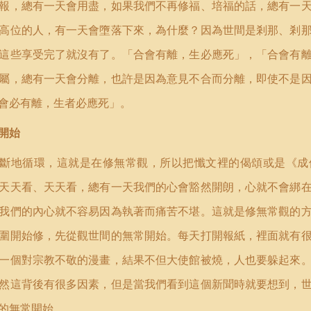
報，總有一天會用盡，如果我們不再修福、培福的話，總有一
高位的人，有一天會墮落下來，為什麼？因為世間是剎那、剎
這些享受完了就沒有了。「合會有離，生必應死」，「合會有
屬，總有一天會分離，也許是因為意見不合而分離，即使不是
會必有離，生者必應死」。
開始
不斷地循環，這就是在修無常觀，所以把懺文裡的偈頌或是《成
天天看、天天看，總有一天我們的心會豁然開朗，心就不會綁
我們的內心就不容易因為執著而痛苦不堪。這就是修無常觀的
圍開始修，先從觀世間的無常開始。每天打開報紙，裡面就有
一個對宗教不敬的漫畫，結果不但大使館被燒，人也要躲起來
然這背後有很多因素，但是當我們看到這個新聞時就要想到，
的無常開始。