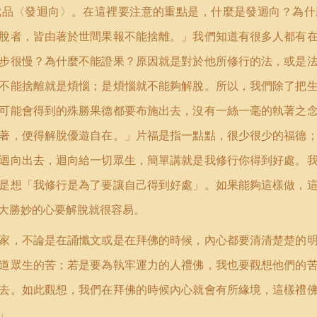
七品〈發迴向〉。在這裡要注意的重點是，什麼是發迴向？為什
脫者，皆由著於世間果報不能捨離。」我們知道有很多人都有
步很慢？為什麼不能證果？原因就是對於他所修行的法，或是
不能捨離就是煩惱；是煩惱就不能夠解脫。所以，我們除了把
可能會得到的殊勝果德都要布施出去，沒有一絲一毫的執著之
著，便得解脫優遊自在。」片福是指一點點，很少很少的福德
迴向出去，迴向給一切眾生，簡單講就是我修行你得到好處。
是想「我修行是為了要讓自己得到好處」。如果能夠這樣做，
大勝妙的心要解脫就很容易。
家，不論是在誦懺文或是在拜佛的時候，內心都要清清楚楚的
道眾生的苦；若是要為執牢運力的人禮佛，我也要觀想他們的
去。如此觀想，我們在拜佛的時候內心就會有所緣境，這樣禮
」。