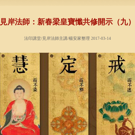
見岸法師：新春梁皇寶懺共修開示（九
法印講堂/見岸法師主講/楊安家整理 2017-03-14