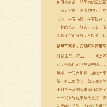
你所擁有的、所享有的這些福
「有者皆盡，高者亦墜」。在
高位、享有福德、享有財富，
一起的親人、好友、夫妻、眷
因為死亡而分離，所以是「和
修無常觀者，從觀察世間無常
所謂生死、死生……，就是
頌，抄錄起來貼在家中牆上，
這樣、一定要那樣，如此一來
觀？有三個階段，首先從大範
不對？丹麥的漫畫家因為畫了
一天就要躲起來避免被打，當
範圍的無常觀，先從觀察世間