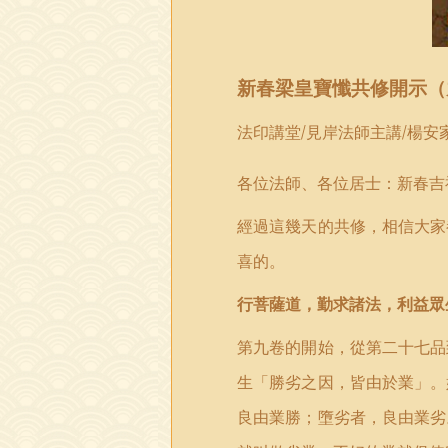
新春梁皇寶懺共修開示（
法印講堂
/
見岸法師主講
/
楊安
各位法師、各位居士：新春吉
經過這幾天的共修，相信大家
喜的。
行菩薩道，勤求諸法，利益眾
第九卷的開始，從第二十七品
生「勝劣之因，皆由於業」。
良由業勝；墮劣者，良由業劣