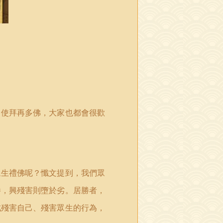
即使拜再多佛，大家也都會很歡
眾生禮佛呢？懺文提到，我們眾
勝，興殘害則墮於劣。居勝者，
成殘害自己、殘害眾生的行為，