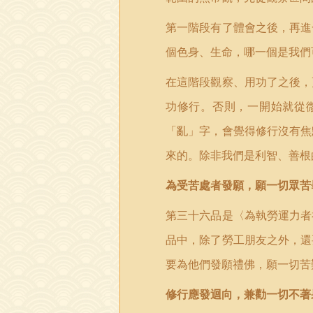
第一階段有了體會之後，再進
個色身、生命，哪一個是我們
在這階段觀察、用功了之後，
功修行。否則，一開始就從
「亂」字，會覺得修行沒有焦
來的。除非我們是利智、善根
為受苦處者發願，願一切眾苦
第三十六品是〈為執勞運力者
品中，除了勞工朋友之外，還
要為他們發願禮佛，願一切苦
修行應發迴向，兼勸一切不著