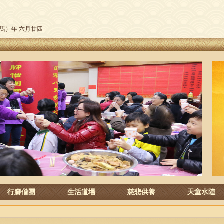
午（馬）年 六月廿四
行腳僧團
生活道場
慈悲供養
天童水陸