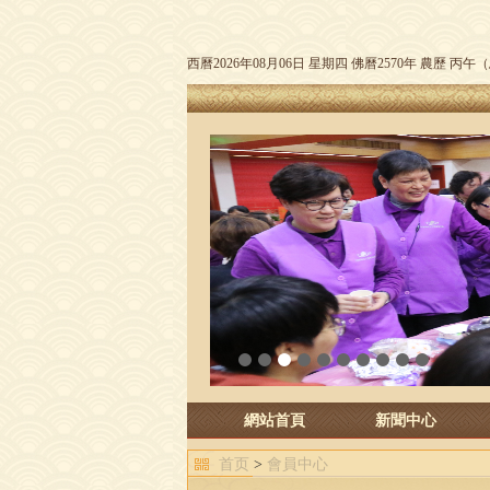
西曆2026年08月06日 星期四 佛曆2570年 農歷 丙
1
2
3
4
5
6
7
8
9
10
網站首頁
新聞中心
首页
>
會員中心