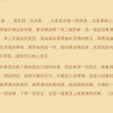
供養」。通常講「法供養」，大多是供養一部經典，這是事相上
用修行佛法來供養，要供養誰呢？有二個對象，第一個是供養
，有上呈報告的意思。因為我依著釋迦牟尼佛的教法，我將我
生所做的事情，將所有的這一切，都供養諸佛如來，其實就是
引導我，讓我可以身心清涼。
供養眾生呢？因為我自己得到好處，我也希望一切眾生，能像
、用說明的、或用引薦的方式，引薦別人去學佛，或是介紹書
修學佛法的過程、修學佛法的善知識，統統能夠布施、引薦給
一切諸佛，下濟一切眾生，這是一種實質上最真實的供養。《