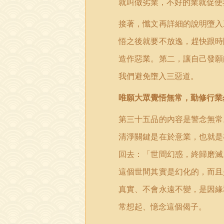
就叫做劣業，不好的業就促使
接著，懺文再詳細的說明墮入
悟之後就要不放逸，趕快跟時
造作惡業。第二，讓自己發願
我們避免墮入三惡道。
唯願大眾覺悟無常，勤修行業
第三十五品的內容是警念無常
清淨關鍵是在於意業，也就是
回去：「世間幻惑，終歸磨滅
這個世間其實是幻化的，而且
真實、不會永遠不變，是因緣
常想起、憶念這個偈子。