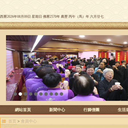
西曆2026年08月09日 星期日 佛曆2570年 農歷 丙午（馬）年 六月廿七
1
2
3
4
5
6
7
8
9
10
網站首頁
新聞中心
行腳僧團
生活
首页
>
會員中心