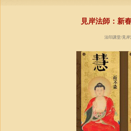
見岸法師：新
法印講堂/見岸法