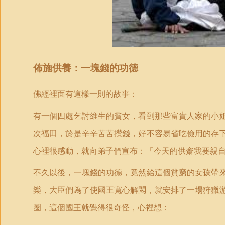
佈施供養：一
塊
錢的功德
佛經裡面有
這樣
一則的故事：
有一個四處乞討維生的貧女，看到那些富貴人家的小
次福田，於是辛辛苦苦攢錢，好不容易省吃儉用的存
心裡很感動，就向弟子們宣布：「今天的供齋我要親
不久以後，一塊錢的功德，竟然給這個貧窮的女孩帶
樂，大臣們為了使國王寬心解悶，就安排了一場狩獵
圈，這個國王就覺得很奇怪，心裡想：