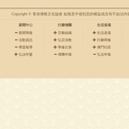
Copyright © 香港佛教文化協會 如無意中侵犯您的權益或含有不如
新聞中心
行腳僧團
生活道場
新聞簡報
宗務組織
生活道場
活動資訊
弘宗演教
行腳禪修
專題報導
學修次第
佛門社區
弘法年鑒
僧團年報
弘法年報