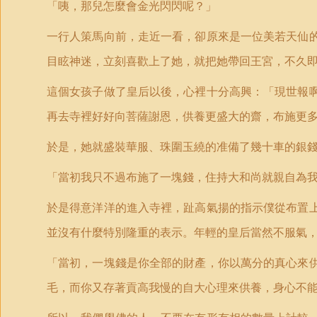
「咦，那兒怎麼會金光閃閃呢？」
一行人策馬向前，走近一看，卻原來是一位美若天仙
目眩神迷，立刻喜歡上了她，就把她帶回王宮，不久
這個女孩子做了皇后以後，心裡十分高興：「現世報
再去寺裡好好向菩薩謝恩，供養更盛大的齋，布施更
於是，她就盛裝華服、珠圍玉繞的准備了幾十車的銀
「當初我只不過布施了一塊錢，住持大和尚就親自為
於是得意洋洋的進入寺裡，趾高氣揚的指示僕從布置
並沒有什麼特別隆重的表示。年輕的皇后當然不服氣
「當初，一塊錢是你全部的財產，你以萬分的真心來
毛，而你又存著貢高我慢的自大心理來供養，身心不