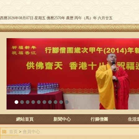
西曆2026年08月07日 星期五 佛曆2570年 農歷 丙午（馬）年 六月廿五
1
2
3
4
5
6
7
8
9
10
網站首頁
新聞中心
行腳僧團
生活
首页
>
會員中心