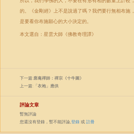
所以，我們學佛的人，不要在有形有相的數量上計較
的。《金剛經》上不是說過了嗎？我們要行無相布施
是要看你布施願心的大小決定的。
本文選自
：星雲大師《佛教奇理譚》
下一篇:
廓庵禪師：禪宗《十牛圖》
上一篇:
「衣袍」應供
評論文章
暫無評論
您還沒有登錄，暫不能評論,
登錄
或
註冊