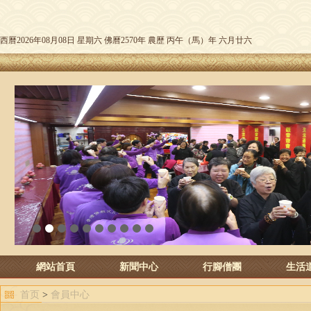
西曆2026年08月08日 星期六 佛曆2570年 農歷 丙午（馬）年 六月廿六
1
2
3
4
5
6
7
8
9
10
網站首頁
新聞中心
行腳僧團
生活
首页
>
會員中心