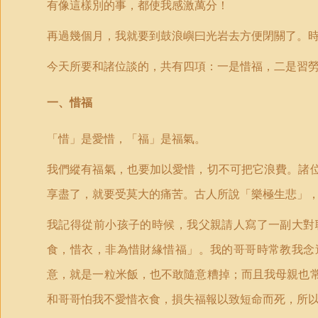
有像這樣別的事，都使我感激萬分！
再過幾個月，我就要到鼓浪嶼曰光岩去方便閉關了。
今天所要和諸位談的，共有四項：一是惜福，二是習
一、惜福
「
惜」是愛惜，
「
福」是福氣。
我們縱有福氣，也要加以愛惜，切不可把它浪費。諸
享盡了，就要受莫大的痛苦。古人所說
「
樂極生悲」
我記得從前小孩子的時候，我父親請人寫了一副大對
食，惜衣，非為惜財緣惜福」。我的哥哥時常教我念
意，就是一粒米飯，也不敢隨意糟掉；而且我母親也
和哥哥怕我不愛惜衣食，損失福報以致短命而死，所