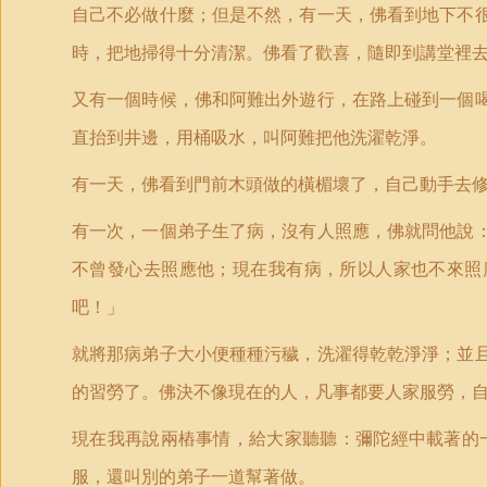
自己不必做什麼；但是不然，有一天，佛看到地下不
時，把地掃得十分清潔。佛看了歡喜，隨即到講堂裡
又有一個時候，佛和阿難出外遊行，在路上碰到一個
直抬到井邊，用桶吸水，叫阿難把他洗濯乾淨。
有一天，佛看到門前木頭做的橫楣壞了，自己動手去
有一次，一個弟子生了病，沒有人照應，佛就問他說
不曾發心去照應他；現在我有病，所以人家也不來照
吧！」
就將那病弟子大小便種種污穢，洗濯得乾乾淨淨；並
的習勞了。佛決不像現在的人，凡事都要人家服勞，
現在我再說兩樁事情，給大家聽聽：彌陀經中載著的
服，還叫別的弟子一道幫著做。