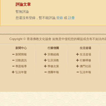
評論文章
暫無評論
您還沒有登錄，暫不能評論,
登錄
或
註冊
Copyright © 香港佛教文化協會 如無意中侵犯您的權益或含有不如
新聞中心
行腳僧團
生活道場
新聞簡報
宗務組織
生活道場
活動資訊
弘宗演教
行腳禪修
專題報導
學修次第
佛門社區
弘法年鑒
僧團年報
弘法年報