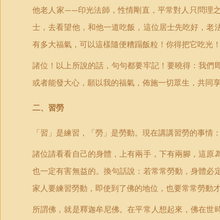
他老人家
印光法師，性情剛直，平常對人只問理
——
士，去看望他，和他一道吃飯，這位居士先吃好，老
有多大福氣，可以這樣隨便糟蹋飯粒！你得把它吃光
諸位！以上所說的話，句句都要牢記！要曉得：我們
或者能發大心，願以我的福氣，佈施一切眾生，共同
二、習勞
「
習」是練習，
「
勞」是勞動。現在講講習勞的事情
諸位請看看自己的身體，上有兩手，下有兩腳，這原
也一定有害無益的。換句話說：若常常勞動，身體必
家人要練習勞動，即使到了佛的地位，也要常常勞動
所謂佛，就是釋迦牟尼佛。在平常人想起來，佛在世