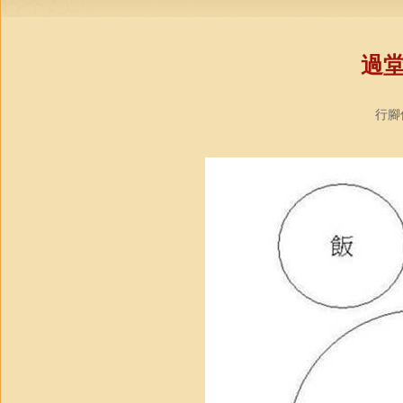
過
行腳僧