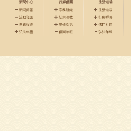
新聞中心
行腳僧團
生活道場
新聞簡報
宗務組織
生活道場
活動資訊
弘宗演教
行腳禪修
專題報導
學修次第
佛門社區
弘法年鑒
僧團年報
弘法年報