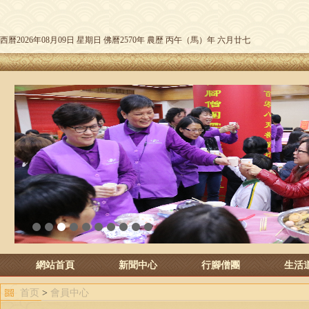
西曆2026年08月09日 星期日 佛曆2570年 農歷 丙午（馬）年 六月廿七
1
2
3
4
5
6
7
8
9
10
網站首頁
新聞中心
行腳僧團
生活
首页
>
會員中心