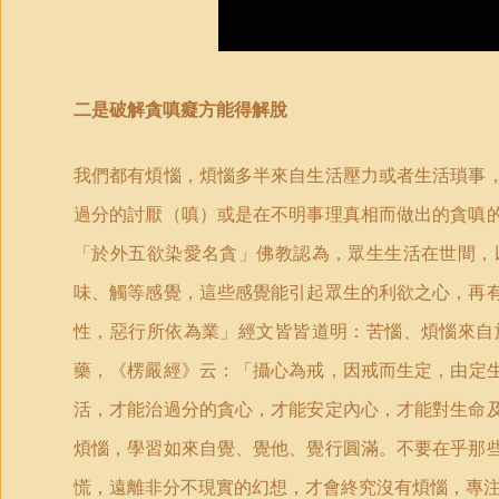
二是破解貪嗔癡方能得解脫
我們都有煩惱，煩惱多半來自生活壓力或者生活瑣事
過分的討厭（嗔）或是在不明事理真相而做出的貪嗔
「
於外五欲染愛名貪」佛教認為，眾生生活在世間，
味、觸等感覺，這些感覺能引起眾生的利欲之心，再
性，惡行所依為業」經文皆皆道明：苦惱、煩惱來自
藥，《楞嚴經》云：
「
攝心為戒，因戒而生定，由定
活，才能治過分的貪心，才能安定內心，才能對生命
煩惱，學習如來自覺、覺他、覺行圓滿。不要在乎那
慌，遠離非分不現實的幻想，才會終究沒有煩惱，專