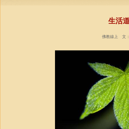
生活
佛教線上 文：蘇