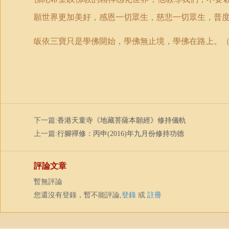
願世界更加美好，感恩一切眾生，慈悲一切眾生，普
皈依三寶只是學佛開始，學佛無止境，學佛在路上。
下一篇:
香港天童寺《地藏菩薩本願經》修持儀軌
上一篇:
行腳禪修：丙申(2016)年九月份修持功德
評論文章
暫無評論
您還沒有登錄，暫不能評論,
登錄
或
註冊