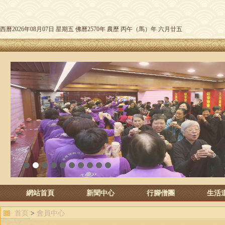
西曆2026年08月07日 星期五 佛曆2570年 農歷 丙午（馬）年 六月廿五
1
2
3
4
5
6
7
8
9
10
網站首頁
新聞中心
行腳僧團
生活
首页
>
會員中心