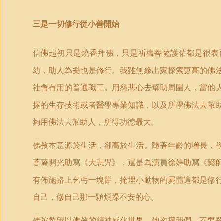
三是一切修行從小善開始
信佛起初只是燒香拜佛，只是祈禱菩薩護佑都是很表
幼，助人為樂也是修行。我雖無緣出家探索更高的佛
社會有用的普通職工。用慈悲心去幫助周圍人，當他
握的生存技術或者醫學專業知識，以及所學佛
法
去幫
夠用佛法去幫助人，所得功德最大。
佛教本意源於生活，卻高於生活。隨著年齡的增長，
菩薩開光助寫《大悲咒》，還是為演員徐婷助寫《藥
有佈施路上乞丐一塊餅，掩埋小動物的屍體這都是修
自己，修自己那一顆煩躁不安的心。
佛陀希望以佛教的精神感化世界，他教導我們，不要