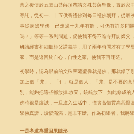
業之後便於五臺山菩薩頂恭請文殊菩薩聖像，置於家
寄託，從初一、十五供香禮佛到每日禮佛朝拜，從最
事從身邊學佛，已走過十九年有餘，可仍有許多問
嗎？」等等一系列問題，促使我不得不進寺拜訪師父
研讀經書和細聽師父講義等，用了兩年時間才有了學
家，而是返回於自心，自性之家。使我不再迷茫。
初學時，認為眼前的文殊菩薩聖像就是佛，那就錯了
加上個
「
弗」。
「
亻」就是個人，
「
弗」是不要的意
別，能夠把這些都放掉
放棄，統統放下，如此修成的
.
佛時很是虔誠，一旦進入生活中，慳貪吝惜貢高我慢
學佛真諦，煩惱滿滿，是非不斷。作為初學者，我將
一是孝道為重因果隨形