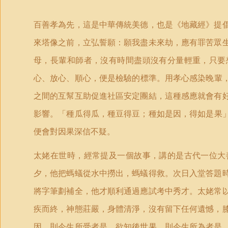
百善孝為先，這是中華傳統美德，也是《地藏經》提
來塔像之前，立弘誓願：願我盡未來劫，應有罪苦眾
母，長輩和師者，沒有時間盡頭沒有分量輕重，只要
心
、
放心
、
順心，便是檢驗的標準。用孝心感染晚輩
之間的互幫互助促進社區安定團結，這種感應就會有
影響。
「
種瓜得瓜，種豆得豆；種如是因，得如是果
便會對因果深信不疑。
太姥在世時，經常提及一個故事，講的是古代一位大
夕，他把螞蟻從水中撈出，螞蟻得救。次日入堂答題
將字筆劃補全，他才順利通過應試考中秀才。太姥常
疾而終，神態莊嚴，身體清淨，沒有留下任何遺憾，
因，則今生所受者是，欲知後世果，則今生所為者是