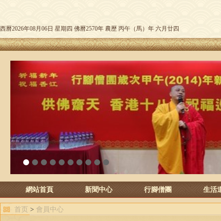
西曆2026年08月06日 星期四 佛曆2570年 農歷 丙午（馬）年 六月廿四
1
2
3
4
5
6
7
8
9
10
網站首頁
新聞中心
行腳僧團
生活
首页
>
會員中心