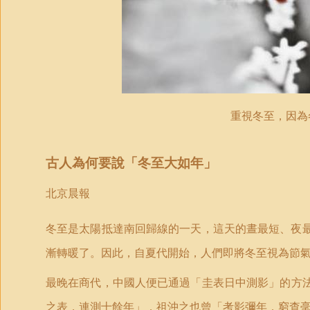
重視冬至，因為
古人為何要說
「
冬至大如年
」
北京晨報
冬至是太陽抵達南回歸線的一天，這天的晝最短、夜
漸轉暖了。因此，自夏代開始，人們即將冬至視為節
最晚在商代，中國人便已通過
「
圭表日中測影
」
的方
之表，連測十餘年
」
，祖沖之也曾
「
考影彌年，窮查