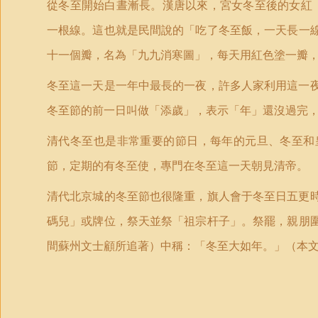
從冬至開始白晝漸長。漢唐以來，宮女冬至後的女紅
一根線。這也就是民間說的
「
吃了冬至飯，一天長一
十一個瓣，名為
「
九九消寒圖」，每天用紅色塗一瓣
冬至這一天是一年中最長的一夜，許多人家利用這一
冬至節的前一日叫做
「
添歲」，表示
「
年」還沒過完
清代冬至也是非常重要的節日，每年的元旦、冬至和
節，定期的有冬至使，專門在冬至這一天朝見清帝。
清代北京城的冬至節也很隆重，旗人會于冬至日五更
碼兒」或牌位，祭天並祭
「
祖宗杆子」。祭罷，親朋
間蘇州文士顧所追著）中稱：
「
冬至大如年。」（本