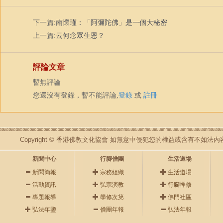
下一篇:
南懷瑾：「阿彌陀佛」是一個大秘密
上一篇:
云何念眾生恩？
評論文章
暫無評論
您還沒有登錄，暫不能評論,
登錄
或
註冊
Copyright © 香港佛教文化協會 如無意中侵犯您的權益或含有不如
新聞中心
行腳僧團
生活道場
新聞簡報
宗務組織
生活道場
活動資訊
弘宗演教
行腳禪修
專題報導
學修次第
佛門社區
弘法年鑒
僧團年報
弘法年報