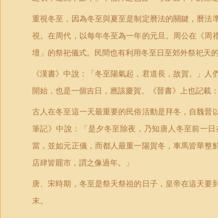
重視冬至，因為冬至與夏至是制定曆法的關鍵，曆法
視。在周代，以每年冬至為一年的元旦。周公在《周
壇
」
的祭祀儀式。民間也有利用冬至日至郊外祭祀天
《漢書》中說：「冬至陽氣起，君道長，故賀。」人
開始，也是一個吉日，應該慶賀。《晉書》上也記載
古人在冬至這一天最重要的民俗活動是拜冬，自魏晉
筆記》中說：「是夕冬至除夜，乃知唐人冬至前一日
當，並如元正儀，而都人最重一陽賀冬，車馬皆華整
店肆皆罷市，謂之像過年。」
唐、宋時期，冬至是祭天祭祖的日子，皇帝在這天要
末。