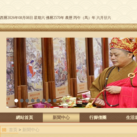
西曆2026年08月08日 星期六 佛曆2570年 農歷 丙午（馬）年 六月廿六
1
2
3
4
5
6
7
8
網站首頁
新聞中心
行腳僧團
生活
首页
>
新聞中心