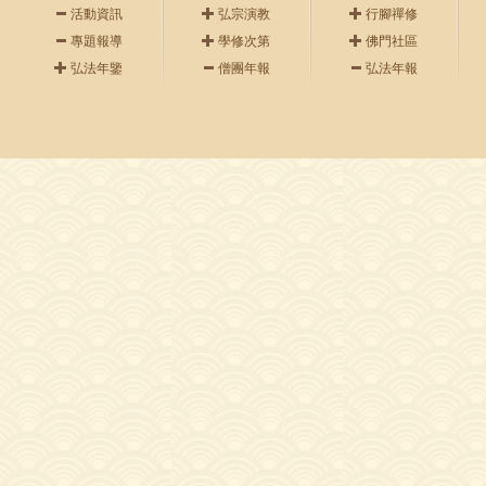
活動資訊
弘宗演教
行腳禪修
專題報導
學修次第
佛門社區
弘法年鑒
僧團年報
弘法年報