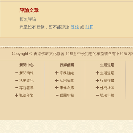
評論文章
暫無評論
您還沒有登錄，暫不能評論,
登錄
或
註冊
Copyright © 香港佛教文化協會 如無意中侵犯您的權益或含有不如
新聞中心
行腳僧團
生活道場
新聞簡報
宗務組織
生活道場
活動資訊
弘宗演教
行腳禪修
專題報導
學修次第
佛門社區
弘法年鑒
僧團年報
弘法年報