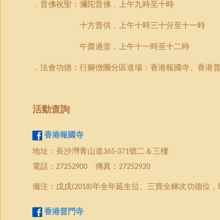
．普佛
祝聖：彌陀
普佛．
上午九時至十時
十方普
供．上午
十
時
三十分
至十一時
午齋過堂．上午十一時至十二時
．法會功德
：行腳僧團分區道場
：
香港報國寺
、
香港
活動
查詢
香港報國寺
地址：長沙灣青山道
號二＆三樓
365-371
電話：
傳真：
27252900
27252920
備注：戊戌
年全年延生位、三寶全梯次功德位，
(2018)
香港
普門
寺