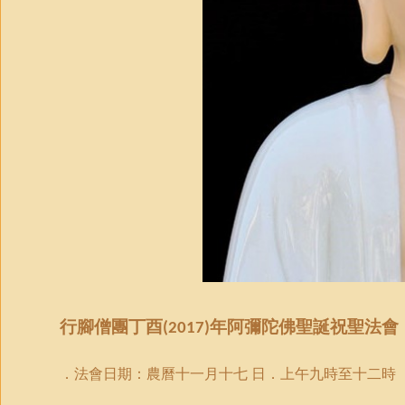
行腳僧團
丁酉
年阿彌陀佛聖誕
祝聖法會
(2017)
．
法會日期
：農曆十一月十七
日．上午九時至十二時