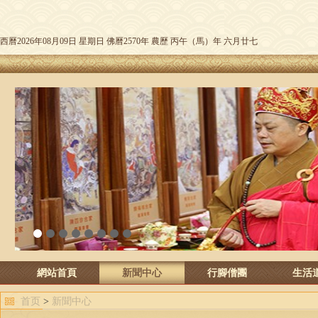
西曆2026年08月09日 星期日 佛曆2570年 農歷 丙午（馬）年 六月廿七
1
2
3
4
5
6
7
8
網站首頁
新聞中心
行腳僧團
生活
首页
>
新聞中心