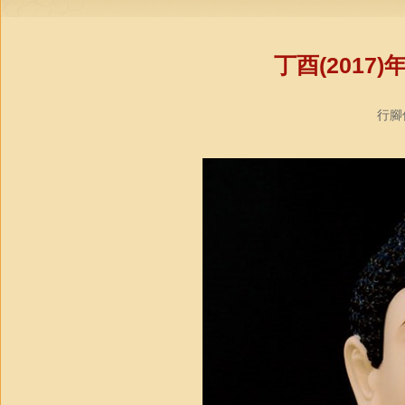
丁酉(201
行腳僧