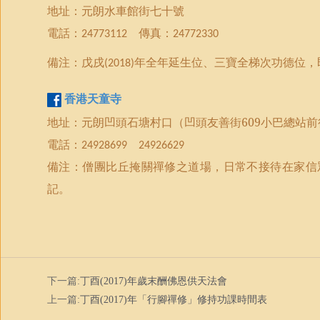
地址：元朗水車館街七十號
電話：
傳真：
24773112
24772330
備注：戊戌
年全年延生位、三寶全梯次功德位，
(2018)
香港
天童寺
地址：元朗凹頭石塘村口（
凹頭
友善街
609
小巴總站前
電話：
24928699
24926629
備注：僧團比丘掩關禪修之道場，日常不接待在家信
記。
下一篇:
丁酉(2017)年歲末酬佛恩供天法會
上一篇:
丁酉(2017)年「行腳禪修」修持功課時間表