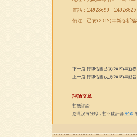
電話：
24928699
24926629
備注：己亥
(2019)
年
新春祈福
下一篇:
行腳僧團己亥(2019)年
上一篇:
行腳僧團戊戌(2018)年觀
評論文章
暫無評論
您還沒有登錄，暫不能評論,
登錄