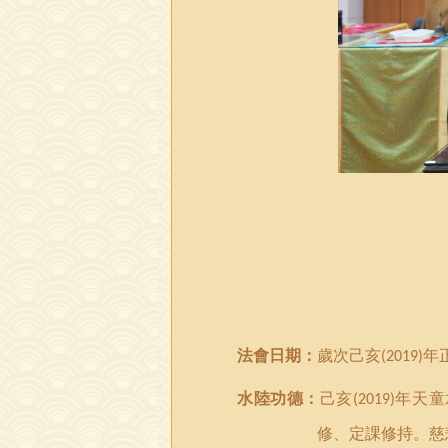
法會日期：
歲次己亥
年
(2019)
水陸功德：
己亥
年天童
(2019)
修
、
定課修持
。慈