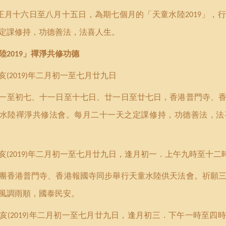
正月十六日至八月十五日，為期七個月的
「
天童水陸
」
，行
2019
定課修持，
功德善法
，
法喜
人生。
陸
」
禪淨共修
功德
2019
亥
年二月初一至七月廿九日
(2019)
一至初七、十一日至十七日、廿一日至廿七日，香港普門寺、
水陸禪淨共修法會。每月二十一天之定課修持，功德善法，
法
亥
年二月初一至七月廿九日，逢月初一．上午九時至十二
(2019)
團香港普門寺、香港報國寺同步舉行天童水陸供天法會。祈願
風調雨順，國泰民安。
亥
年二月初一至七月廿九日，逢月初三．下午一時至四時
(2019)