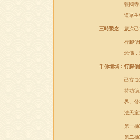
報國寺
道眾生
三時繫念
．歲次己
行腳僧
念佛，
千佛壇城：行腳僧
己亥
(2
持功德
界、發
法天童
第一梯
第二梯