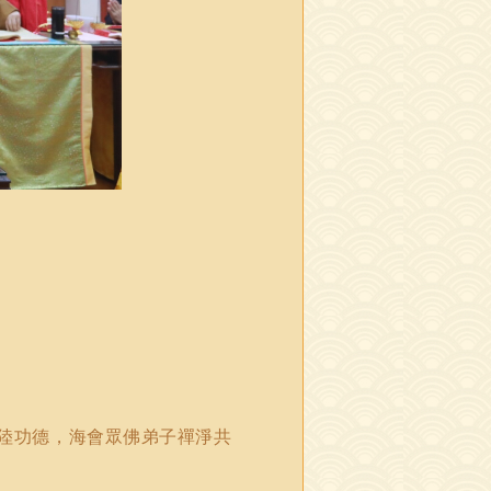
陸功德
，海會眾佛弟子禪淨共