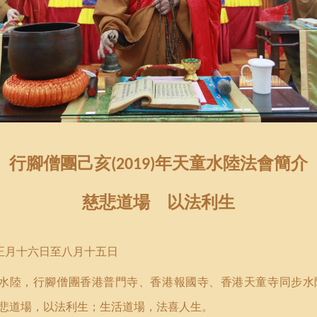
行腳僧團己亥
年天童水陸法會簡介
(2019)
慈悲道場 以法利生
正月十六日至八月十五日
水陸，行腳僧團香港普門寺、香港報國寺、香港天童寺同步
水
悲道場，以法利生；生活道場，法喜人生。