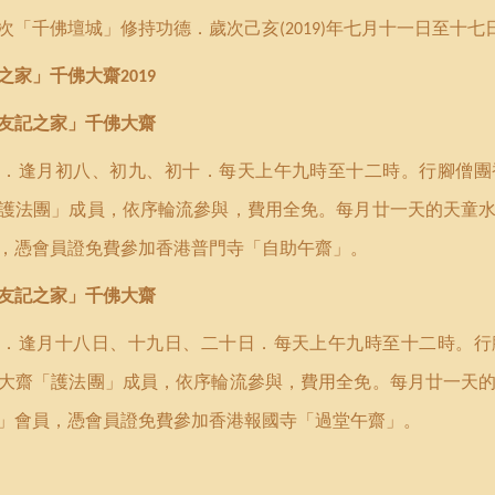
次「千佛壇城」修持功德．歲次己亥
年七月十一日至十七
(2019)
之家」千佛大齋
2019
友記之家」千佛大齋
月．逢月初八、初九、初十．每天上午九時至十二時。
行腳僧團
護法團」成員，依序輪流參與，費用全免。
每月廿一天的天童
，憑會員證免費參加香港普門寺
「
自助午齋
」
。
友記之家」千佛大齋
月．逢月十八日、十九日、二十日．每天上午九時至十二時。
行
大齋「護法團」成員，依序輪流參與，費用全免。
每月廿一天
」會員，憑會員證免費參加香港報國寺
「過堂
午齋
」
。