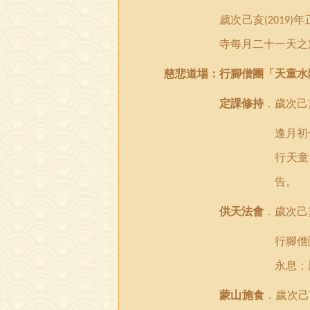
歲次己亥
年
(2019)
寺每月二十一天之
慈悲
道場
：行腳僧團
「
天童水
定課
修
持
．歲次己
逢月初
行天童
告。
供天法會
．歲次己
行腳僧
永息；
蒙山施食
．歲次己