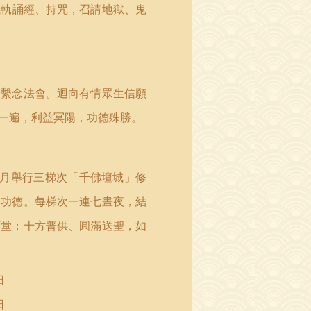
儀軌誦經、持咒，召請地獄、鬼
。
時繫念法會。迴向有情眾生信願
一遍，利益冥陽，功德殊勝。
月舉行三梯次「千佛壇城」修
」功德。每梯次一連七晝夜，結
下堂；十方普供、圓滿送聖，如
日
日