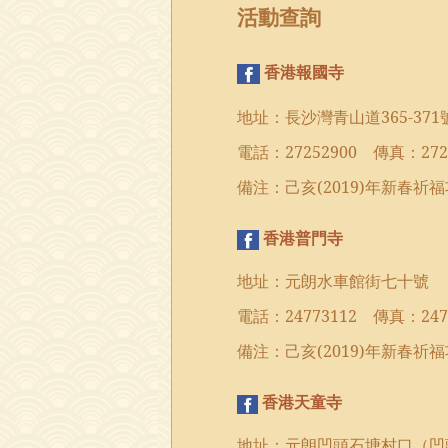
活動查詢
香港報國寺
地址：長沙灣青山道
365-371
電話：
27252900
傳真：
272
備注：己亥
(2019)
年
新春祈福
香港普門寺
地址：元朗水車館街七十號
電話：
24773112
傳真：
247
備注：己亥
(2019)
年
新春祈福
香港天童寺
地址：元朗凹頭石塘村口（凹