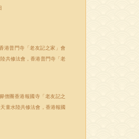
日
香港普門寺「老友記之家」會
水陸共修法會
，
香港普門寺「老
腳僧團
香港報國寺「老友記之
的天童水陸共修法會
，
香港報國