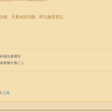
功德、
天童水陸功德，即日接受登記。
新春祈福法會通告
音誕佈施大會(二)
或
註冊