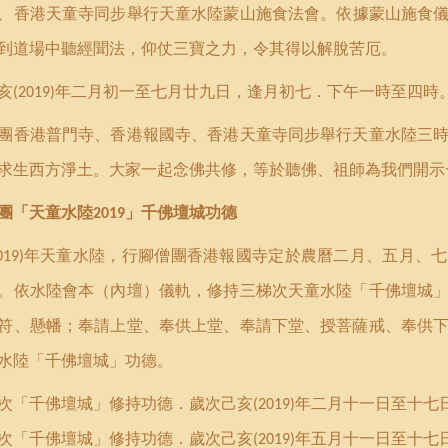
、香港天童寺同步舉行天童水陸蒙山施食法會。
依據
蒙山施食
到道場中聽經聞法，仰仗三寶之力，令其得以解脫苦厄。
亥
年二月初一至七月廿九日，逢月初七．下午一時至四時
(2019)
團香港普門寺、香港報國寺、香港天童寺同步舉行天童水陸三
求生西方淨土。大家一起念佛共修，等於聽佛、祖師為我們開示
團
「
天童水陸
」
千佛壇城功德
2019
年天童水陸，行腳僧團香港報國寺定於農曆二月、五月、七
019)
。依水陸會本（內壇）儀軌，修持三梯次天童水陸「千佛壇城
符、懸幡；奉請上堂、奉供上堂、奉請下堂、授菩薩戒、奉供
水陸「千佛壇城」功德。
次「千佛壇城」修持功德．歲次己亥
年二月十一日至十七
(2019)
次「千佛壇城」修持功德．歲次己亥
年五月十一日至十七
(2019)