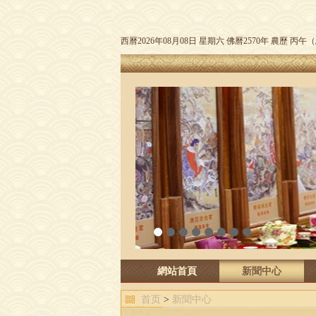
西曆2026年08月08日 星期六 佛曆2570年 農歷 丙
1
2
3
4
5
6
7
8
網站首頁
新聞中心
首页
>
新聞中心