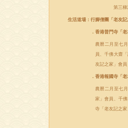
第三梯
生活道場：行腳僧團
「老友記
．香港普門寺「老
農曆二月至七
員、千佛大齋「
友記之家」會員
．香港報國寺「老
農曆二月至七
家」會員、千佛
寺「老友記之家