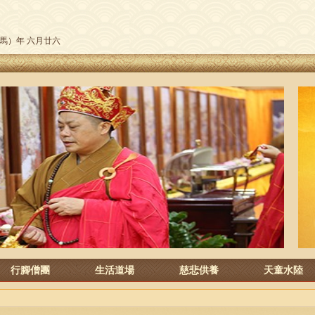
午（馬）年 六月廿六
行腳僧團
生活道場
慈悲供養
天童水陸