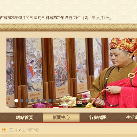
西曆2026年08月09日 星期日 佛曆2570年 農歷 丙午（馬）年 六月廿七
1
2
3
4
5
6
7
8
網站首頁
新聞中心
行腳僧團
生活
首页
>
新聞中心