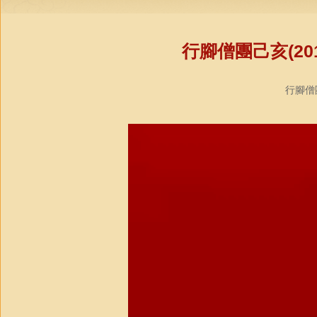
行腳僧團己亥(20
行腳僧團教