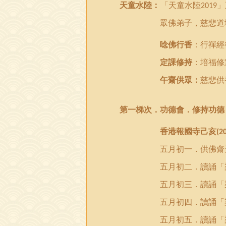
天童水陸：
「
天童水陸
」
2019
眾佛弟子，慈悲道
唸佛行香
：行禪經
定課修持
：培福修
午齋供眾：
慈悲供
第一梯次．
功德會．修持功德
香港報國寺己亥
(2
五月
初一．
供佛齋
五月初二．讀誦「
五月初三．讀誦「
五月初四．讀誦「
五月初五．讀誦「