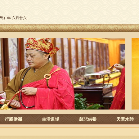
午（馬）年 六月廿六
行腳僧團
生活道場
慈悲供養
天童水陸