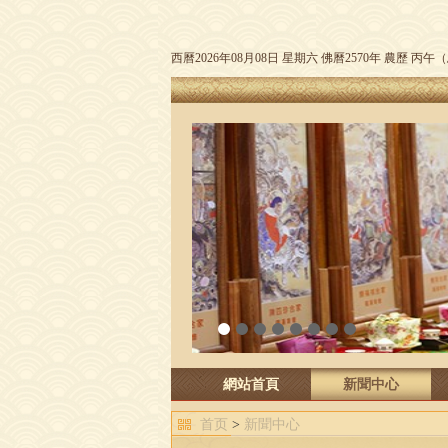
西曆2026年08月08日 星期六 佛曆2570年 農歷 丙
1
2
3
4
5
6
7
8
網站首頁
新聞中心
首页
>
新聞中心