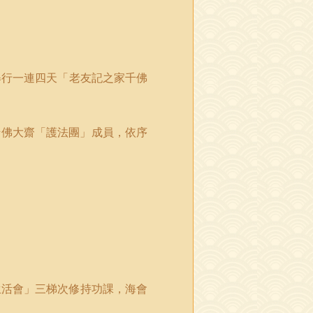
舉行一連四天「老友記之家千佛
千佛大齋「護法團」成員，依序
生活會
」
三梯次修持功課，海會