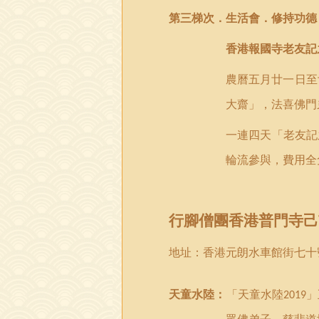
第
三
梯次．
生活會．修持功德
香港
報國
寺老友記
農曆五月廿一日至
大齋」，法喜佛門
一連四天「老友記
輪流參與，費用全
行腳僧團
香港
普門
寺己
地址：
香港
元朗水車館街七十
天童水陸：
「
天童水陸
」
2019