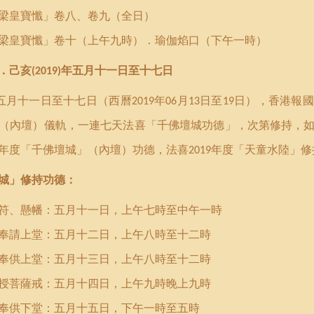
梁皇寶懺」卷八、卷九（全日）
梁皇寶懺」卷十（上午九時）．瑜伽焰口（下午一時）
．己亥
年五月十一日至十七日
(2019)
五月十一日至十七日（西曆
年
月
日至
日），香港報國
2019
06
13
19
（內壇）儀軌，一連七天法喜「千佛壇城功德」，次第修持，
年度「千佛壇城」（內壇）功德，法喜
年度「天童水陸」修
2019
城」修持功德：
幡：五月十一日，上午七時至中午一時
五月十二日，上午八時至十二時
五月十三日，上午八時至十二時
授菩薩戒：五月十四日，上午九時晚上九時
五月十五日，下午一時至五時