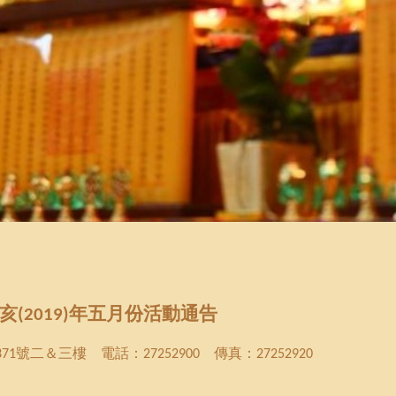
亥
年
五月份活動通告
(2019)
號二＆三樓 電話：
傳真：
371
27252900
27252920