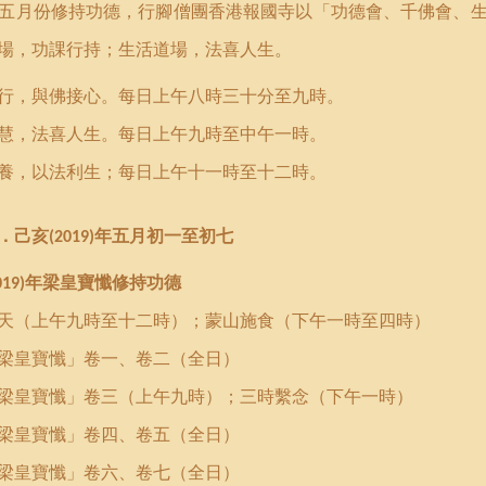
五月份
修持功德
，
行腳僧團香港報國寺以
「
功德會
、
千佛會
、
場，功課行持
；
生活道場，法喜人生。
行，與佛接心。
每日上午
八時三十分至九時。
慧，法喜人生。每日上午
九時至
中午一時。
養，以法利生；每日上午十一時至十二時。
．己亥
年五月初一至初七
(2019)
年梁皇寶懺修持功德
019)
天（上午九時至十二時）；蒙山施食（下午一時至四時）
梁皇寶懺」卷一、卷二（全日）
梁皇寶懺」卷三（上午九時）；三時繫念（下午一時）
梁皇寶懺」卷四、卷五（全日）
梁皇寶懺」卷六、卷七（全日）