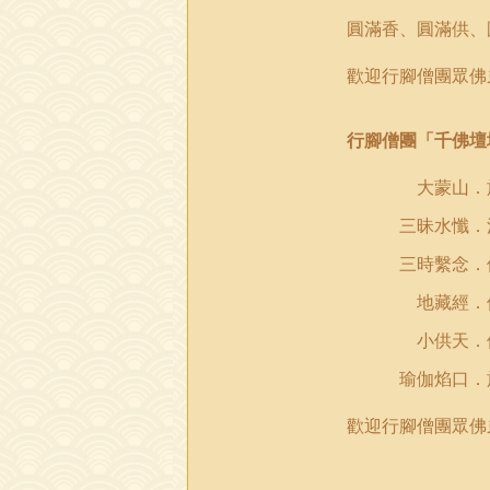
圓滿香、圓滿供、
歡迎行腳僧團眾佛
行腳僧團「千佛壇
大蒙山．施食
三昧水懺．消災
三時繫念．佛事
地藏經．修持
小供天．佛事
瑜伽焰口．施食
歡迎行腳僧團眾佛