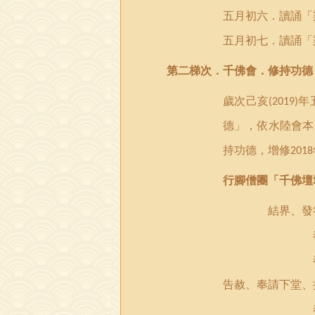
五月初六．讀誦「
五月
初
七．讀誦「
第二梯次．
千佛會．修持功德
歲次己亥
年
(2019)
德」，依水陸會本
持功德，增修
2018
行腳僧團「千佛壇
結界、發符、懸
奉請上堂：
奉供上堂：
告赦、奉請下堂、
奉供下堂：