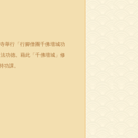
寺舉行「行腳僧團千佛壇城功
如法功德。藉此「千佛壇城」修
持功課。