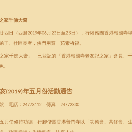
之家千佛大齋
廿四日
（西曆
年
月
日
至
26
日），
行腳僧團香港報國寺
2019
06
23
弟子、社區長者，佛門用齋，茹素祈福。
之家千佛大齋」，已登記的「香港報國寺老友記之家」會員、
免。
亥
年
五月份活動通告
(2019)
號 電話：
傳真：
24773112
24772330
五月份
修持功德
，
行腳僧團香港普門寺以
「
功德會
、
共修會
、