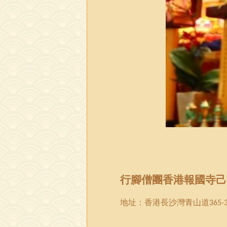
行腳僧團
香港報國寺己
地址：
香港
長沙灣青山道
365-