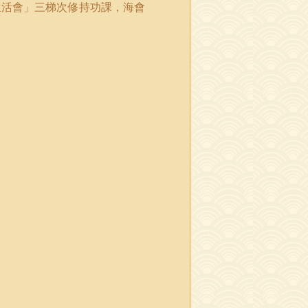
生活會
」
三梯次修持功課，海會