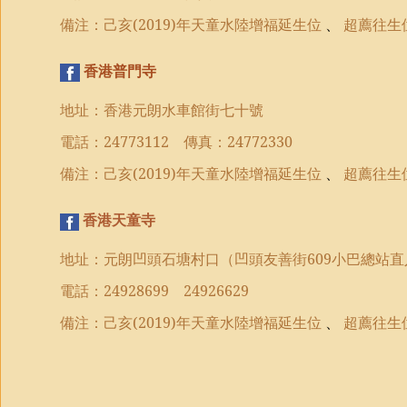
備注：
己亥
(2019)
年
天童水陸增福延生位
、
超薦往生
香港普門寺
地址：香港元朗水車館街七十號
電話：
24773112
傳真：
24772330
備注：己亥
(2019)
年
天童水陸增福延生位
、
超薦往生
香港天童寺
地址：元朗凹頭石塘村口（凹頭友善街
609
小巴總站直
電話：
24928699
24926629
備注：
己亥
(2019)
年
天童水陸增福延生位
、
超薦往生