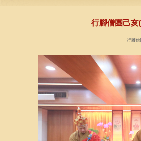
行腳僧團己亥(
行腳僧團教