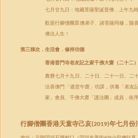
七月廿九日：地藏菩薩聖誕普佛．上午九
歡迎行腳僧團眾佛弟子、諸菩薩同修，隨
佛法人生！
第
三
梯次．
生活會．修持功德
香港
普門
寺老友記之家千佛大齋（
二十二
農曆七月十九日
、
二十日
、
二十一日
、
二
法喜
佛門「過堂午齋」功課，供養「老友
家」會員、千佛大齋「護法團」成員，依
行腳僧團
香港
天童
寺己亥
年
七月份
(2019)
地址：元朗凹頭石塘村口（凹頭友善街
小巴總站直