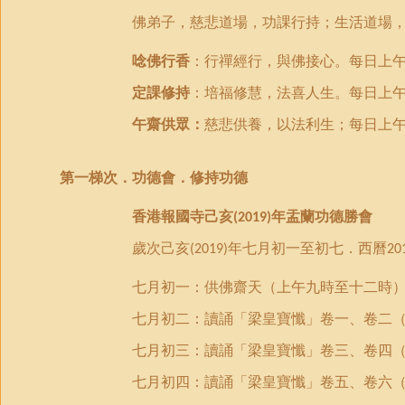
佛弟子，慈悲道場，功課行持
；
生活道場
唸佛行香
：行禪經行，與佛接心。
每日上
定課修持
：培福修慧，法喜人生。每日上
午齋供眾：
慈悲供養，以法利生；每日上
第一梯次．
功德會．修持功德
香港報國寺己亥
年盂蘭功德勝會
(2019)
歲次己亥
年七月初一至初七．西曆
(2019)
20
七月
初一：
供佛齋天（上午九時至十二時
七月初二：讀誦「梁皇寶懺」卷一、卷二
七月初三：讀誦「梁皇寶懺」卷三、卷四
七月初四：讀誦「梁皇寶懺」卷五、卷六