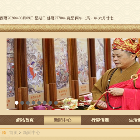
西曆2026年08月09日 星期日 佛曆2570年 農歷 丙午（馬）年 六月廿七
1
2
3
4
5
6
7
8
網站首頁
新聞中心
行腳僧團
生活
首页
>
新聞中心