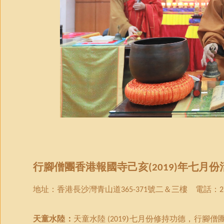
行腳僧團
香港報國寺己亥
年
七月份
(2019)
地址：
香港
長沙灣青山道
號二＆三樓 電話：
365-371
2
天童水陸：
天童水陸
)
七月份
修持功德
，
行腳僧
(
2019