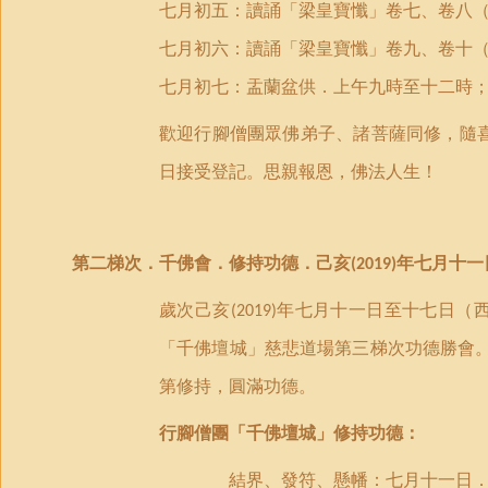
七月初五：讀誦「梁皇寶懺」卷七、卷八
七月初六：讀誦「梁皇寶懺」卷九、卷十
七月
初
七：盂蘭盆供．上午九時至十二時
歡迎行腳僧團眾佛弟子、諸菩薩同修，隨
日接受登記。思親報恩
，佛法人生！
第二梯次．
千佛會．修持功德．己亥
年七月十一
(2019)
歲次己亥
年七月十一日至十七日（
(2019)
「千佛壇城」慈悲道場第三梯次功德勝會
第修持，圓滿功德。
行腳僧團「千佛壇城」修持功德：
結界、發符、懸幡：七月十一日．上