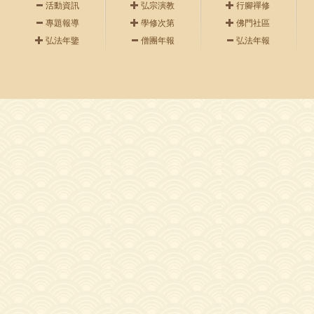
活動資訊
弘宗演教
行腳禪修
專題報導
學修次第
佛門社區
弘法年鑒
僧團年報
弘法年報