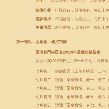
唸佛行香
：行禪經行，與佛接心。
每日上
定課修持
：培福修慧，法喜人生。每日上
午齋供眾：
慈悲供養，以法利生；每日上
第一梯次．
盂蘭會．修持功德
香港普門寺己亥
年盂蘭功德勝會
(2019)
歲次己亥
年七月初一至初七．西曆
(2019)
20
七月
初一：
供佛齋天（上午九時至十二時
七月初二：讀誦「梁皇寶懺」卷一、卷二
七月初三：讀誦「梁皇寶懺」卷三、卷四
七月初四：讀誦「梁皇寶懺」卷五、卷六
七月初五：讀誦「梁皇寶懺」卷七、卷八