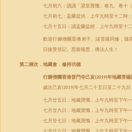
七月初六：讀誦「梁皇寶懺」卷九、卷十
七月
初
七：盂蘭盆供．上午九時至十二時
七月十五日：誦盂蘭盆經．上午九時至十
歡迎行腳僧團眾佛弟子、諸菩薩同修，隨
日接受登記。思親報恩
，佛法人生！
第二梯次．
地藏會．修持功德
行腳僧團香港普門寺己亥
年地藏菩薩
(2019)
歲次己亥
年七月二十五日至二十九日
(2019)
七月廿五日：地藏寶懺．上午九時至下午
七月廿六日：地藏寶懺．上午九時至下午
七月廿七日：地藏寶懺．上午九時至下午
七月廿八日：地藏寶懺．上午九時至下午