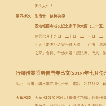
佛法人生！
第
四
梯次．
生活會．修持功德
香港
報國
寺老友記之家千佛大齋（
二十五
農曆七月十九日
、
二十日
、
二十一日
、
二
四天「老友記之家千佛大齋」
，供養「老
之家」會員、千佛大齋「護法團」成員，
行腳僧團
香港
普門
寺己亥
年
七月份
(2019)
地址：
香港
元朗水車館街七十號 電話：
傳
24773112
天童水陸：
天童水陸(
七月份
修持功德
，
行腳僧
20190
佛弟子，慈悲道場，功課行持
；
生活道場