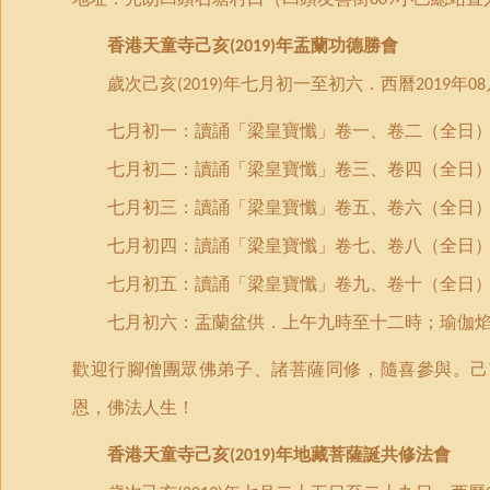
609
香港天童寺己亥
年盂蘭功德勝會
(2019)
歲次己亥
年七月初一至初六．西曆
年
(2019)
2019
08
七月
初一：
讀誦「梁皇寶懺」卷一、卷二（全日
七月初二：讀誦「梁皇寶懺」卷三、卷四（全日
七月初三：讀誦「梁皇寶懺」卷五、卷六（全日
七月初四：讀誦「梁皇寶懺」卷七、卷八（全日
七月初五：讀誦「梁皇寶懺」卷九、卷十（全日
七月初六：盂蘭盆供．上午九時至十二時；瑜伽
歡迎行腳僧團眾佛弟子、諸菩薩同修，隨喜參與。己
恩
，佛法人生！
香港天童寺己亥
年地藏菩薩誕共修法會
(2019)