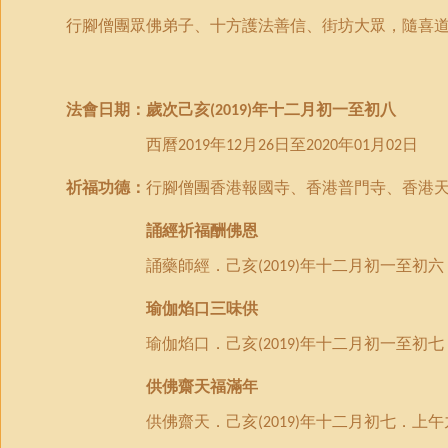
行腳僧團眾佛弟子
、
十方護法善信
、
街坊大眾
，
隨喜
法會日期：
歲次
己亥
年十二月初一至初
八
(2019)
西曆
年
月
日
至
年
月
日
2019
12
26
2020
01
02
祈福
功德：
行腳僧團
香港報國寺、香港普門寺、香港
誦經祈福酬佛恩
誦藥師經．己亥
年十二月初一至初六
(2019)
瑜伽焰口三味供
瑜伽焰口．己亥
年十二月初一至初七
(2019)
供佛齋天福滿年
供佛齋天
．
己亥
年十二月初七
．
上午
(2019)