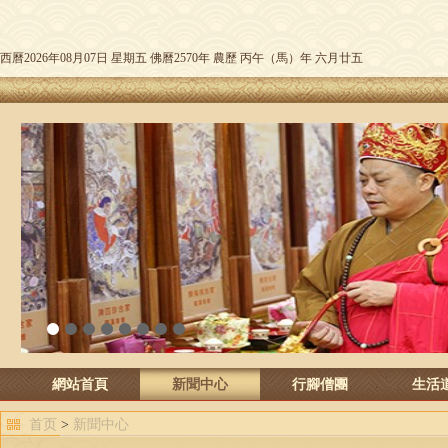
西曆2026年08月07日 星期五 佛曆2570年 農歷 丙午（馬）年 六月廿五
1
2
3
4
5
6
7
8
網站首頁
新聞中心
行腳僧團
生活
首页
>
新聞中心