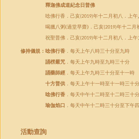
釋迦佛成道紀
念
日普佛
唸佛行香．己亥
年十二月初八．上午
(2019)
喝
臘
八粥
(
過堂早齋
)．己亥
年十二月
(2019)
祝聖普佛．己亥
年十二月初八．上午
(2019)
修持
儀規
：
唸佛行香
．每天上午八時三十分至九時
誦楞嚴咒
．每天上午九時至九時三十分
誦藥師經
．每天上午九時三十分至十一時
十方普供
．每天上午十一時至十一時三十
唸佛行香
．每天中午十二時至十二時三十
瑜伽焰口
．每天中午十二時三十分至下午
活動查詢