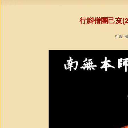
行腳僧團己亥(2
行腳僧團教