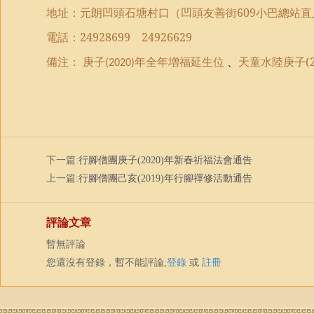
地址：元朗凹頭石塘村口（凹頭友善街
609
小巴總站直
電話：
24928699
24926629
備注：
庚子
年全年
增福延生位
、
天童水陸庚子(2
(2020)
下一篇:
行腳僧團庚子(2020)年新春祈福法會通告
上一篇:
行腳僧團己亥(2019)年行腳禪修活動通告
評論文章
暫無評論
您還沒有登錄，暫不能評論,
登錄
或
註冊