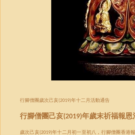
行腳僧團歲次己亥
年十二月活動通告
(2019)
行腳僧團己亥
年歲末祈福
報恩
(2019)
歲次
己亥
年十二月初一至初八，
行腳僧團
香港
(2019)