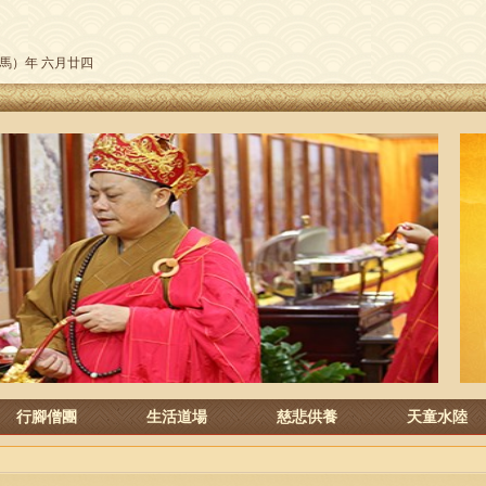
午（馬）年 六月廿四
行腳僧團
生活道場
慈悲供養
天童水陸