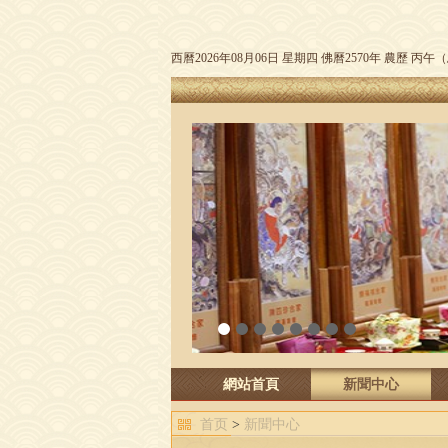
西曆2026年08月06日 星期四 佛曆2570年 農歷 丙
1
2
3
4
5
6
7
8
網站首頁
新聞中心
首页
>
新聞中心