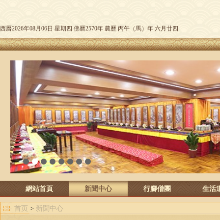
西曆2026年08月06日 星期四 佛曆2570年 農歷 丙午（馬）年 六月廿四
1
2
3
4
5
6
7
8
網站首頁
新聞中心
行腳僧團
生活
首页
>
新聞中心