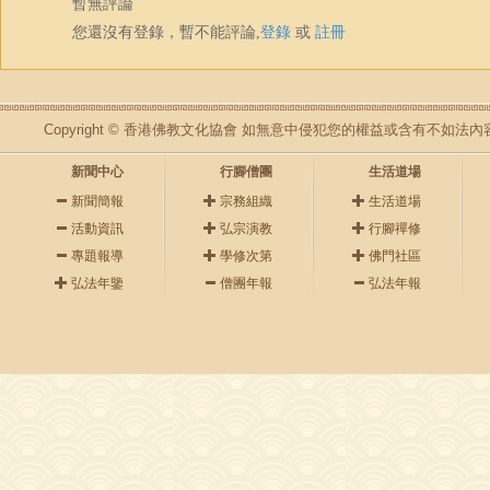
暫無評論
您還沒有登錄，暫不能評論,
登錄
或
註冊
Copyright © 香港佛教文化協會 如無意中侵犯您的權益或含有不如
新聞中心
行腳僧團
生活道場
新聞簡報
宗務組織
生活道場
活動資訊
弘宗演教
行腳禪修
專題報導
學修次第
佛門社區
弘法年鑒
僧團年報
弘法年報