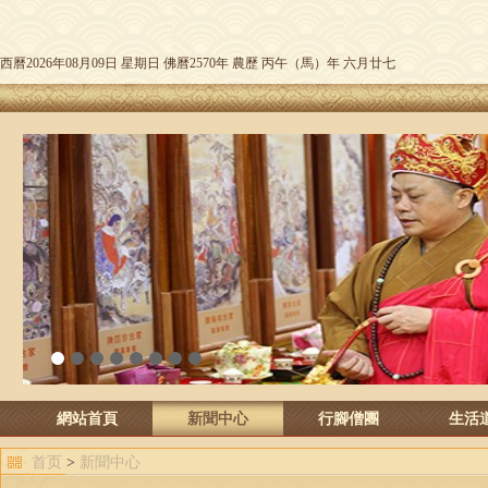
西曆2026年08月09日 星期日 佛曆2570年 農歷 丙午（馬）年 六月廿七
1
2
3
4
5
6
7
8
網站首頁
新聞中心
行腳僧團
生活
首页
>
新聞中心