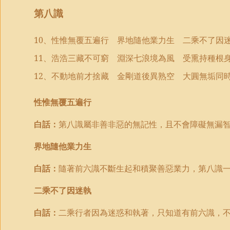
第八識
10
、性惟無覆五遍行 界地隨他業力生 二乘不了因
11
、浩浩三藏不可窮 淵深七浪境為風 受熏持種根
12
、不動地前才捨藏 金剛道後異熟空 大圓無垢同
性惟無覆五遍行
白話：
第八識屬非善非惡的無記性，且不會障礙無漏
界地隨他業力生
白話：
隨著前六識不斷生起和積聚善惡業力，第八識
二乘不了因迷執
白話：
二乘行者因為迷惑和執著，只知道有前六識，