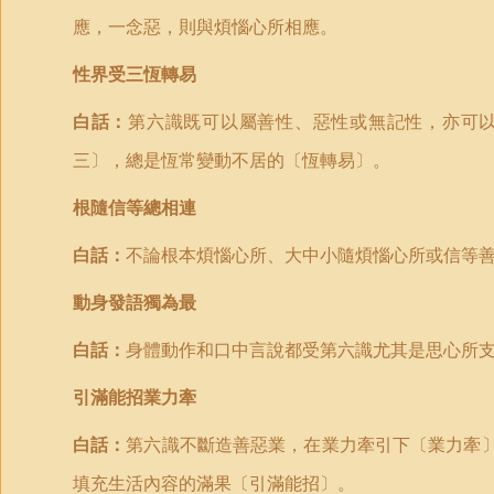
應，一念惡，則與煩惱心所相應。
性界受三恆轉易
白話：
第六識既可以屬善性、惡性或無記性，亦可
三〕，總是恆常變動不居的〔恆轉易〕。
根隨信等總相連
白話：
不論根本煩惱心所、大中小隨煩惱心所或信等
動身發語獨為最
白話：
身體動作和口中言說都受第六識尤其是思心所
引滿能招業力牽
白話：
第六識不斷造善惡業，在業力牽引下〔業力牽
填充生活內容的滿果〔引滿能招〕。