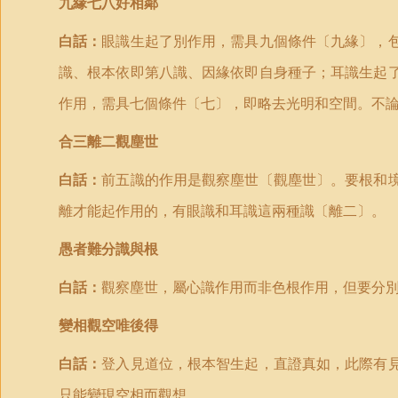
九緣七八好相鄰
白話：
眼識生起了別作用，需具九個條件〔九緣〕，
識、根本依即第八識、因緣依即自身種子；耳識生起
作用，需具七個條件〔七〕，即略去光明和空間。不
合三離二觀塵世
白話：
前五識的作用是觀察塵世〔觀塵世〕。要根和
離才能起作用的，有眼識和耳識這兩種識〔離二〕。
愚者難分識與根
白話：
觀察塵世，屬心識作用而非色根作用，但要分
變相觀空唯後得
白話：
登入見道位，根本智生起，直證真如，此際有
只能變現空相而觀想。