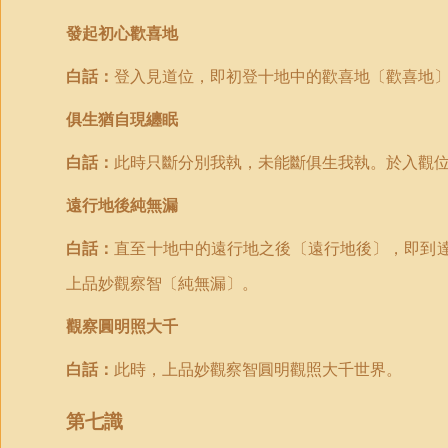
發起初心歡喜地
白話：
登入見道位，即初登十地中的歡喜地〔歡喜地
俱生猶自現纏眠
白話：
此時只斷分別我執，未能斷俱生我執。於入觀
遠行地後純無漏
白話：
直至十地中的遠行地之後〔遠行地後〕，即到
上品妙觀察智〔純無漏〕。
觀察圓明照大千
白話：
此時，上品妙觀察智圓明觀照大千世界。
第七識