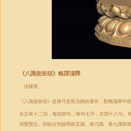
《八識規矩頌》略譯
淺
釋
伍棟英
《八識規矩頌》是唐代玄奘法師的著作，對唯識學中
全文有十二頌，每頌四句，每句七字，共四十八句。
頌聖賢位。四組分別說明前五識、第六識、第七識和