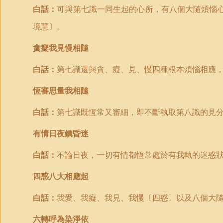
白話：
可與第七識一同生起的心所，有八個大隨煩惱
境慧〕。
貪癡我見慢相隨
白話：
第七識還與貪、癡、見、慢四種根本煩惱相應
恆審思量我相隨
白話：
第七識既恆常又審細，即不斷執取第八識的見
有情日夜鎮昏迷
白話：
不論日夜，一切有情都恆常處於有我執的迷惑
四惑八大相應起
白話：
我愛、我癡、我見、我慢〔四惑〕以及八個大
六轉呼為染淨依