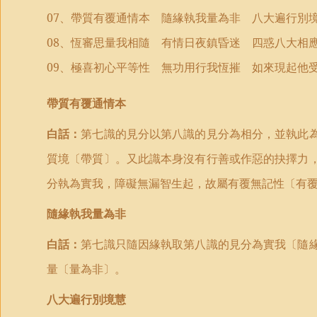
07
、帶質有覆通情本 隨緣執我量為非 八大遍行別
08
、恆審思量我相隨 有情日夜鎮昏迷 四惑八大相
09
、極喜初心平等性 無功用行我恆摧 如來現起他
帶質有覆通情本
白話：
第七識的見分以第八識的見分為相分，並執此
質境〔帶質〕。又此識本身沒有行善或作惡的抉擇力
分執為實我，障礙無漏智生起，故屬有覆無記性〔有
隨緣執我量為非
白話：
第七識只隨因緣執取第八識的見分為實我〔隨
量〔量為非〕。
八大遍行別境慧