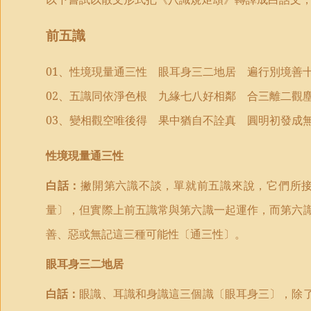
前五識
01
、性境現量通三性 眼耳身三二地居 遍行別境善
02
、五識同依淨色根 九緣七八好相鄰 合三離二觀
03
、變相觀空唯後得 果中猶自不詮真 圓明初發成
性境現量通三性
白話：
撇開第六識不談，單就前五識來說，它們所
量〕，但實際上前五識常與第六識一起運作，而第六
善、惡或無記這三種可能性〔通三性〕。
眼耳身三二地居
白話：
眼識、耳識和身識這三個識〔眼耳身三〕，除