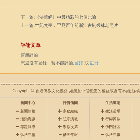
下一篇:
《法華經》中最精彩的七個比喻
上一篇:
世紀梵宇：罕見百年前浙江古剎叢林老照片
評論文章
暫無評論
您還沒有登錄，暫不能評論,
登錄
或
註冊
Copyright © 香港佛教文化協會 如無意中侵犯您的權益或含有不如
新聞中心
行腳僧團
生活道場
新聞簡報
宗務組織
生活道場
活動資訊
弘宗演教
行腳禪修
專題報導
學修次第
佛門社區
弘法年鑒
僧團年報
弘法年報