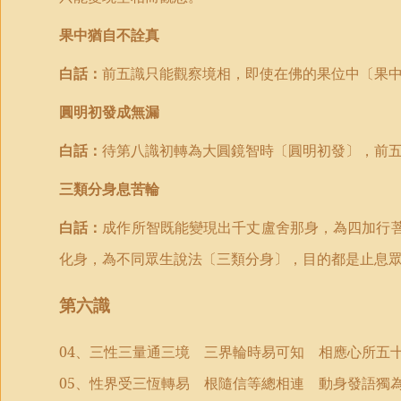
果中猶自不詮真
白話：
前五識只能觀察境相，即使在佛的果位中〔果
圓明初發成無漏
白話：
待第八識初轉為大圓鏡智時〔圓明初發〕，前
三類分身息苦輪
白話：
成作所智既能變現出千丈盧舍那身，為四加行
化身，為不同眾生說法〔三類分身〕，目的都是止息
第六識
04
、三性三量通三境 三界輪時易可知 相應心所五
05
、性界受三恆轉易 根隨信等總相連 動身發語獨