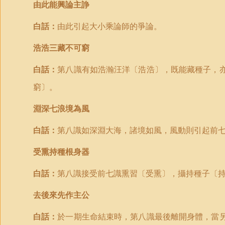
由此能興論主諍
白話：
由此引起大小乘論師的爭論。
浩浩三藏不可窮
白話：
第八識有如浩瀚汪洋〔浩浩〕，既能藏種子，
窮〕。
淵深七浪境為風
白話：
第八識如深淵大海，諸境如風，風動則引起前
受熏持種根身器
白話：
第八識接受前七識熏習〔受熏〕，攝持種子〔
去後來先作主公
白話：
於一期生命結束時，第八識最後離開身體，當