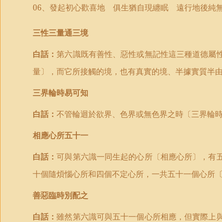
06
、發起初心歡喜地 俱生猶自現纏眠 遠行地後純
三性三量通三境
白話：
第六識既有善性、惡性或無記性這三種道德屬
量〕，而它所接觸的境，也有真實的境、半據實質半
三界輪時易可知
白話：
不管輪迴於欲界、色界或無色界之時〔三界輪
相應心所五十一
白話：
可與第六識一同生起的心所〔相應心所〕，有
十個隨煩惱心所和四個不定心所，一共五十一個心所
善惡臨時別配之
白話：
雖然第六識可與五十一個心所相應，但實際上