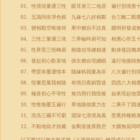
01
、性境現量通三性 眼耳身三二地居 遍行別境善
02
、五識同依淨色根 九緣七八好相鄰 合三離二觀
03
、變相觀空唯後得 果中猶自不詮真 圓明初發成
04
、三性三量通三境 三界輪時易可知 相應心所五
05
、性界受三恆轉易 根隨信等總相連 動身發語獨
06
、發起初心歡喜地 俱生猶自現纏眠 遠行地後純
07
、帶質有覆通情本 隨緣執我量為非 八大遍行別
08
、恆審思量我相隨 有情日夜鎮昏迷 四惑八大相
09
、極喜初心平等性 無功用行我恆摧 如來現起他
10
、性惟無覆五遍行 界地隨他業力生 二乘不了因
11
、浩浩三藏不可窮 淵深七浪境為風 受熏持種根
12
、不動地前才捨藏 金剛道後異熟空 大圓無垢同
以下嘗試以散文形式把《八識規矩頌》轉譯成白話文