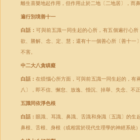
離生喜樂地起作用，但作用止於二地〔二地居〕，而
遍行別境善十一
白話：
可與前五識一同生起的心所，有五個遍行心所
欲、勝解、念、定、慧；還有十一個善心所〔善十一
不害。
中二大八貪瞋癡
白話：
在煩惱心所方面，可與前五識一同生起的，有
八〕，即不信、懈怠、放逸、惛沉、掉舉、失念、不
五識同依淨色根
白話：
眼識、耳識、鼻識、舌識和身識〔五識〕的生
鼻根、舌根、身根（或相當於現代生理學的神經系統