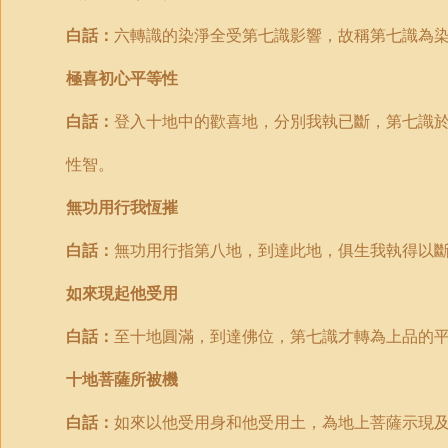
白話：
六轉識的染淨全受第七識影響，故稱第七識為
極喜初心平等性
白話：
登入十地中的歡喜地，分別我執已斷，第七識
性智。
無功用行我恆摧
白話：
無功用行指第八地，到達此地，俱生我執得以
如來現起他受用
白話：
至十地圓滿，到達佛位，第七識才轉為上品的
十地菩薩所被機
白話：
如來以他受用身和他受用土，為地上菩薩示現