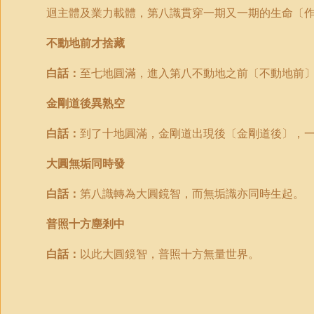
迴主體及業力載體，第八識貫穿一期又一期的生命〔
不動地前才捨藏
白話：
至七地圓滿，進入第八不動地之前〔不動地前
金剛道後異熟空
白話：
到了十地圓滿，金剛道出現後〔金剛道後〕，
大圓無垢同時發
白話：
第八識轉為大圓鏡智，而無垢識亦同時生起。
普照十方塵剎中
白話：
以此大圓鏡智，普照十方無量世界。