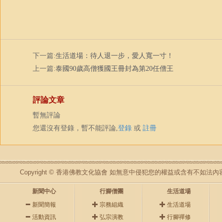
下一篇:
生活道場：待人退一步，愛人寬一寸！
上一篇:
泰國90歲高僧獲國王冊封為第20任僧王
評論文章
暫無評論
您還沒有登錄，暫不能評論,
登錄
或
註冊
Copyright © 香港佛教文化協會 如無意中侵犯您的權益或含有不如
新聞中心
行腳僧團
生活道場
新聞簡報
宗務組織
生活道場
活動資訊
弘宗演教
行腳禪修