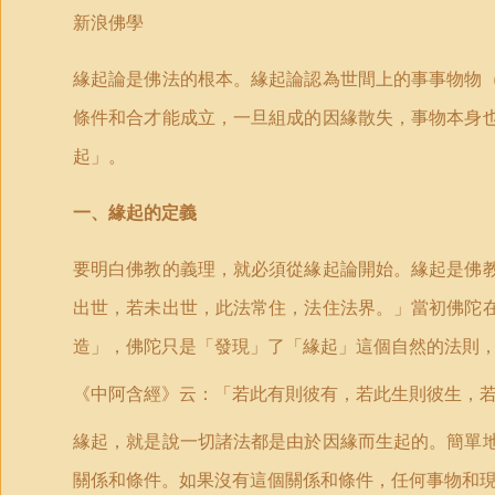
新浪佛學
緣起論是佛法的根本。緣起論認為世間上的事事物物
條件和合才能成立，一旦組成的因緣散失，事物本身
起」。
一、緣起的定義
要明白佛教的義理，就必須從緣起論開始。緣起是佛
出世，若未出世，此法常住，法住法界。」當初佛陀
造
」
，佛陀只是
「
發現
」
了「緣起
」
這個自然的法則
《中阿含經》
云：
「
若此有則彼有，若此生則彼生，
緣起，就是說一切諸法都是由於因緣而生起的。簡單
關係和條件。如果沒有這個關係和條件，任何事物和