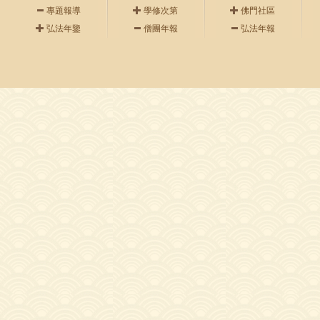
專題報導
學修次第
佛門社區
弘法年鑒
僧團年報
弘法年報