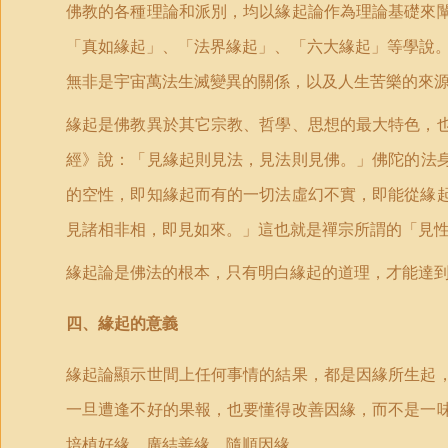
佛教的各種理論和派別，均以緣起論作為理論基礎來
「
真如緣起」、「法界緣起」、「六大緣起」等學說。
無非是宇宙萬法生滅變異的關係，以及人生苦樂的來
緣起是佛教異於其它宗教、哲學、思想的最大特色，
經》說：
「
見緣起則見法，見法則見佛。」佛陀的法
的空性，即知緣起而有的一切法虛幻不實，即能從緣
見諸相非相，即見如來。」這也就是禪宗所謂的
「
見
緣起論是佛法的根本，只有明白緣起的道理，才能達
四、緣起的意義
緣起論顯示世間上任何事情的結果，都是因緣所生起
一旦遭逢不好的果報，也要懂得改善因緣，而不是一
培植好緣、廣結善緣、隨順因緣。