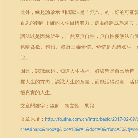
此外，緣起論啟示世間萬法是「無常
」
的，好的可能
百忍的朝向正確的人生目標努力，逆境終將成為過去
諸法既是因緣所生，自然空無自性，無自性便無法自
遠離貪欲、憎恨、愚癡三毒煩惱。煩惱是系縛眾生，
脫。
因此，認識緣起，知道人生禍福、好壞皆是自己所造
握人生的方向，認識人生的意義，而能活得踏實，活
悟真實的人生。
文章關鍵字：緣起 獨立性 果報
文章原址：
http://fo.sina.com.cn/intro/basic/2017-02-0
cre=sinapc&mod=g&loc=18&r=1&doct=0&rfunc=50&tj=n