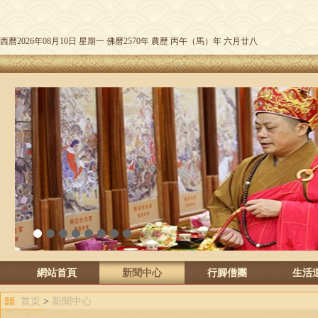
西曆2026年08月10日 星期一 佛曆2570年 農歷 丙午（馬）年 六月廿八
1
2
3
4
5
6
7
8
網站首頁
新聞中心
行腳僧團
生活
首页
>
新聞中心