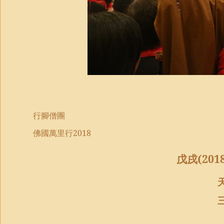
行腳僧團
佛國萬里行
2018
戊戌
(201