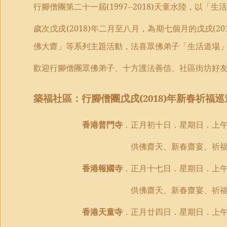
行腳僧團第二十
一
屆
(1997--2018)
天童水陸，以「
生活
歲次戊戌
(2018)
年二月至八月，為期七個月的戊戌
(20
佛大齋」等系列主題活動，法喜眾佛弟子「生活道場
歡迎行腳僧團眾佛弟子、十方護法善信、社區街坊好
築福社區
：行腳僧團戊戌
(2018)
年新春祈福巡
香港普門寺
．正月
初十
日．星期
日
．上
供佛齋天、新春齋
宴、
祈
香港報國寺
．正月
十七
日．星期
日
．上
供佛齋天、新春齋
宴、
祈
香港天童寺
．正月
廿四
日．星期
日
．上