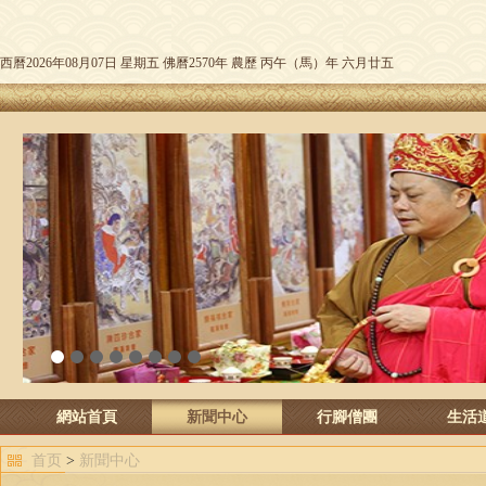
西曆2026年08月07日 星期五 佛曆2570年 農歷 丙午（馬）年 六月廿五
1
2
3
4
5
6
7
8
網站首頁
新聞中心
行腳僧團
生活
首页
>
新聞中心