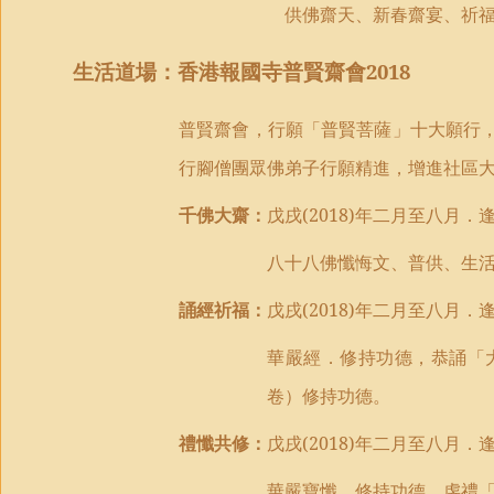
供佛齋天、新春齋
宴、
祈
生活道場
：
香港報國寺普賢
齋
會
2018
普賢齋會，
行願
「
普賢菩薩
」
十大願行
行腳僧團眾佛
弟子
行願精進，增進社區
千佛大齋：
戊戌
(2018)
年二月至八月．
八十八佛懺悔文、普供、生
誦經祈福：
戊戌
(2018)
年二月至八月．
華嚴經
．
修持功德
，
恭誦「
卷）修持功德。
禮懺共修：
戊戌
(2018)
年二月至八月．
華嚴寶懺
．
修持功德
，
虔禮