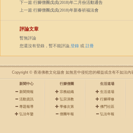
下一篇:
行腳僧團戊戌(2018)年二月份活動通告
上一篇:
行腳僧團戊戌(2018)年新春祈福法會
評論文章
暫無評論
您還沒有登錄，暫不能評論,
登錄
或
註冊
Copyright © 香港佛教文化協會 如無意中侵犯您的權益或含有不如
新聞中心
行腳僧團
生活道場
新聞簡報
宗務組織
生活道場
活動資訊
弘宗演教
行腳禪修
專題報導
學修次第
佛門社區
弘法年鑒
僧團年報
弘法年報