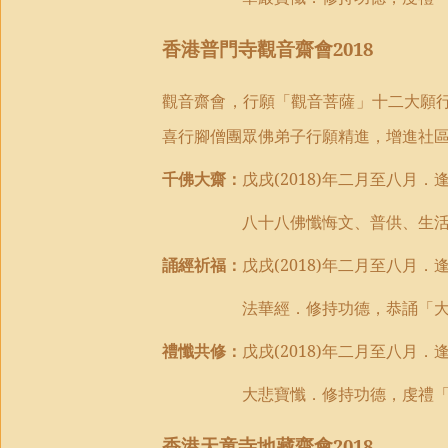
香港
普門
寺
觀音齋
會
2018
觀音
齋會，
行願
「
觀音菩薩
」
十二大願
喜行腳僧團眾佛
弟子
行願精進，增進社
千佛大齋：
戊戌
(2018)
年二月至八月．
八十八佛懺悔文、普供、生
誦經祈福：
戊戌
(2018)
年二月至八月．
法華經
．
修持功德
，
恭誦「
禮懺共修：
戊戌
(2018)
年二月至八月．
大悲寶懺
．
修持功德
，
虔禮
香港
天童
寺
地藏齋
會2018