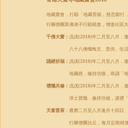
地藏
齋會，
行願
「
地藏菩薩
」
慈悲願行
行腳僧團眾佛
弟子
行願精進，增進社區
千佛大齋：
戊戌
(2018)
年二月至八月．
八十八佛懺悔文、普供、生
誦經祈福：
戊戌
(2018)
年二月至八月．
地藏經
．
修持功德
，
恭誦「
禮懺共修：
戊戌
(2018)
年二月至八月．
淨土寶懺
．
修持功德
，
虔禮
天童普茶
：農曆二月至八月逢月十四日
行腳僧團比丘，每月定期精