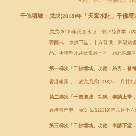
剛經」等常年共修經典（
千佛壇城：戊戌
年「天童水陸」千佛壇
(2018)
戊戌
年天童水陸，依水陸會本（
(2018)
菩薩戒、奉供下堂；十方普供、圓滿送
品。祈諸聖凡共會集於一堂，藉此殊勝
第一梯次「千佛壇城」功德：結界．發
香港報國寺．歲次戊戌
年二月廿九
(2018)
第二梯次「千佛壇城」功德：奉請上堂
香港普門寺．歲次戊戌
年六月十六
(2018)
第三梯次「千佛壇城」功德：奉請下堂