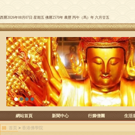
西曆2026年08月07日 星期五 佛曆2570年 農歷 丙午（馬）年 六月廿五
1
2
3
4
網站首頁
新聞中心
行腳僧團
生活
首页
>
香港佛學院