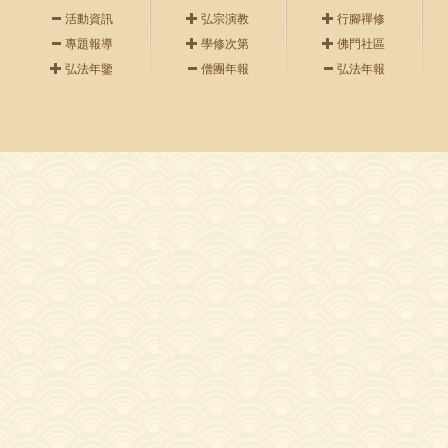
活動資訊
弘宗演教
行腳禪修
專題報導
學修次第
佛門社區
弘法年鑒
僧團年報
弘法年報