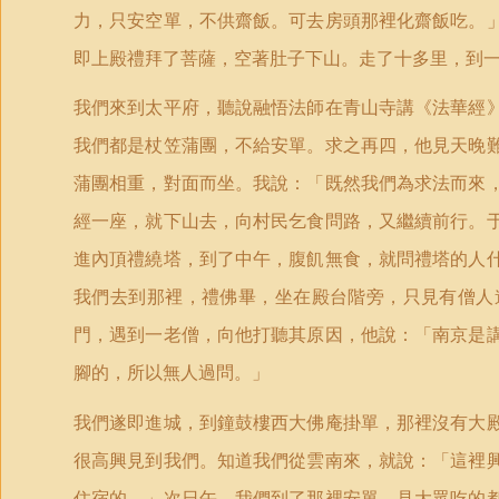
力，只安空單，不供齋飯。可去房頭那裡化齋飯吃。
即上殿禮拜了菩薩，空著肚子下山。走了十多里，到
我們來到太平府，聽說融悟法師在青山寺講《法華經
我們都是杖笠蒲團，不給安單。求之再四，他見天晚
蒲團相重，對面而坐。我說：「既然我們為求法而來
經一座，就下山去，向村民乞食問路，又繼續前行。
進內頂禮繞塔，到了中午，腹飢無食，就問禮塔的人
我們去到那裡，禮佛畢，坐在殿台階旁，只見有僧人
門，遇到一老僧，向他打聽其原因，他說：「南京是
腳的，所以無人過問。」
我們遂即進城，到鐘鼓樓西大佛庵掛單，那裡沒有大
很高興見到我們。知道我們從雲南來，就說：「這裡
住宿的。」次日午，我們到了那裡安單。見大眾吃的