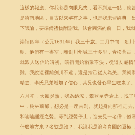
這樣的報應。你我都是肉眼凡夫，看不到這一點，應
是滇南地區，自古以來罕有之事，也是我未習經典，
下議論，要準備禮物酬謝我。法會圓滿的前一日，我
崇禎四年（公元
1631
年）我三十歲。二月中旬，劍川
晤。他們有一書室，離劍川州城三十多里，青松蒼古
就派人送信給暗初。暗初開始猶豫不決，從道友感情
難。我說這裡離劍川不遠，還是捨己從人為美。我就
精進。李氏兄弟增加了信心，其兄也發心畢生吃素了
六月初，天氣炎熱，我為納涼，攀登至赤岩上，找了
中，樹林蓊郁，想必是一座古剎。就起身向那裡走去
和喃喃誦經之聲。等到經聲停止，進去見一老僧，儀
什麼地方來？名號是誰？」我說我是浪穹肖園的還極