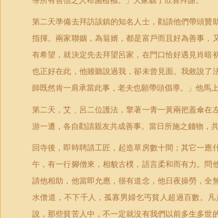
導所有善信之人布施植福。」大家聽了欣喜拜謝。
第二天準備去拜訪該鎮的知名人士，勸請他們帶頭贊
指揮。兩家聯姻，為翁婿，都是富戶而且好為善事，
有希望，就決定先去拜望呂家，在門口恰好遇見肖暗
也正好在此，他雖聽說過我，卻未曾見面。我敘說了
師既然肯一肩承當此事，老夫也願帶頭倡導。」他馬
第二天，艾﹑呂二位護法，擎著一青一黃兩把蓋傘在
游一遭，各自勸請親友共成善事。當日所施之錢物，
回寺後，即時聘請工匠，起造草房數十間；其它一應
午，有一行腳僧來，相貌古樸，語言柔和而有力。問
請他相助，他當即允應，很有道念，他日夜操勞，全
水僧道，不下千人，孤寡男婦乞丐貧人超過百數。凡
說，那些貧苦人中，不一定就沒有我們以前多生多世