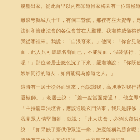
脫塵出家。從此百里以內都知道肖家梅園有一位還極
離浪穹縣城八十里，有個三營鎮，那裡有座大覺寺，
法師和籌建法會的各位會首在大殿裡。我肅整威儀禮
我從哪裡來。我說：「自浪穹來。」他問：「你會見
面，此人只可聽聽名聲而已，不能見面，假裝修行，
呢！」那位老居士臉色沉了下來，嚴肅地說：「你既
嫉妒同行的道友，如何能稱為修道之人。」
這時有一居士從外面進來，他認識我，高興地對我行
還極師。」老居士說：「差一點當面錯過！」他立即
「主持龍華法壇者，應該通曉玄門法事，我只是靜修
我見眾人情堅難卻，就說：「此大法會，必須以齋供
說：「如果缺了齋供僧眾這一條，怎麼能稱為勝會呢