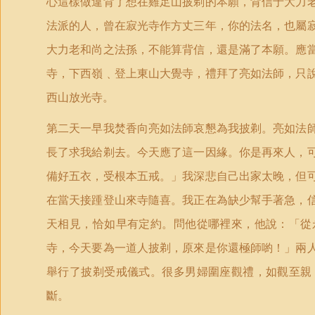
心這樣做違背了想在雞足山披剃的本願，背信于大力
法派的人，曾在寂光寺作方丈三年，你的法名，也屬
大力老和尚之法孫，不能算背信，還是滿了本願。應
寺，下西嶺﹑登上東山大覺寺，禮拜了亮如法師，只
西山放光寺。
第二天一早我焚香向亮如法師哀懇為我披剃。亮如法
長了求我給剃去。今天應了這一因緣。你是再來人，
備好五衣，受根本五戒。」我深悲自己出家太晚，但
在當天接踵登山來寺隨喜。我正在為缺少幫手著急，
天相見，恰如早有定約。問他從哪裡來，他說：「從
寺，今天要為一道人披剃，原來是你還極師喲！」兩
舉行了披剃受戒儀式。很多男婦圍座觀禮，如觀至親
斷。