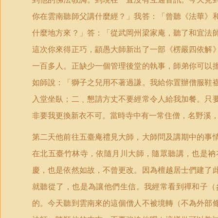
你在雲南聽師父講什麼經？」我答：「曾聽《法華》
什麼地方來？」答：「從武岡州梁家庵，聽了和宜法
這次你來得正巧，顓愚大師新出了一部《楞嚴四依解
一百多人。正缺少一個管理後堂的執事，師弟你可以
如師說：「獅子之兒用不著過謙。我給你置辦僧服鞋
入堂坐臥；二﹑懇請方丈不要經常令人給我加餐。只
非要我更換新衣不可。當時寺中有一常住僧，名野溪
第二天他前往五臺庵禮見大師，大師問及講期中的事
在北五臺竹林寺，依隨月川大師，隨眾聽講，也是衲
慶，也是依然如故，不曾更改。因為檀越居士們建了
就聽從了，也是為讓他們生信。我經常看到禪和子（
的。今天聽到雲南來的這個僧人不被境轉（不為外部