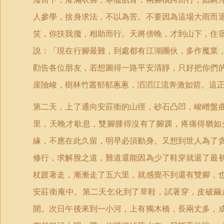
人參學，捨身求法，不以為苦。不要因為這場大雨而
笑，你扶我攙，相助而行。天將傍晚，才到山下，住
說：「現在行腳最難，到處都有江湖團伙，多作魔業
勸告各位朋友，若想圖得一路平安清靜，只好把你們
崖險峻，樹林竹叢郁郁蔥蔥，滔滔江流奔激如箭。這
第二天，上了通向安莊衛的山徑，砂石凸凹，峻嶒盤
里，天晚才歇息，雙腳腫得沒有了腳踝，疼痛得猶如
緣，不應在此久留，明早必須動身。又想到世人為了
修行，求解脫之道，難道還能因為少了鞋穿就退了最
杖踱著走，漸漸走了五六里，就感覺不到還有雙腳，
安莊衛庵中。第二天乞化到了草鞋，試著穿，皮破繭
開。次日午後來到一小河，上有獨木橋，長兩丈多，