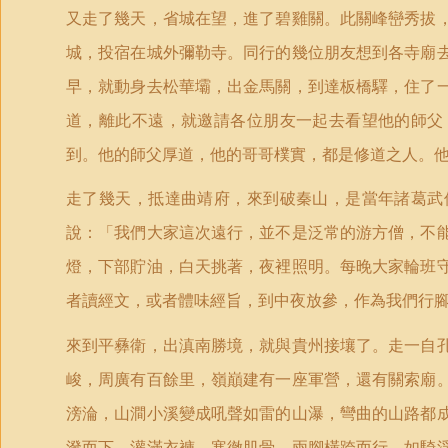
又走了幾天，省城在望，進了碧雞關。此關峰巒秀拔
城，投宿在城外彌勒寺。同行的幾位朋友想到各寺廟
早，就動身去松華壩，出金馬關，到達板橋驛，住了
道，離此不遠，就邀請各位朋友一起去看望他的師父
到。他的師父厚道，他的哥哥樸實，都是修道之人。
走了幾天，抵達曲靖府，來到破秦山，是當年諸葛武
說：「我們大家這次遠行，並不是泛常的游方僧，不
燈，下部貯油，白天挑著，夜裡照明。每晚大家輪班
者讀經文，或者體味經旨，到中夜放參，作為我們行
來到平彝衛，出滇南勝境，就與貴州接壤了。走一自
峻，周廣有百餘里，嶺巔建有一座軍營，還有關索廟
滂淪，山澗小溪變成吼聲如雷的山瀑，彎曲的山路都
潑而下，灌滿衣褲，寒徹肌骨，兩腳橫跨而行，如騎