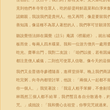
見到他們本寺常住眾人，吃的卻是時鮮蔬菜和白淨米
認鄉親，我說我們是貴州人。他又再問，像是要留我
善知識，像這種不為眾人著想的人，我們寧可甘願清
聽說覺悟法師在園覺（註
5
）庵講《楞嚴經》，就出
板而坐，每兩人四木碟菜。我和一位游方僧共一處用
吃光。齋畢出門，我對二友說：「咱們以後，若有因
都注意僧人威儀，二則也可使眾人信敬。像今天的這
我們又去普德寺參禮隨喜，進禪堂掛單。晚上我們商
吃完粥，向寺內都管討單，他說：「兩個人一起都不
你一個人。」我笑著說：「我這人粗手笨腳，不會剔
林既然三個人都不給單，我們暫且各自分散過冬，
咒。」成拙說：「我和覺心去祖堂，你學完咒就過來