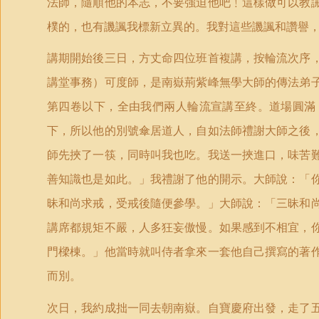
法師，隨順他的本志，不要強迫他吧﹗這樣做可以教
樸的，也有譏諷我標新立異的。我對這些譏諷和讚譽
講期開始後三日，方丈命四位班首複講，按輪流次序
講堂事務）可度師，是南嶽荊紫峰無學大師的傳法弟
第四卷以下，全由我們兩人輪流宣講至終。道場圓滿
下，所以他的別號傘居道人，自如法師禮謝大師之後
師先挾了一筷，同時叫我也吃。我送一挾進口，味苦
善知識也是如此。」我禮謝了他的開示。大師說：「
昧和尚求戒，受戒後隨便參學。」大師說：「三昧和
講席都規矩不嚴，人多狂妄傲慢。如果感到不相宜，
門樑棟。」他當時就叫侍者拿來一套他自己撰寫的著
而別。
次日，我約成拙一同去朝南嶽。自寶慶府出發，走了