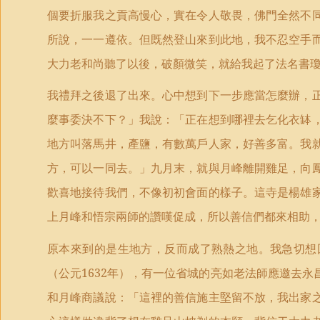
個要折服我之貢高慢心，實在令人敬畏，佛門全然不
所說，一一遵依。但既然登山來到此地，我不忍空手
大力老和尚聽了以後，破顏微笑，就給我起了法名書
我禮拜之後退了出來。心中想到下一步應當怎麼辦，
麼事委決不下？」我說：「正在想到哪裡去乞化衣缽
地方叫落馬井，產鹽，有數萬戶人家，好善多富。我
方，可以一同去。」九月末，就與月峰離開雞足，向
歡喜地接待我們，不像初初會面的樣子。這寺是楊雄
上月峰和悟宗兩師的讚嘆促成，所以善信們都來相助
原本來到的是生地方，反而成了熟熱之地。我急切想
（公元
1632
年），有一位省城的亮如老法師應邀去永
和月峰商議說：「這裡的善信施主堅留不放，我出家