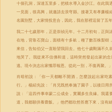
十個孔洞，深達五里多，把積水導入金沙江。在此我
一見面，很高興，就邀請去浪穹縣。接著又有孝廉楊
名園別墅，大家情投意合，因此，我在那裡逗留了五
我二十七歲那年，正是崇禎元年。十二月初旬，正與
在地，背靠石寶山，面積有十多畝，種了數百株梨樹
來信，告知伯父一直盼望我回去。他七十歲剛滿不久
地哭了。我從來不信佛和道，這時突然發起出家的念
逃。現今決志出家懺罪報恩。從此一別，不復再聚。
肖暗初說：「你一天都離不開酒，怎麼說起出家吃
行。」楊紹先說：「肖兄既然奉施了園子，以後日用
說：「這四件事幸蒙二公成全，實屬多生良緣。我還
道，我都願供養齋飯。」他們都欣然答應下來，沒有