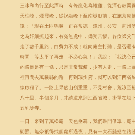
三昧和尚行至此潭時，有條龍化為雉雞，從潭心鼓翼
天柱峰﹑煙霞峰，從祝融峰下至南嶽廟前，在施茶庵
說：「現在土匪猖獗，正在常德﹑潭州﹑公安﹑荊州
之為奸細抓起來，有冤無處申，備受苦惱。各位師父
走了數千里路，白費力不成﹗就向庵主打聽，是否還
時間，等太平了再走，不必心急！」我說：「我決心
的路倒是有一條，只是非常荒僻，少有人走，一路上
裡再問去萬載縣的路，再到瑞州府，就可以到江西省
線啟程了。一路上果然山嶺重重，不見村舍，荒涼至
八十里。半個多月，才繞道來到江西省城，掛單在塔
五乳等寺。
一日，來到了萬松庵，天色垂暮，我們敲門借單，庵
朗照。無奈祇得找個處所過夜，見有一大石懸翅在路