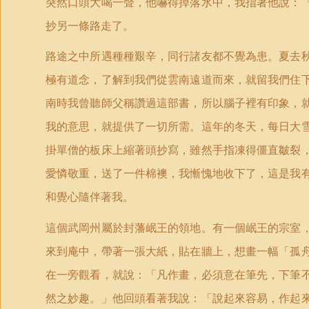
突然口頭大喝一聲，他嚇得掉落水中，我指著他說：
抄另一條路走了。
路途之中所遇種種艱辛，同行諸友都不覺為患。夏去
極有道念，了解到我們從雲南遠道而來，就留我們住
南時我曾聽師父稱讚過這部書，所以腦子裡有印象，
我的意思，就提供了一切所需。這年的冬天，每日大
掛單僧的板床上縮著頭抄寫，雖然手指凍得僵直皺裂
愛憐敬重，送了一件棉襖，我慚愧地收下了，這是我
和覺心隨伴著我。
這個武岡州屬於封藩岷王的領地。有一個岷王的宗室
來到庵中，帶著一張大紙，貼在牆上，想畫一幅「孤
在一旁觀看，就說：「凡作畫，必須意在筆先，下筆
然之妙趣。」他回頭看著我說：「說起來容易，作起