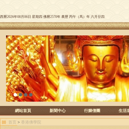
西曆2026年08月06日 星期四 佛曆2570年 農歷 丙午（馬）年 六月廿四
1
2
3
4
網站首頁
新聞中心
行腳僧團
生活
首页
>
香港佛學院