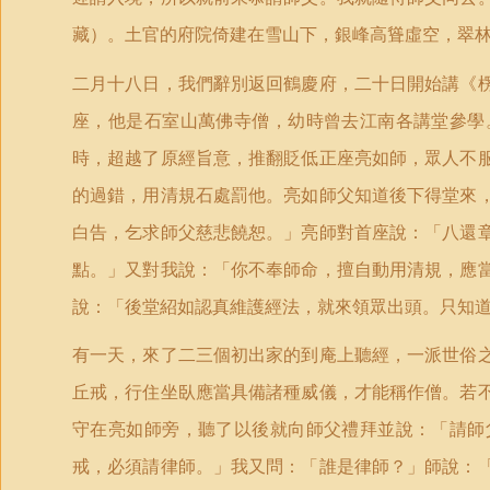
藏）。土官的府院倚建在雪山下，銀峰高聳虛空，翠
二月十八日，我們辭別返回鶴慶府，二十日開始講《
座，他是石室山萬佛寺僧，幼時曾去江南各講堂參學
時，超越了原經旨意，推翻貶低正座亮如師，眾人不
的過錯，用清規石處罰他。亮如師父知道後下得堂來
白告，乞求師父慈悲饒恕。」亮師對首座說：「八還
點。」又對我說：「你不奉師命，擅自動用清規，應
說：「後堂紹如認真維護經法，就來領眾出頭。只知
有一天，來了二三個初出家的到庵上聽經，一派世俗
丘戒，行住坐臥應當具備諸種威儀，才能稱作僧。若
守在亮如師旁，聽了以後就向師父禮拜並說：「請師
戒，必須請律師。」我又問：「誰是律師？」師說：