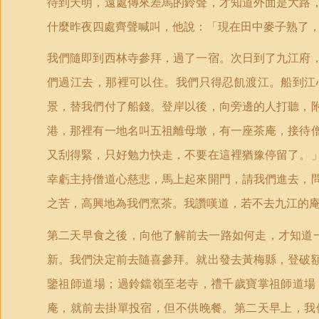
待到天明，遠處傳來差馬的鈴聲，才知道外面是大路
什麼昨夜四處齊聲喊叫，他說：「現在田中麥子熟了
我們隨即到西林寺參拜，過了一宿。次日到了九江府
們過江去，那裡可以住。我們只得忍飢渡江。船到江
景，替我們付了船錢。登岸以後，向旁邊的人打聽，
港，那裡有一地名叫五祖離母墩，有一座茶庵，接待
又刮得緊，只好勉力快走，不要在這裡猶豫停留了。
幸虧主持僧道心慈悲，馬上起來開門，請我們進去，
之苦，高興地為我們烹茶。我讚嘆道，若不去九江的
第二天早食之後，向他了解前去一路如何走，才知道
新。我們決定前去隨喜參拜。就出發去黃梅縣，登破
鑒祖師道場；過鈴鐺嶺至老寺，禮千歲寶掌祖師道場
庵，就前去掛單投宿，但不供晚餐。第二天早上，我