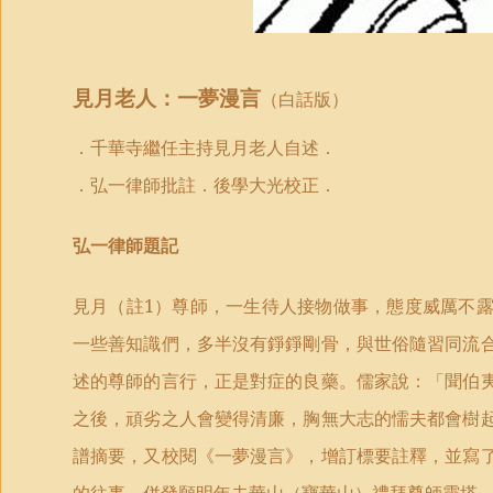
見月
老人
：一夢漫言
（
白話版）
．千華寺繼任主持見月老人自述．
．弘一律師批註．後學大光校正．
弘一律師題記
見月（註
1
）尊師，一生待人接物做事，態度威厲不
一些善知識們，多半沒有錚錚剛骨，與世俗隨習同流
述的尊師的言行，正是對症的良藥。儒家說：「聞伯
之後，頑劣之人會變得清廉，胸無大志的懦夫都會樹
譜摘要，又校閱《一夢漫言》，增訂標要註釋，並寫
的往事，併發願明年去華山（寶華山）禮拜尊師靈塔