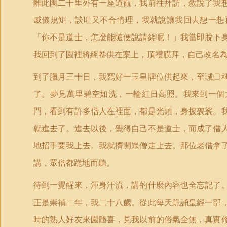
離此園二十里外有一座道觀，我前往拜訪，敘說了我
威儀規矩，談吐又不合情理，我就說讓我回去想一想
「你不是道士，怎麼能隨便說請經呢！」我當即脫下
我回到了園裡將經卷供在案上，頂禮膜拜，自己改名
到了臘月三十日，我寫好一玉皇牌位供起來，至誠口
了。夢見萬里碧空如洗，一輪紅日高照。我來到一個
門，看到有許多僧人在裡面，都是光頭，身披袈裟。
就進去了。進去以後，覺得自己不是道士，而成了僧
地招手要我上去。我就擠開眾僧走上去。那位老僧拿
講，眾僧都跪地而聽。
待到一覺醒來，渾身汗流，講的什麼內容也全忘記了
正是崇禎二年，我二十八歲。從此每天跪誦皇經一部
時的熟人好友來園隨喜，見我以前的俗氣全無，真實