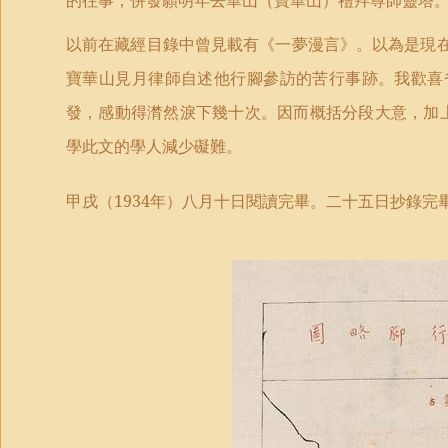
以前在藏經目錄中曾見載有《一夢漫言》。以為是現
寶華山見月律師自述他行腳參訪的苦行事跡。我歡喜
發，感動得潸然淚下幾十次。因而概括分段大意，加
學此文的學人減少礙難。
甲戌（
1934
年）八月十日閱讀完畢。二十五日抄錄完