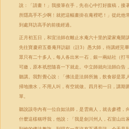
說：「請畫！」我接筆在手，先在心中打好腹稿，接
所隱高手不少啊﹗就把這幅畫掛在庵裡吧！」從此他
到處拜訪高手的前後經過。
正月初五日，和宜法師在離止水庵六十里的梁家庵開
先往寶慶府五臺庵拜訪顓（註
3
）愚大師，待講經完
眾只有二十多人，每人各出米一石﹑銀一兩結社（打
可繳，原本祇想隨喜一下就走。中立師就向法師白告
聽講。我對覺心說：「佛法是法師所施，飲食卻是眾
掃地擔水，不用人叫，有空就做。四月初一日，講期
單。
聽說該寺內有一位自如法師，是雲南人，就去參禮，
什麼這樣稱呼我，他說：「我是劍川州人，石室山出
到他的佛法教誨。到現在一直沒有互通音訊。今天見