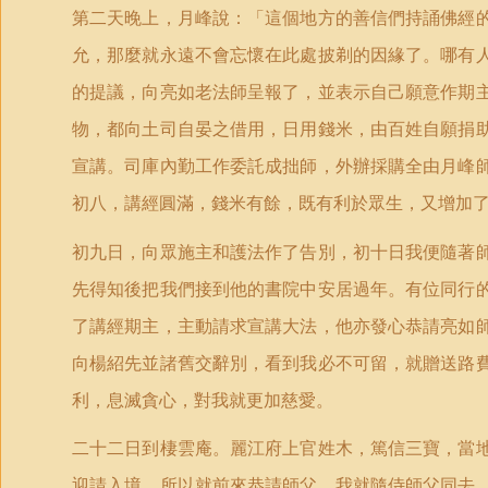
第二天晚上，月峰說：「這個地方的善信們持誦佛經
允，那麼就永遠不會忘懷在此處披剃的因緣了。哪有
的提議，向亮如老法師呈報了，並表示自己願意作期
物，都向土司自晏之借用，日用錢米，由百姓自願捐
宣講。司庫內勤工作委託成拙師，外辦採購全由月峰
初八，講經圓滿，錢米有餘，既有利於眾生，又增加
初九日，向眾施主和護法作了告別，初十日我便隨著
先得知後把我們接到他的書院中安居過年。有位同行
了講經期主，主動請求宣講大法，他亦發心恭請亮如
向楊紹先並諸舊交辭別，看到我必不可留，就贈送路
利，息滅貪心，對我就更加慈愛。
二十二日到棲雲庵。麗江府上官姓木，篤信三寶，當
迎請入境，所以就前來恭請師父。我就隨侍師父同去