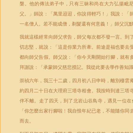
槃。他的傳法弟子中，只有三昧和尚在大力弘揚毗
父。」師說：「萬里迢迢，你說得輕巧！」我說：「
一名僧人。若不能成僧，剃髮還有何意義！」師父沉
我就這樣經常向師父求告，師父每次都不發一言。到
切志堅，就說：「這是你業力所牽。前途是福也要去
都向師父告假。師父說：「你今天剛開始行腳，就有
拜謝說：「承蒙師父慈悲授記。我從此要去學作善知
崇禎六年，我三十二歲，四月初八日申時，離別棲雲
約四月二十日在大理府三塔寺相會。我按時到達三塔
伴不離。走了四天，到了北岩山谷鳥寺，遇見一位在
「你怎麼出家行腳啦﹗我自恨年紀已老，不能隨你同
而去。