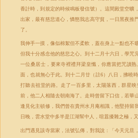
香計時，到規定的時候鳴板發信號）。這間殿堂空曠
出家，最有慈悲道心，憐愍我志高守貧，一日黑夜推
了。
我伸手一摸，像似棉絮但不柔軟，蓋在身上一點也不
但我十分感念他的慈悲之心。到十二月十六日，學咒
一位桑居士，要來寺裡禮拜梁皇懺，你應當把咒讀熟
面，也就無心于此。到十二月廿（註
6
）八日，拂曉
打聽去祖堂的路。走了一百多里，太陽落西，群星映
前，他二人相隨去朝南海了。走時曾留下口信，若華
逢見化主頓修，我們曾在貴州水月庵相識，他堅持留
日晚，雲水堂中多半是江湖幫中人，喧囂擾雜之極，
出門遇見該寺當家，法號弘傳，對我說：「今天元旦