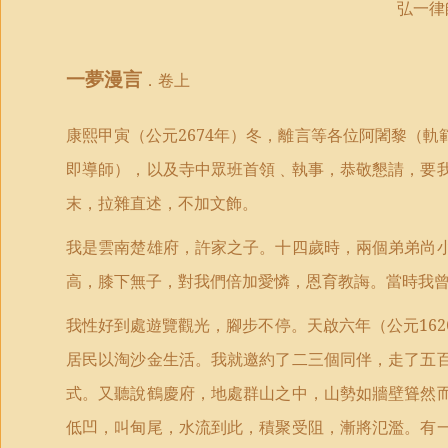
弘一律
一夢漫言
．
卷上
康熙甲寅（公元
2674
年）冬，離言等各位阿闍黎（軌
即導師），以及寺中眾班首領﹑執事，恭敬懇請，要
末，拉雜直述，不加文飾。
我是雲南楚雄府，許家之子。十四歲時，兩個弟弟尚
高，膝下無子，對我們倍加愛憐，恩育教誨。當時我
我性好到處遊覽觀光，腳步不停。天啟六年（公元
162
居民以淘沙金生活。我就邀約了二三個同伴，走了五
式。又聽說鶴慶府，地處群山之中，山勢如牆壁聳然
低凹，叫甸尾，水流到此，積聚受阻，漸將氾濫。有