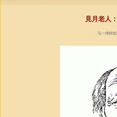
見月老人
．弘一律師批註．