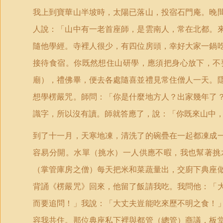
我上到寶華山半坡時，太陽已落山，投宿石門庵。晚
人說：「山中有一老首座師，是雲南人，常在北都。
隨他學經。寺裡人很少，有四位房頭，幸好大家一鍋
接待食宿。你既然想住山研學，應須把身心放下，不
廟），禮佛畢，便去各處隨喜並禮見常住僧人一天。
想學楞嚴咒。師問：「你是什麼地方人？出家幾年了
識字，所以沒有讀。師就答應了，說：「你既來山中
到了十一月，天寒地凍，清洗了的碗疊在一起都凍成
容易分開。水單（挑水）一人供應不暇，我也幫著挑
（掌管庫房之僧）每天把米和菜蔬量出，交廚下典座
背誦《楞嚴咒》回來，他留了飯請我吃。我問他：「
而要追問！」我說：「大丈夫豈能吃來歷不明之食！
容我共住。那位典座私下裡與都管（總管）商議，板