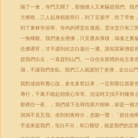
隔了一會，寺門又開了，那個僧人又來驅趕我們。我
方將曉，三人起身順路而行，到了豆葉坪，吃了早食
到了東林寺掛單。寺內的禪堂在後面。雲水堂只有三
一無樑殿。我們進去禮佛，只見塵灰厚積，鴿雀之糞
念佛通宵，才不虛到此古白蓮社一遭。誰知當家僧從
趕我們出去，一直趕到山門。一位住在那裡的化主老
濕，不讓我們坐臥。我們三人就謝別了老僧，走出山
我對成拙和覺心說，多生多世以來，一定和那位當家
辱行，千萬不能起怨恨心等等。但這時又找不到棲身
那裡住一夜。」我們就下去尋找那片樹林，卻是一個
洞洞不見五指。坐到初夜時分，忽聽一聲：「抓住他
手追來捉我們，皂白不分，有口難辯，就是我們的定