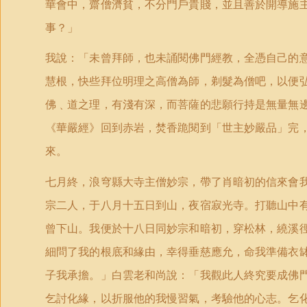
華會中，齋僧濟貧，不分門戶貴賤，並且善於開導施
事？」
我說：「未曾拜師，也未誦閱佛門經教，全憑自己的
慧根，快些拜位明理之高僧為師，剃髮為僧吧，以便
佛﹑道之理，有淺有深，而菩薩的悲願行持是無量無
《華嚴經》回到赤岩，焚香跪閱到「世主妙嚴品」完
來。
七月終，浪穹縣大寺主僧妙宗，帶了肖暗初的信來會
宗二人，于八月十五日到山，夜宿寂光寺。打聽山中
曾下山。我便於十八日同妙宗和暗初，穿松林，繞溪
細問了我的根底和緣由，幸得垂慈應允，命我準備衣
子我承擔。」白雲老和尚說：「我觀此人終究要成佛
乞討化緣，以折服他的我慢習氣，考驗他的心志。乞