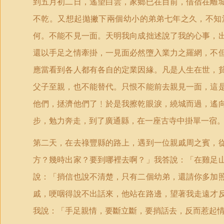
到五月初二日，遙望白雲，家鄉已在目前，借宿在離
不乾。又想起拋撇下兩個幼小的弟弟七年之久，不知
何。不能不見一面。天明我向成拙述說了我的心事，
還以手足之情牽掛，一見面必然墮入業力之羅網，不
應當看到各人都有各自的定業因緣。凡是人生在世，
父子至親，也不能替代。只恨不能前去親見一面，這
他們，拯濟他們了﹗於是我擦乾眼淚，繞城而過，遙
步，勉力奔走，到了廣通縣，在一座古寺中掛單一宿
第二天，在去祿豐縣的路上，遇到一位親戚周之賓，
方？幾時出家？要到哪裡去啊？」我答說：「在雞足
說：「捎信也說不清楚，只有二個幼弟，還請你多加
戚，哽咽得說不出話來，他站在路邊，望著我走遠才
我說：「手足親情，要斷立斷，要捎話去，反而惹起