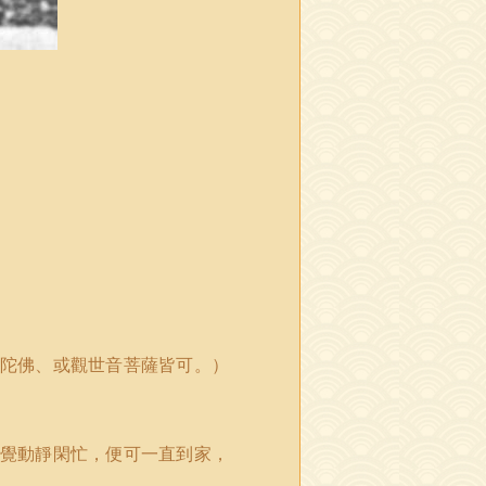
陀佛、或觀世音菩薩皆可。）
覺動靜閑忙，便可一直到家，