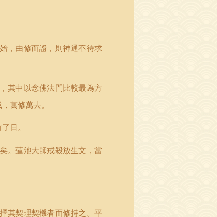
始，由修而證，則神通不待求
，其中以念佛法門比較最為方
成，萬修萬去。
有了日。
矣。蓮池大師戒殺放生文，當
擇其契理契機者而修持之。平