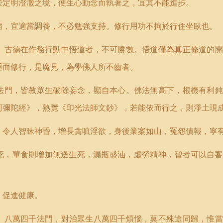
些定明澄澈之境，便生心動念而執著之，宜其不能進步。
病，宜適當調養，不必勉強支持。修行用功不拘於行住坐臥也。
。古德在作務行動中悟道者，不可勝數。悟道僅為真正修道的開
通而修行，是魔見，為學佛人所不齒者。
法門，皆教眾生破除妄念，顯自本心。佛法無高下，根機有利鈍
阿彌陀經》，熟覽《印光法師文鈔》，若能依而行之，則淨土現
。令人智昧神昏，增長貪嗔淫欲，身後業案如山，冤怨債報，寧
死，葷食則增加無邊生死，漏瓶盛油，虛勞精神，智者可以自審
，促進健康。
。八萬四千法門，對治眾生八萬四千煩惱，莫不殊途同歸，惟當