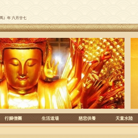
午（馬）年 六月廿七
行腳僧團
生活道場
慈悲供養
天童水陸