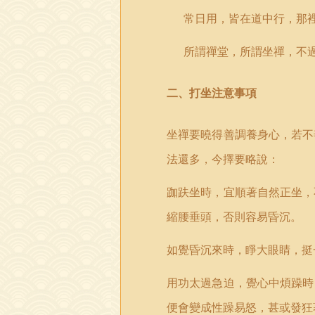
常日用，皆在道中行，那
所謂禪堂，所謂坐禪，不
二、打坐注意事項
坐禪要曉得善調養身心，若不
法還多，今擇要略說：
跏趺坐時，宜順著自然正坐，
縮腰垂頭，否則容易昏沉。
如覺昏沉來時，睜大眼睛，挺
用功太過急迫，覺心中煩躁時
便會變成性躁易怒，甚或發狂