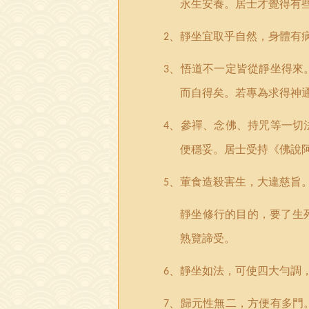
永生安養。居士才覺得有
、靜坐宜取乎自然，身體有
2
、悟道不一定皆從靜坐得來
3
而自得矣。若專為求得神
、參禪、念佛、持咒等一切
4
便穩妥。居士受持《佛說
、葷食造殺害生，大違慈旨
5
靜坐修行的目的，要了生
熟覽諦受。
、靜坐如法，可使四大勻調
6
、歸元性無二，方便有多門
7