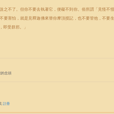
說之不了。但你不要去執著它，便礙不到你。俗所謂
「
見怪不
不要害怕，就是見釋迦佛來替你摩頂授記，也不要管他，不要
，即受群邪。
」
想的念頭
或
註冊