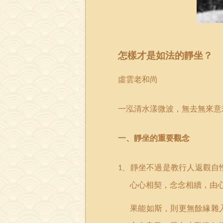
怎樣才是如法的靜坐？
虛雲老和尚
一泓清水漾微波，無去無來意
一、靜坐的重要觀念
、靜坐不過是教行人返觀自
1
心心相契，念念相續，由
果能如斯，則更無餘緣雜