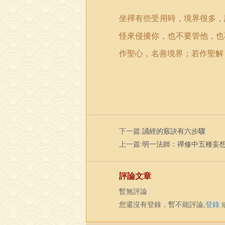
坐禪有些受用時，境界很多，
怪來侵擾你，也不要管他，也
作聖心，名善境界；若作聖解
下一篇:
誦經的竅訣有六步驟
上一篇:
明一法師：禪修中五種妄
評論文章
暫無評論
您還沒有登錄，暫不能評論,
登錄