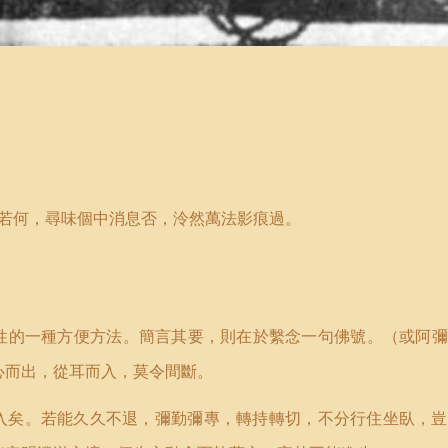
若何，尋味個中消息否，泠然萬法影痕過。
性的一種方便方法。簡言其要，則在於繫念一句佛號。（或阿彌
心而出，從耳而入，莫令間斷。
入矣。若能久久不退，彌勤彌專，轉持轉切，不分行住坐臥，豈