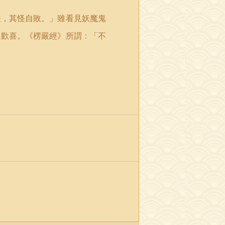
怪，其怪自敗。
」
雖看見妖魔鬼
生歡喜。《楞嚴經》所謂：
「
不