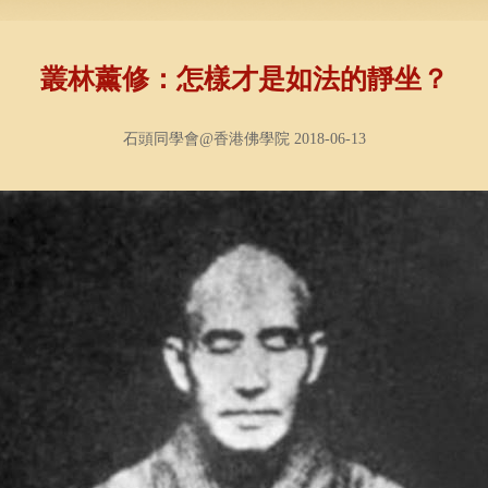
叢林薰修：怎樣才是如法的靜坐？
石頭同學會@香港佛學院 2018-06-13