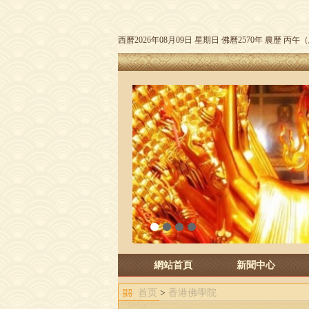
西曆2026年08月09日 星期日 佛曆2570年 農歷 丙
1
2
3
4
網站首頁
新聞中心
首页
>
香港佛學院