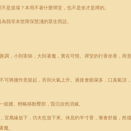
裡不是道場？本用不著什麼禪堂，也不是坐才是禪的。
過為我等末世障深慧淺的眾生而設。
善調，小則害病，大則著魔，實在可惜。禪堂的行香坐香，用
不可將腰作意挺起，否則火氣上升。過後會眼屎多，口臭氣頂
一挺腰。輕略移動臀部，昏沉自然消滅。
，宜萬緣放下，功夫也放下來。休息約半寸香，漸會舒服，然
著魔。