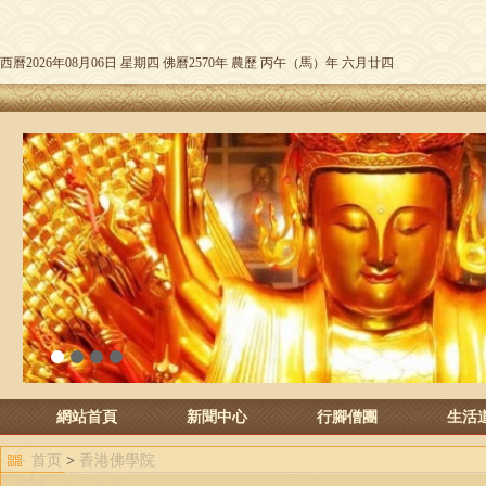
西曆2026年08月06日 星期四 佛曆2570年 農歷 丙午（馬）年 六月廿四
1
2
3
4
網站首頁
新聞中心
行腳僧團
生活
首页
>
香港佛學院