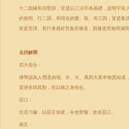
十二因緣和四聖諦，皆是以三法印為基礎，說明宇宙
的無明、行二因，和現在的愛、取、有三因，皆是集
皆是苦諦。若行者感於苦集而修道，因修道而無明滅
名詞解釋
四大假合：
佛學認為人體是由地、水、火、風四大基本物質組成
質便各歸其類，所以稱之為假合。
惡口：
出言污穢，以惡言加彼，令他受惱，故名惡口。
兩舌：