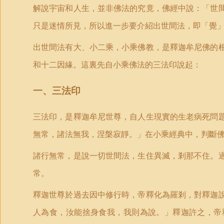
解說宇宙和人生，並非佛法的究竟，佛經中說：「世
只是迷情所見，所以進一步要介紹出世間法，即「覺
出世間法有大、小二乘，小乘佛教，是釋迦牟尼佛的
和十二因緣。這裏先自小乘佛法的三法印說起：
一、三法印
三法印，是釋迦牟尼世尊，自人生現實的生老病死問
無常，諸法無我，涅槃寂靜。」在小乘經典中，判斷
諸行無常，是說一切世間法，生住異滅，剎那不住。
常。
釋迦世尊於過去因中修行時，帝釋化為羅剎，對釋迦
人為食，汝能捨身食我，我則為說。」釋迦許之，帝