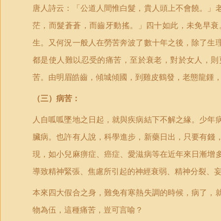
唐人詩云：「公道人間惟白髮，貴人頭上不會饒。」
茫，而髮蒼蒼，而齒牙動搖。」四十如此，未免早衰
生。又何況一般人在勞苦奔波了數十年之後，除了生
都是使人難以忍受的痛苦，至於衰老，對於女人，則
苦。由明眉皓齒，傾城傾國，到雞皮鶴發，老態龍鍾
（三）病苦：
人自呱呱墜地之日起，就與疾病結下不解之緣。少年
臟病。也許有人說，科學進步，新藥日出，只要有錢
現，如小兒麻痹症、癌症、愛滋病等在近年來日漸增
導致精神緊張、焦慮所引起的神經衰弱、精神分裂、
本來四大假合之身，難免有寒熱失調的時候，病了，
物為伍，這種痛苦，豈可言喻？