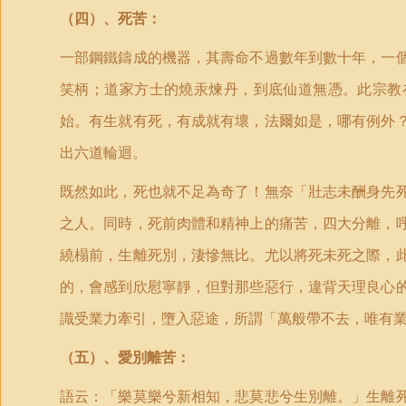
（四）、死苦：
一部鋼鐵鑄成的機器，其壽命不過數年到數十年，一
笑柄；道家方士的燒汞煉丹，到底仙道無憑。此宗教
始。有生就有死，有成就有壞，法爾如是，哪有例外
出六道輪迴。
既然如此，死也就不足為奇了！無奈「壯志未酬身先
之人。同時，死前肉體和精神上的痛苦，四大分離，
繞榻前，生離死別，淒慘無比。尤以將死未死之際，
的，會感到欣慰寧靜，但對那些惡行，違背天理良心
識受業力牽引，墮入惡途，所謂「萬般帶不去，唯有
（五）、愛別離苦：
語云：「樂莫樂兮新相知，悲莫悲兮生別離。」生離