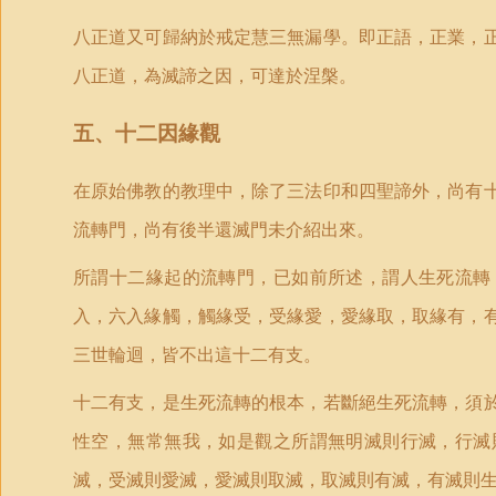
八正道又可歸納於戒定慧三無漏學。即正語，正業，
八正道，為滅諦之因，可達於涅槃。
五、十二因緣觀
在原始佛教的教理中，除了三法印和四聖諦外，尚有
流轉門，尚有後半還滅門未介紹出來。
所謂十二緣起的流轉門，已如前所述，謂人生死流轉
入，六入緣觸，觸緣受，受緣愛，愛緣取，取緣有，
三世輪迴，皆不出這十二有支。
十二有支，是生死流轉的根本，若斷絕生死流轉，須
性空，無常無我，如是觀之所謂無明滅則行滅，行滅
滅，受滅則愛滅，愛滅則取滅，取滅則有滅，有滅則