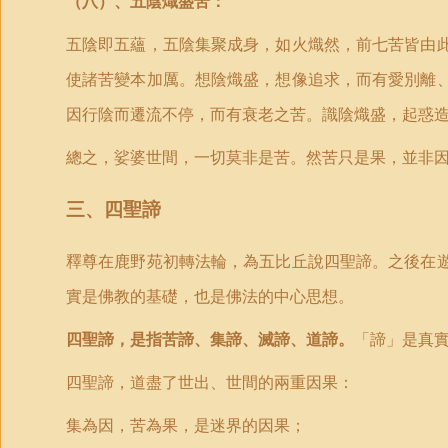
（八）、五陰熾盛苦：
五陰即五蘊，五陰集聚成身，如火熾然，前七苦皆由
使諸苦變本加厲。想陰熾盛，想像追求，而有愛別離
因行陰而遷流不停，而有衰老之苦。識陰熾盛，起惑
總之，娑婆世間，一切莫非是苦。然苦只是果，並非
三、四聖諦
釋尊在鹿野苑初轉法輪，為五比丘說四聖諦。之後在
實是佛教的基礎，也是佛法的中心思想。
四聖諦，是指苦諦、集諦、滅諦、道諦。
「諦」是真
四聖諦，道盡了世出、世間的兩重因果：
集為因，苦為果，是迷界的因果；