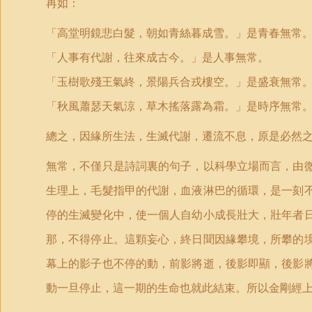
再如：
「高堂明鏡悲白髮，朝如青絲暮成雪。」是青春無常
「人事有代謝，往來成古今。」是人事無常。
「玉樹歌殘王氣終，景陽兵合戎樓空。」是盛衰無常
「秋風蕭瑟天氣涼，草木搖落露為霜。」是時序無常
總之，因緣所生法，生滅代謝，遷流不息，原是必然
無常，不僅只是詩詞裏的句子，以科學立場而言，由
生理上，毛髮指甲的代謝，血液淋巴的循環，是一刻
停的生滅變化中，使一個人自幼小成長壯大，壯年者
那，不得停止。這顆妄心，終日聞因緣攀境，所攀的
幕上的影子也不停的動，前影將逝，後影即顯，後影
動一旦停止，這一期的生命也就此結束。所以金剛經