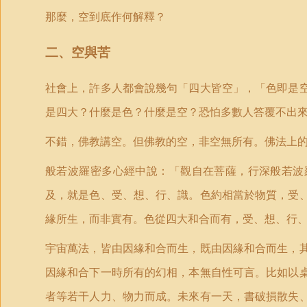
那麼，空到底作何解釋？
二、空與苦
社會上，許多人都會說幾句「四大皆空」，「色即是
是四大？什麼是色？什麼是空？恐怕多數人答覆不出
不錯，佛教講空。但佛教的空，非空無所有。佛法上
般若波羅密多心經中說：「觀自在菩薩，行深般若波
及，就是色、受、想、行、識。色約相當於物質，受
緣所生，而非實有。色從四大和合而有，受、想、行
宇宙萬法，皆由因緣和合而生，既由因緣和合而生，
因緣和合下一時所有的幻相，本無自性可言。比如以
者等若干人力、物力而成。未來有一天，書破損散失