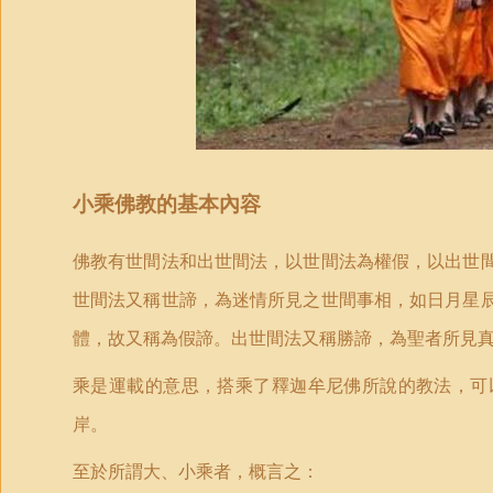
小乘佛教的基本內容
佛教有世間法和出世間法，以世間法為權假，以出世
世間法又稱世諦，為迷情所見之世間事相，如日月星
體，故又稱為假諦。出世間法又稱勝諦，為聖者所見
乘是運載的意思，搭乘了釋迦牟尼佛所說的教法，可
岸。
至於所謂大、小乘者，概言之：