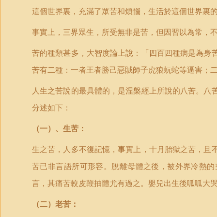
這個世界裏，充滿了眾苦和煩惱，生活於這個世界裏
事實上，三界眾生，所受無非是苦，但因習以為常，
苦的種類甚多，大智度論上說：「四百四種病是為身
苦有二種：一者王者勝己惡賊師子虎狼蚖蛇等逼害；
人生之苦說的最具體的，是涅槃經上所說的八苦。八
分述如下：
（一）、生苦：
生之苦，人多不復記憶，事實上，十月胎獄之苦，且
苦已非言語所可形容。脫離母體之後，被外界冷熱的
言，其痛苦較皮鞭抽體尤有過之。嬰兒出生後呱呱大
（二）老苦：