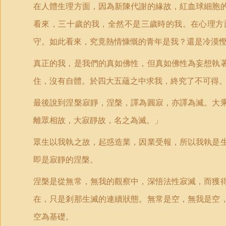
在人體生理方面，因為新陳代謝的緣故，紅血球細胞
看來，三十歲的我，全然不是三歲時的我。在心理方
守。如此看來，究竟熱情慷慨的青年是我？還是冷漠
真正的我，是我們的真如佛性，但真如佛性為妄想執
住，沒有自體。於四大五蘊之中求我，終究了不可得
最後說到涅槃寂靜，涅槃，譯為圓寂，亦譯為滅。大
離眾相故，大寂靜故，名之為滅。」
眾生以我執之故，起惑造業，因業受報，所以我執是
即是寂靜的涅槃。
涅槃是從無常，無我的觀察中，深悟法性寂滅，而獲
在，只是剎那生滅的連續狀態。無常是空，無我是空
空為基礎。