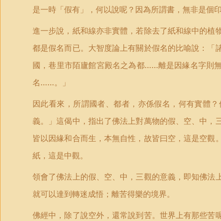
是一時「假有」，何以說呢？因為所謂書，無非是個
進一步說，紙和線亦非實體，若除去了紙和線中的植
都是假名而已。大智度論上有關於假名的比喻說：「
國，巷里市陌廬館宮殿名之為都……離是因緣名字則
名……。」
因此看來，所謂國者、都者，亦係假名，何有實體？
義。」這偈中，指出了佛法上對萬物的假、空、中，
皆以因緣和合而生，本無自性，故皆曰空，這是空觀
紙，這是中觀。
領會了佛法上的假、空、中，三觀的意義，即知佛法
就可以達到轉迷成悟；離苦得樂的境界。
佛經中，除了說空外，還常說到苦。世界上有那些苦