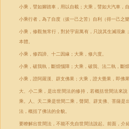
小乘，譬如腳踏車，用以自載；大乘，譬如大汽車，
小乘行者，為了自度（拔一己之苦）自利（得一己之
小乘，修觀無常行，對於宇宙萬有，只說其生滅現象
本體。
小乘，修四諦、十二因緣；大乘，修六度。
小乘，破我執，斷煩惱障；大乘，破我、法二執，斷
小乘，證阿羅漢、辟支佛果；大乘，證大覺果，即佛
大、小二乘，是出世間法的修持，若概括世間法來說
乘。人、天二乘是世間二乘，聲聞、辟支佛、菩薩是
法，概括了佛法的全貌。
要瞭解出世間法，不能不先自世間法說起。前面，介