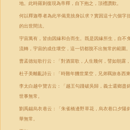
地。此時羅剎復現為帝釋，自下抱之，頂禮讚歎。
何以釋迦尊者為此半偈竟捨身以求？實因這十六個字
的出世間法。
宇宙萬有，皆由因緣和合而生。既是因緣所生，自不
流轉，宇宙的成住壞空，這一切都脫不出無常的範圍
曹孟德短歌行云：「對酒當歌，人生幾何，譬如朝露
杜子美離亂詩云：「時難年饑世業空，兄弟羈旅各西
李太白越中覽古云：「越王勾踐破吳歸，義士還鄉盡
世事無常。
劉禹錫烏衣巷云：「朱雀橋邊野草花，烏衣巷口夕陽
華無常。