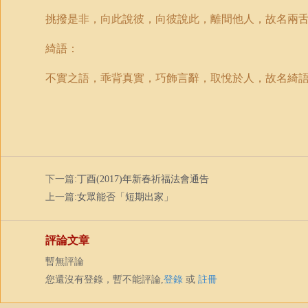
挑撥是非，向此說彼，向彼說此，離間他人，故名兩
綺語：
不實之語，乖背真實，巧飾言辭，取悅於人，故名綺
下一篇:
丁酉(2017)年新春祈福法會通告
上一篇:
女眾能否「短期出家」
評論文章
暫無評論
您還沒有登錄，暫不能評論,
登錄
或
註冊