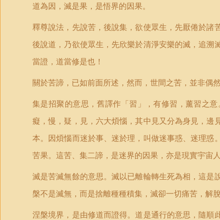
道為因，滅是果，是悟界的因果。
釋尊說法，先說苦，後說集，欲使眾生，先厭倦於諸
後說道，乃欲使眾生，先欣樂於清淨安樂的滅，追溯
當證，道當修是也！
關於苦諦，已如前面所述，然而，世間之苦，並非偶
集是招聚的意思，舊譯作「習」，有修習，薰習之意
癡，慢，疑，見，六大煩惱，其中見又分為身見，邊
本。因煩惱而迷於事、迷於理，叫做迷事惑、迷理惑
苦果。這苦、集二諦，是迷界的因果，亦是現實宇宙
滅是苦滅無餘的意思。滅以已離輪轉生死為相，這是
槃不是滅無，而是捨離種種積集，滅卻一切痛苦，解
涅槃境界，是由修道而證得。道是通行的意思，隨順