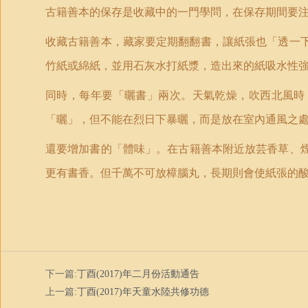
古籍善本的保存是收藏中的一門學問，在保存期間要
收藏古籍善本，藏家要定期翻翻書，讓紙張也
「
透一
竹紙或綿紙，並用石灰水打紙漿，造出來的紙吸水性
同時，每年要
「
曬書
」
兩次。天氣乾燥，吹西北風時
「
曬
」
，但不能在烈日下暴曬，而是放在室內通風之
還要增加書的
「
體味
」
。在古籍善本附近放芸香草、
更有書香。但千萬不可放樟腦丸，長期則會使紙張的
下一篇:
丁酉(2017)年二月份活動通告
上一篇:
丁酉(2017)年天童水陸共修功德