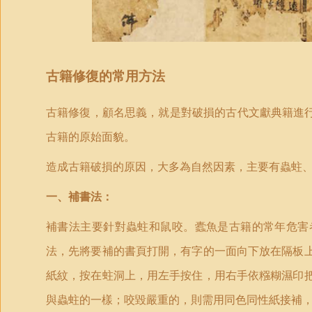
古籍修復的常用方法
古籍修復，顧名思義，就是對破損的古代文獻典籍進行
古籍的原始面貌。
造成古籍破損的原因，大多為自然因素，主要有蟲蛀
一、補書法：
補書法主要針對蟲蛀和鼠咬。蠹魚是古籍的常年危害
法，先將要補的書頁打開，有字的一面向下放在隔板
紙紋，按在蛀洞上，用左手按住，用右手依糨糊濕印
與蟲蛀的一樣；咬毀嚴重的，則需用同色同性紙接補