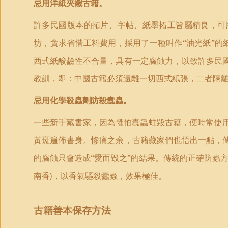
忌用洋紙夾襯古籍。
許多民國版本的拓片、字帖、紙墨拓工皆屬精良，可
坊，貪求省惜工料費用，採用了一種叫作“油光紙”的
西式紙酸鹼性不合量，具有一定腐蝕力，以致許多民國
教訓，即：中國古籍必須遠離一切西式紙張，二者隔
忌用化學殺蟲劑防殺蠹蟲。
一些新手藏書家，因為懼怕蠹蟲蛀毀古籍，便時常使
黃斑遍佈書身。慘痛之余，古籍藏家們也悟出一點，傳
的腐蝕只會造成“愛而毀之”的結果。傳統的正確防蟲
南香
，以香氣驅殺蠹蟲，效果極佳。
)
古籍善本保存方法