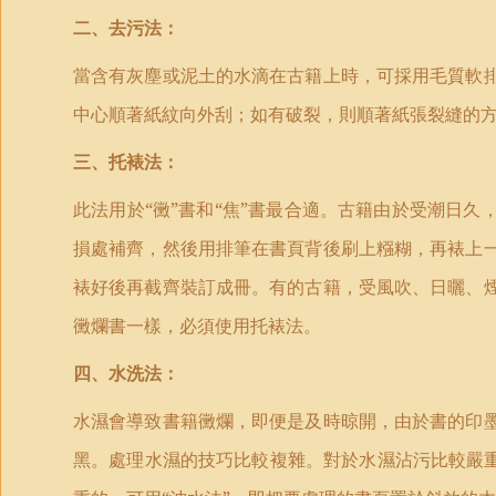
二、去污法：
當含有灰塵或泥土的水滴在古籍上時，可採用毛質軟
中心順著紙紋向外刮；如有破裂，則順著紙張裂縫的
三、托裱法：
此法用於“黴”書和“焦”書最合適。古籍由於受潮日
損處補齊，然後用排筆在書頁背後刷上糨糊，再裱上
裱好後再截齊裝訂成冊。有的古籍，受風吹、日曬、
黴爛書一樣，必須使用托裱法。
四、水洗法：
水濕會導致書籍黴爛，即便是及時晾開，由於書的印
黑。處理水濕的技巧比較複雜。對於水濕沾污比較嚴重