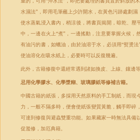
重的，可用“沖水法”，即把要處理的書頁置於斜放的
水濕法”，即用毛筆蘸上少許開水，在黃色污跡處劃濕
使水蒸氣浸入書內，稍涼後，將書頁揭開，晾乾、壓平
中，一邊在火上“煮”，一邊搖動，注意要掌握火候，
有油污的書，如蠟油，由於油溶于水，必須用“熨燙法
使油溶化在吸水紙上，必要時可以反復幾遍。
此外，古籍修復中還經常遇到諸如換皮、上線、鑲邊
忌用化學膠水、化學漿糊、玻璃膠紙等修補古籍。
中國古籍的紙張，多採用天然原料的手工制紙，而現
力，一般不隔多時，便會使紙張變質黃脆，觸手即碎
可達到修復與避蟲雙重功能。如果藏家一時無法具備
促濫修，加厄典籍。