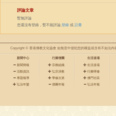
評論文章
暫無評論
您還沒有登錄，暫不能評論,
登錄
或
註冊
Copyright © 香港佛教文化協會 如無意中侵犯您的權益或含有不如
新聞中心
行腳僧團
生活道場
新聞簡報
宗務組織
生活道場
活動資訊
弘宗演教
行腳禪修
專題報導
學修次第
佛門社區
弘法年鑒
僧團年報
弘法年報