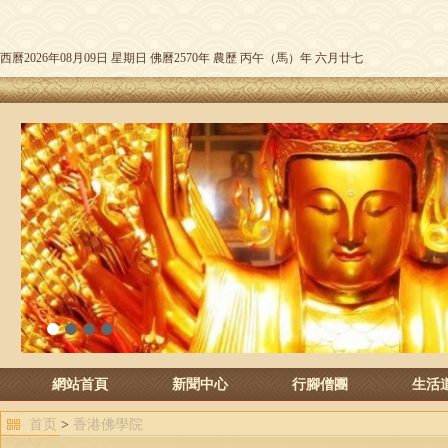
西曆2026年08月09日 星期日 佛曆2570年 農歷 丙午（馬）年 六月廿七
1
2
3
4
網站首頁
新聞中心
行腳僧團
生活
首页
>
香港佛學院