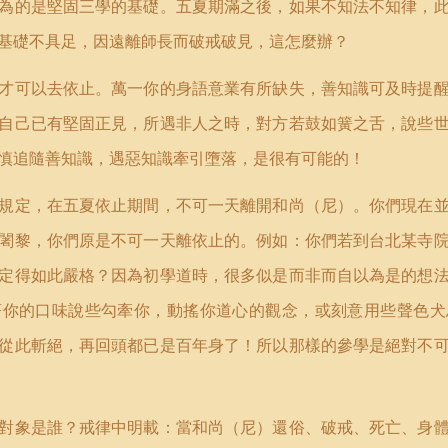
為的是堅固三學的基礎。五夏期滿之後，如果不知法不知律，
基礎不具足，因遠離師長而破戒破見，這怎麼辦？
才可以去依止。萬一你的身語意業有所缺失，善知識可及時提
自己已有堅固正見，所遇非人之時，對方若鼓如簧之舌，說些
慎追隨善知識，遇惡知識牽引墮落，是很有可能的！
規定，在五夏依止期間，不可一天離開和尚（尼）。你們現在
闍黎，你們原是不可一天離依止的。例如：你們若到台北某寺
定得如此嚴格？因為初學道時，很多似是而非而自以為是的想
著你的口味說些勾牽你，動搖你道心的觀念，或刻意用些聲色犬
從此斬絕，再回頭都已是百年身了！所以那樣的參學是絕對不
對象是誰？戒律中明載：當和尚（尼）還俗、破戒、死亡、身