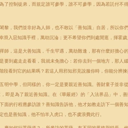
為了控制徒弟，而規定誰可參學，誰不可參學，因為若託付不
闍黎，我們並非好為人師，也不敢以「善知識」自居，所以你
幸滑入惡知識手裡，萬劫沉淪；更不希望你們到處閒逛，揮霍歲
禪師，這是大善知識，千生罕遇，萬劫難逢，那有什麼好擔心
是要到處走走看看，我就未免擔心：若你去到一個地方，那人
階段看到它的結果嗎？若這人用邪知邪見說服你時，你能分辨揀
五明中學，但同樣的，你一定是要親近善知識。善財童子並非
處，即是為了親近善知識。在《華嚴經》的「入法界品」中，善
下面的行程應參訪誰？善知識告訴他，他才如教走訪下一個善
定也是善知識，他不怕羊入虎口，也不虞浪費此行。
，應如何行菩薩道？」所參訪的菩薩，有不同的風格與特長，