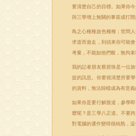
要清楚自己的目標。如果你今
與三學增上無關的事當成打閒
鳥之心種種故色種種；世間人
求道而遊走，到頭來你可能會
考量，不能如他們般，無拘束
我的記者朋友蔡碧珠是一位旅
捉的訊息。你要很清楚所要學
的資料，無法歸檔成為有意義
如果你是要行解脫道，參學即
麼呢？是三學八正道。不要跨
對電腦的運作變得很純熟，這