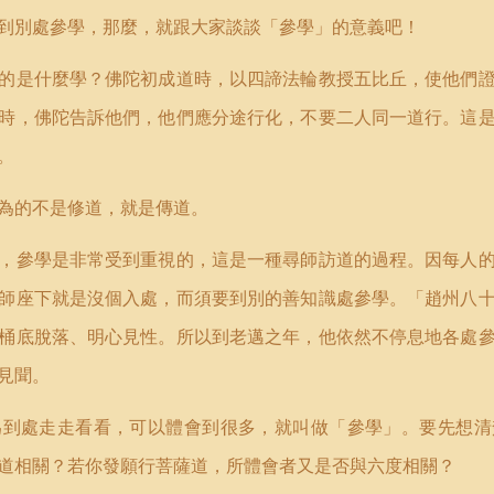
到別處參學，那麼，就跟大家談談「參學」的意義吧！
的是什麼學？佛陀初成道時，以四諦法輪教授五比丘，使他們
時，佛陀告訴他們，他們應分途行化，不要二人同一道行。這
。
為的不是修道，就是傳道。
，參學是非常受到重視的，這是一種尋師訪道的過程。因每人
師座下就是沒個入處，而須要到別的善知識處參學。「趙州八
桶底脫落、明心見性。所以到老邁之年，他依然不停息地各處
見聞。
為到處走走看看，可以體會到很多，就叫做「參學」。要先想清
道相關？若你發願行菩薩道，所體會者又是否與六度相關？