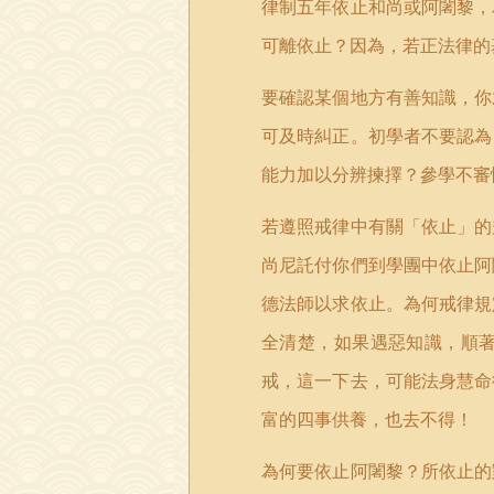
律制五年依止和尚或阿闍黎，
可離依止？因為，若正法律的
要確認某個地方有善知識，你
可及時糾正。初學者不要認為
能力加以分辨揀擇？參學不審
若遵照戒律中有關「依止」的
尚尼託付你們到學團中依止阿
德法師以求依止。為何戒律規
全清楚，如果遇惡知識，順
戒，這一下去，可能法身慧命
富的四事供養，也去不得！
為何要依止阿闍黎？所依止的