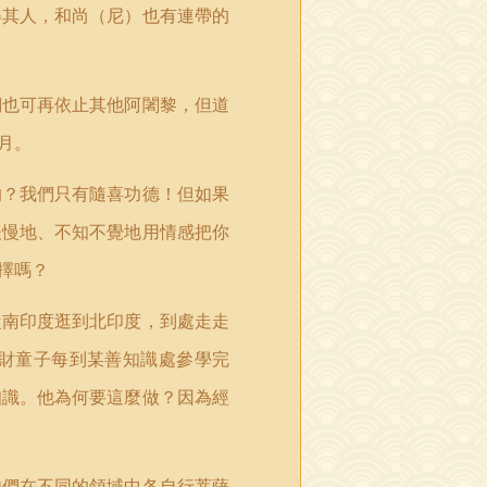
得其人，和尚（尼）也有連帶的
們也可再依止其他阿闍黎，但道
月。
的？我們只有隨喜功德！但如果
緩慢地、不知不覺地用情感把你
擇嗎？
從南印度逛到北印度，到處走走
財童子每到某善知識處參學完
知識。他為何要這麼做？因為經
他們在不同的領域中各自行菩薩