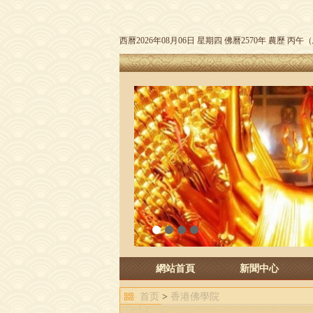
西曆2026年08月06日 星期四 佛曆2570年 農歷 丙
1
2
3
4
網站首頁
新聞中心
首页
>
香港佛學院