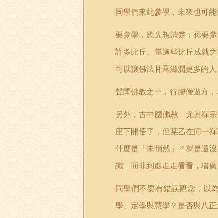
同學們來此參學，未來也可能
要參學，應先想清楚：你要參
許多比丘。當這些比丘成就之
可以讓佛法甘露滋潤更多的人
聲聞佛教之中，行腳僧遊方，
另外，古中國佛教，尤其禪宗
座下開悟了，但某乙在同一禪
什麼是「未悄然」？就是還沒
識，而非到處走走看看，增廣
同學們不要有錯誤觀念，以
學、定學與慧學？是否與八正