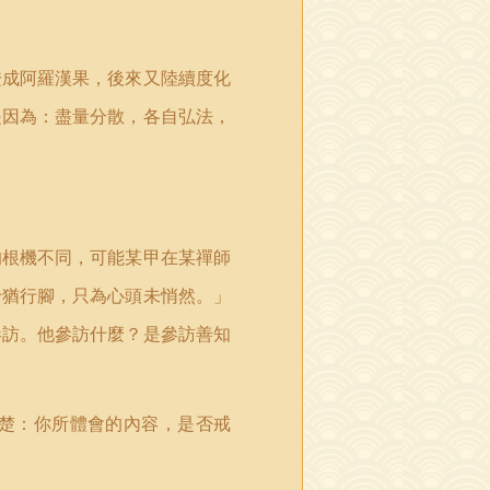
證成阿羅漢果，後來又陸續度化
是因為：盡量分散，各自弘法，
的根機不同，可能某甲在某禪師
十猶行腳，只為心頭未悄然。」
參訪。他參訪什麼？是參訪善知
楚：你所體會的內容，是否戒