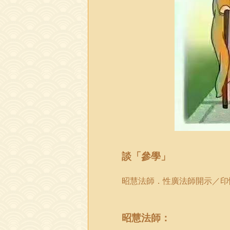
談「參學」
昭慧法師．性廣法師開示／印
昭慧法師：