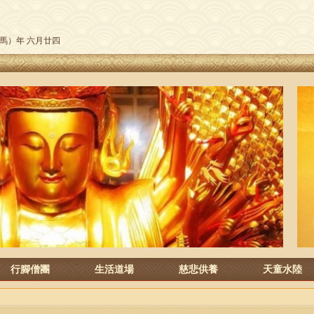
午（馬）年 六月廿四
行腳僧團
生活道場
慈悲供養
天童水陸