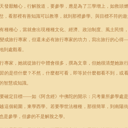
天發厭離心，行解脫道，要參學，應是為了三學增上，如救頭
岔，看那裡有善知識可以教導，就到那裡參學。與目標不符的遊
有種種心，當就會出現種種文化、經濟、政治制度、風土民情
變成旅行專家，但還未必有旅行專家的功力，寫出旅行的心得
地到處觀看。
行專家，她就從旅行中體會很多，撰為文章，但她很清楚她旅
習的是些什麼？不然，什麼都可看，即等於什麼都看不到，或
的智慧或知識。
要確定目標——如《阿含經》中佛陀的開示：只考量所參學處
越這個範圍，東學西學。若要學世法種種，那很簡單，到南陽
也是參學，但參的不是解脫之學。