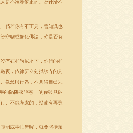
此人是不准離依止的。為什麼不
醒；倘若你有不正見，善知識也
世智辯聰或像似佛法，你是否有
並沒有在和尚尼座下，你們的和
院過夜，依律要立刻找該寺的具
法、觀念與行為，不見得自己完
馬的陷阱來誘惑，使你破見破
可行、不能考慮的，縱使有再豐
體虛弱或事忙無暇，就要將徒弟