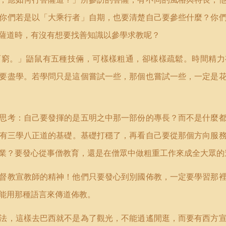
你們若是以「大乘行者」自期，也要清楚自己要參些什麼？你
薩道時，有沒有想要找善知識以參學求教呢？
而窮。」鼯鼠有五種技倆，可樣樣粗通，卻樣樣疏鬆。時間精力
要盡學。若學問只是這個嘗試一些，那個也嘗試一些，一定是
思考：自己要發揮的是五明之中那一部份的專長？而不是什麼
有三學八正道的基礎。基礎打穩了，再看自己要從那個方向服
業？要發心從事僧教育，還是在僧眾中做粗重工作來成全大眾的
督教宣教師的精神！他們只要發心到別國佈教，一定要學習那
能用那種語言來傳道佈教。
法，這樣去巴西就不是為了觀光，不能逍遙閒逛，而要有西方