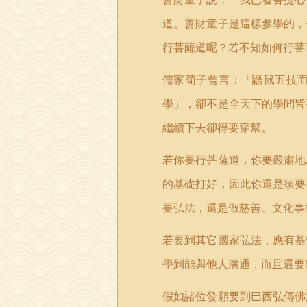
道。善財童子是這樣參學的，
行菩薩道呢？若不知如何行菩
儒家荀子曾言：「鼯鼠五技
學」，卻不是全天下的學問皆
繼續下去卻得要穿幫。
若你要行菩薩道，你要嚴肅地
的基礎打好，因此你還是須要
要弘法，還是做慈善、文化事
若要到其它國家弘法，應有基
學到能與他人溝通，而且還要
假如諸位發願要到巴西弘傳佛