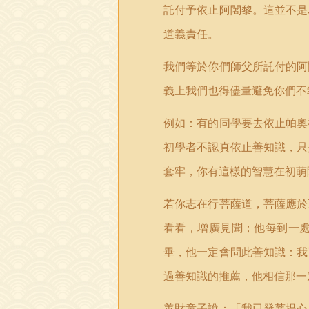
託付予依止阿闍黎。這並不是
道義責任。
我們等於你們師父所託付的阿
義上我們也得儘量避免你們不
例如：有的同學要去依止帕奧
初學者不認真依止善知識，只
套牢，你有這樣的智慧在初萌
若你志在行菩薩道，菩薩應於
看看，增廣見聞；他每到一
畢，他一定會問此善知識：我
過善知識的推薦，他相信那一
善財童子說：「我已發菩提心