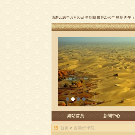
西曆2026年08月06日 星期四 佛曆2570年 農歷 丙
1
2
3
4
網站首頁
新聞中心
首页
>
香港佛學院