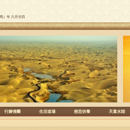
午（馬）年 六月廿四
行腳僧團
生活道場
慈悲供養
天童水陸