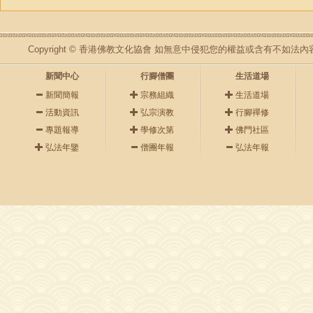
Copyright © 香港佛教文化協會 如無意中侵犯您的權益或含有不如
新聞中心
行腳僧團
生活道場
新聞簡報
宗務組織
生活道場
活動資訊
弘宗演教
行腳禪修
專題報導
學修次第
佛門社區
弘法年鑒
僧團年報
弘法年報