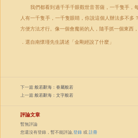
我們都看到過千手千眼觀世音菩薩，一千隻手，
人有一千隻手，一千隻眼睛，你說這個人辦法多不多
方便方法才行。像一個會魔術的人，隨手抓一個東西
．
選自
南懷瑾先生講述
「金剛經說了什麼」
下一篇:
般若辭海：眷屬般若
上一篇:
般若辭海：文字般若
評論文章
暫無評論
您還沒有登錄，暫不能評論,
登錄
或
註冊