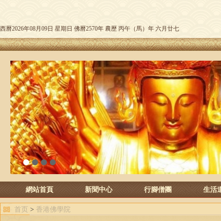
西曆2026年08月09日 星期日 佛曆2570年 農歷 丙午（馬）年 六月廿七
1
2
3
4
網站首頁
新聞中心
行腳僧團
生活
首页
>
香港佛學院