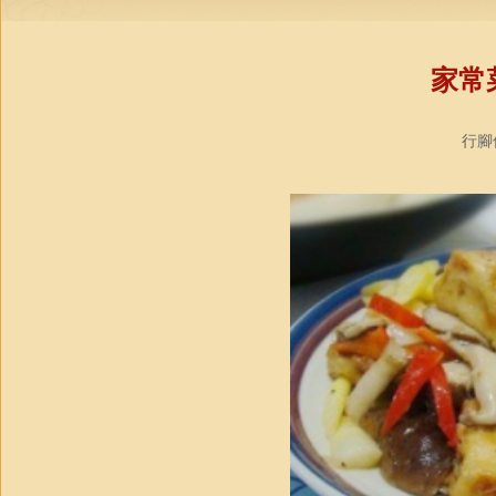
家常
行腳僧