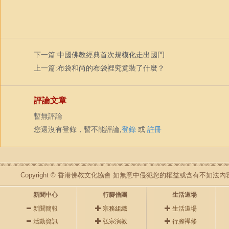
下一篇:
中國佛教經典首次規模化走出國門
上一篇:
布袋和尚的布袋裡究竟裝了什麼？
評論文章
暫無評論
您還沒有登錄，暫不能評論,
登錄
或
註冊
Copyright © 香港佛教文化協會 如無意中侵犯您的權益或含有不如
新聞中心
行腳僧團
生活道場
新聞簡報
宗務組織
生活道場
活動資訊
弘宗演教
行腳禪修