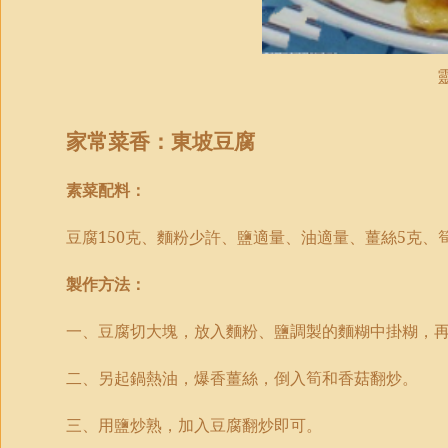
家常菜香：
東坡豆腐
素菜
配料：
豆腐
150
克、麵粉少許、鹽適量、油適量、薑絲
5
克、
製作方法：
一
、豆腐切大塊，放入麵粉、鹽調製的麵糊中掛糊，
二
、另起鍋熱油，爆香薑絲，倒入筍和香菇翻炒。
三
、用鹽炒熟，加入豆腐翻炒即可。