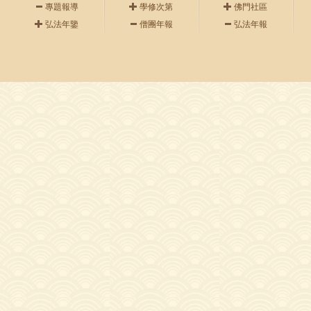
專題報導
學修次第
佛門社區
弘法年鑒
僧團年報
弘法年報