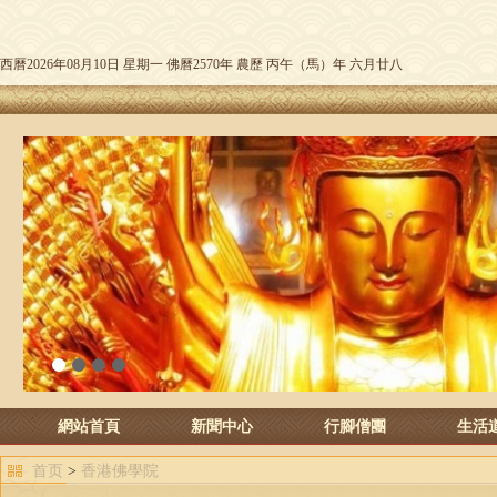
西曆2026年08月10日 星期一 佛曆2570年 農歷 丙午（馬）年 六月廿八
1
2
3
4
網站首頁
新聞中心
行腳僧團
生活
首页
>
香港佛學院