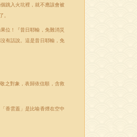
倆個跳入火坑裡，就不應該會被
了。
的果位！『昔日耶輸，免難消災
都沒有話說。這是昔日耶輸，免
禮敬之對象，表歸依信順，含救
。「香雲蓋」是比喻香煙在空中