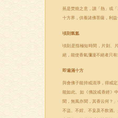
爇是焚燒之意，讀「熱」或「
十方界，供養諸佛菩薩，利益
頃刻氤氳
頃刻是指極短時間，片刻、
絕，能使香氣瀰漫不絕者只有
即遍滿十方
與會佛子能持戒清淨，得戒定
能如此。如《佛說戒香經》
聞，無風亦聞，其香云何？」
不盜、不婬、不妄及不飲酒。