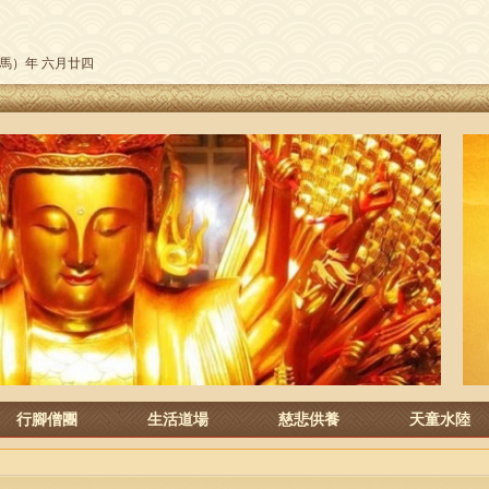
午（馬）年 六月廿四
行腳僧團
生活道場
慈悲供養
天童水陸