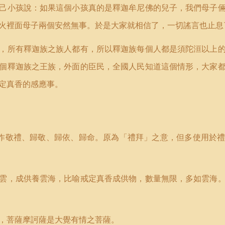
己小孩說：如果這個小孩真的是釋迦牟尼佛的兒子，我們母子
火裡面母子兩個安然無事。於是大家就相信了，一切謠言也止息
，所有釋迦族之族人都有，所以釋迦族每個人都是須陀洹以上
個釋迦族之王族，外面的臣民，全國人民知道這個情形，大家
定真香的感應事。
作敬禮、歸敬、歸依、歸命。原為「禮拜」之意，但多使用於
雲，成供養雲海，比喻戒定真香成供物，數量無限，多如雲海
，菩薩摩訶薩是大覺有情之菩薩。