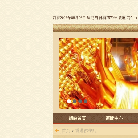
西曆2026年08月06日 星期四 佛曆2570年 農歷 丙
1
2
3
4
網站首頁
新聞中心
首页
>
香港佛學院