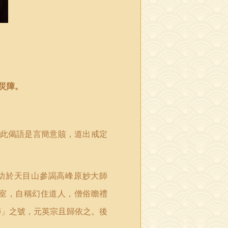
災障。
此偈語是言簡意賅，道出戒定
幼於天目山參謁高峰原妙大師
室，自稱幻住道人，僧俗瞻禮
師」之號，元英宗且歸依之。後