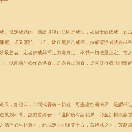
十一。
戒、修定成就的，佛出世說正法即是戒法，如居士皈依戒、五
彌尼、式叉摩那、比丘、比丘尼具足戒等。持戒清淨者就有戒
妙最勝者。定者依戒與禪定力得真定，不黏一切法是正定。古
心，以此清淨心作為供香，是為真正的香，是真修行者才能發
邊天，如經云，唯聞戒香徧一切處，可盡虛空遍法界，是謂戒
逆風則不聞。故戒香經云：「世間所有諸花果，乃至沉檀龍麝
之清淨心生起真香，此戒定香能遠聞十方，蓋持戒之香，芳馨