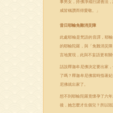
事男女，持佛淨戒行諸善法，
咸皆稱讚而得愛敬。」
昔日耶輸免難消災障
此處耶輸是梵語的音譯，耶輸
的耶輸陀羅，與「免難消災障
言地實現，此與不妄語更有關
話說釋迦牟尼佛決定要出家，
了嗎？釋迦牟尼佛當時指著妃
尼佛就出家了。
想不到耶輸陀羅竟懷孕了六年
後，她怎麼才生個兒？所以毀