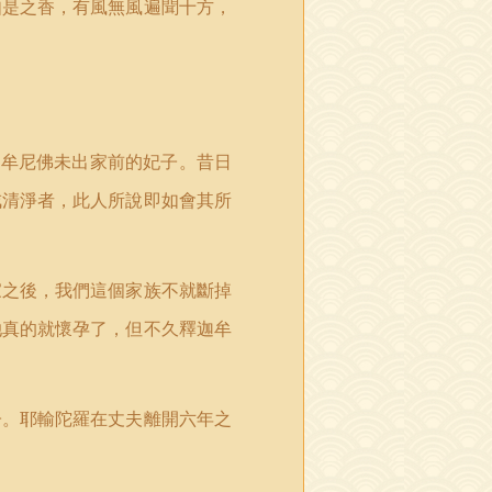
如是之香，有風無風遍聞十方，
迦牟尼佛未出家前的妃子。昔日
戒清淨者，此人所說即如會其所
家之後，我們這個家族不就斷掉
她真的就懷孕了，但不久釋迦牟
子。耶輸陀羅在丈夫離開六年之