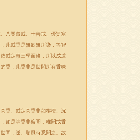
戒、八關齋戒、十善戒、優婆塞
香，此戒香是無欲無所染，等智
人依戒定慧三學而修，所以成道
起的香，此香非是世間所有香味
定真香。戒定真香非如栴檀、沉
香，如是等香非徧聞，唯聞戒香
徧世間，逆、順風時悉聞之。故