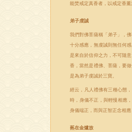
能焚戒定真香者，以戒定香薰
弟子虔誠
我們對佛菩薩稱「弟子」，佛
十分感應，無虔誠則無任何感
是來自於信仰之力，不可隨意
香，當然是禮佛、菩薩，要做
是為弟子虔誠於三寶。
經云，凡人禮佛有三種心態，
時，身儀不正，與輕慢相應
身儀端正，而與正智正念相應
爇在金爐放