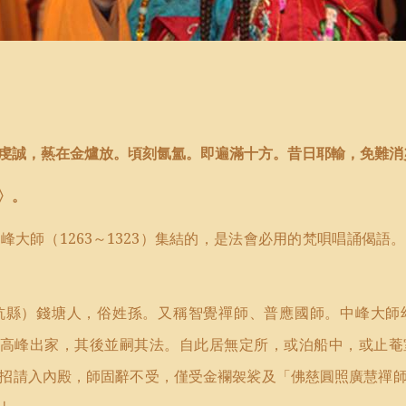
虔誠，爇在金爐放。頃刻氤氳。即遍滿十方。昔日耶輸，免難消
〉。
中峰大師（
1263
～
1323
）集結的，是法會必用的梵唄唱誦偈語。
杭縣）錢塘人，俗姓孫。又稱智覺禪師、普應國師。中峰大師
高峰出家，其後並嗣其法。自此居無定所，或泊船中，或止菴
招請入內殿，師固辭不受，僅受金襴袈裟及「佛慈圓照廣慧禪