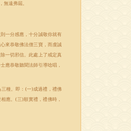
，無遠弗屆。
敬則一分感應，十分誠敬你就有
誠心來恭敬佛法僧三寶，而虔誠
破除一切邪信。此處上了戒定真
居士應恭敬聽聞法師引導唸唱，
為三種。即：
(
一
)
成過禮，禮佛
覺相應。
(
三
)
順實禮，禮佛時，