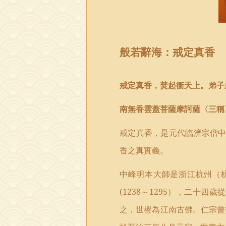
般若辭海：
戒定真香
戒定真香，焚起衝天上。弟子
南無香雲蓋菩薩摩訶薩〈三稱
戒定真香，是元代臨濟宗僧
香之真實義。
中峰明本大師是浙江杭州（
(1238
～
1295
），二十四歲從
之，世譽為江南古佛。仁宗曾