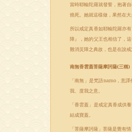
當時耶輸陀羅就發誓，抱著自
燒死。她就這樣做，果然在大
所以戒定真香如耶輸陀羅亦有
障』，她的父王也相信了，這
難消災障之典故，也是在說戒
南無香雲蓋菩薩摩訶薩
(
三稱
)
「南無」是梵語
namo
，意譯
我、度我之意。
「香雲蓋」是戒定真香成供養
結成寶蓋。
「菩薩摩訶薩」菩薩是覺有情