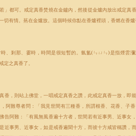
若」都可。戒定真香焚燒在金鑪內，然後從金爐內放出戒定真
一切有情。爇在金爐放。這個時候你點在香爐裡頭，香燃在香爐
片時、剎那、霎時，時間是很短暫的。氤氳
(
ㄣㄩㄣ
)
是指煙雲瀰
戒定之真香了。
真香，則站上佛堂，一唱戒定真香之讚，此戒定真香一放，即
中，阿難尊者問：「我見世間有三種香，所謂根香、花香、子香
佛告阿難：「有風無風香遍十方者，世間若有近事男、近事女
是近事男、近事女，如是戒香遍聞十方，而彼十方咸皆稱讚，