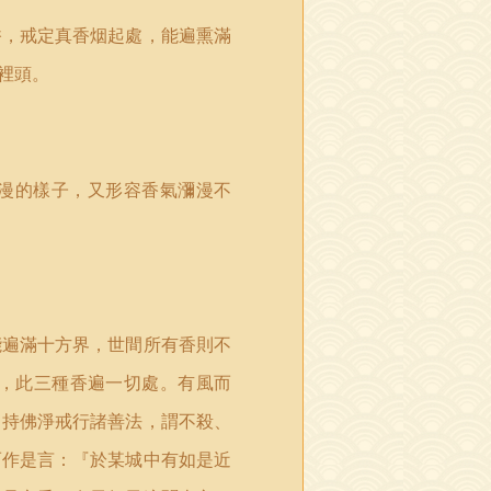
香，戒定真香烟起處，能遍熏滿
裡頭。
漫的樣子，又形容香氣瀰漫不
能遍滿十方界，世間所有香則不
，此三種香遍一切處。有風而
，持佛淨戒行諸善法，謂不殺、
而作是言：『於某城中有如是近