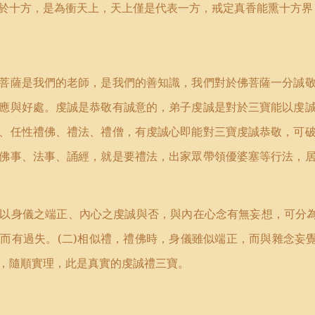
於十方，是為衝天上，天上僅是代表一方，戒定真香能熏十方界
菩薩是我們的老師，是我們的善知識，我們對於佛菩薩一分誠
應與好處。虔誠是恭敬有誠意的，弟子虔誠是對於三寶能以虔
、任性禮佛、禮法、禮僧，有虔誠心即能對三寶虔誠恭敬，可
佛事、法事、誦經，就是要禮法，出家眾帶領優婆塞等行法，
以身儀之端正、內心之虔誠與否，與內在心念有無妄想，可分
，而有過失。
(
二
)
相似禮，禮佛時，身儀雖似端正，而與雜念妄
，隨順實理，此是真實的虔誠禮三寶。