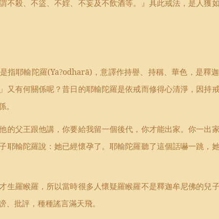
謂不殺、不盜、不婬、不妄及不飲酒等。』具此戒法，是人獲
是指耶輸陀羅
(Ya
odhar
ā
)
，意譯作持譽、持稱、華色，是釋
?
」又有何關係呢？昔日的耶輸陀羅是依戒而修得心清淨，因持
係。
他的父王跟他講，你要給我留一個後代，你才能出家。你一出
子耶輸陀羅說：她已經懷孕了。耶輸陀羅聽了這個話嚇一跳，
才生羅睺羅，所以當時很多人懷疑羅睺羅不是釋迦牟尼佛的兒
謗、批評，種種謠言滿天飛。