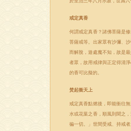
於至治三年八月示寂，世壽六
戒定真香
何謂戒定真香？諸佛菩薩是修
菩薩戒等。出家眾有沙彌、沙
而解脫，遊處魔不知，故是最
者眾，故用戒律與正定得清淨
的香可比擬的。
焚起衝天上
戒定真香點燃後，即能衝往無
水或花葉之香，順風則聞之，
徧一切。」世間受戒、持戒者