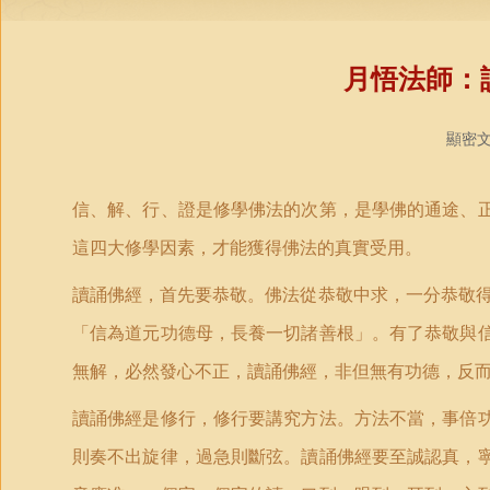
月悟法師：
顯密文庫
信、解、行、證是修學佛法的次第，是學佛的通途、
這四大修學因素，才能獲得佛法的真實受用。
讀誦佛經，首先要恭敬。佛法從恭敬中求，一分恭敬
「信為道元功德母，長養一切諸善根」。有了恭敬與
無解，必然發心不正，讀誦佛經，非但無有功德，反
讀誦佛經是修行，修行要講究方法。方法不當，事倍
則奏不出旋律，過急則斷弦。讀誦佛經要至誠認真，