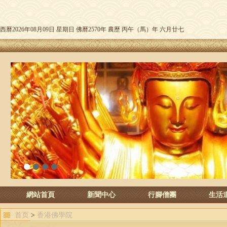
西曆2026年08月09日 星期日 佛曆2570年 農歷 丙午（馬）年 六月廿七
1
2
3
4
網站首頁
新聞中心
行腳僧團
生活
首页
>
香港佛學院