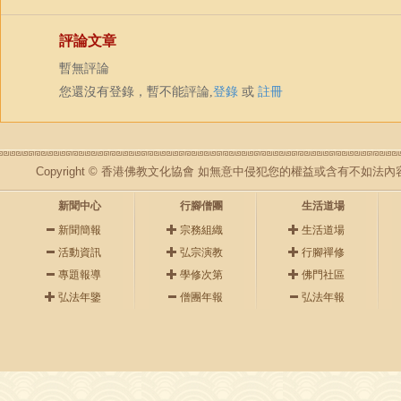
評論文章
暫無評論
您還沒有登錄，暫不能評論,
登錄
或
註冊
Copyright © 香港佛教文化協會 如無意中侵犯您的權益或含有不如
新聞中心
行腳僧團
生活道場
新聞簡報
宗務組織
生活道場
活動資訊
弘宗演教
行腳禪修
專題報導
學修次第
佛門社區
弘法年鑒
僧團年報
弘法年報