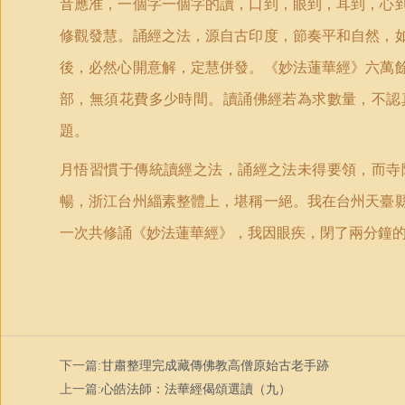
音應准，一個字一個字的讀，口到，眼到，耳到，心
修觀發慧。誦經之法，源自古印度，節奏平和自然，
後，必然心開意解，定慧併發。《妙法蓮華經》六萬
部，無須花費多少時間。讀誦佛經若為求數量，不認
題。
月悟習慣于傳統讀經之法，誦經之法未得要領，而寺
暢，浙江台州緇素整體上，堪稱一絕。我在台州天臺
一次共修誦《妙法蓮華經》，我因眼疾，閉了兩分鐘
下一篇:
甘肅整理完成藏傳佛教高僧原始古老手跡
上一篇:
心皓法師：法華經偈頌選讀（九）