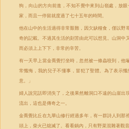
狗，向山的方向前進，不知不覺中來到山嶺處，放眼
家，而且一停留就度過了七十五年的時間。
他在山中的生活過得非常艱難，因欠缺糧食，僅以野
奇的記載。不過其生活的刻苦由此可以想見。山洞中
而必須上上下下，非常的辛苦。
有一天早上當金喬覺打坐時，忽然被一條蟲咬到，他
常懺悔，我的兒子不懂事，冒犯了聖體。為了表示懺
意。」
婦人說完話即消失了，之後果然離洞口不遠的山崖出
流出，這也是傳奇之一。
金喬覺比丘在九華山修行經過多年，有一群詩人到那
頭上，柴火已熄滅了。看看鍋內，只有野菜混雜著觀