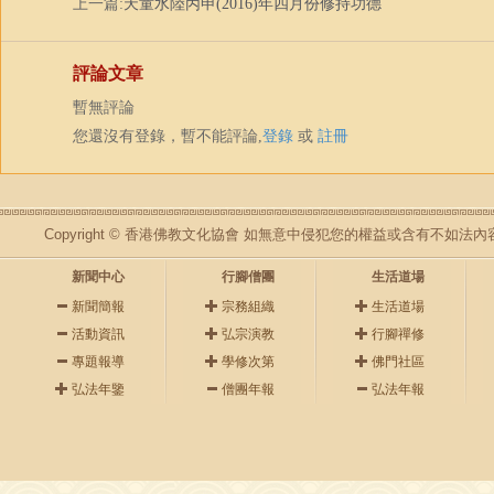
上一篇:
天童水陸丙申(2016)年四月份修持功德
評論文章
暫無評論
您還沒有登錄，暫不能評論,
登錄
或
註冊
Copyright © 香港佛教文化協會 如無意中侵犯您的權益或含有不如
新聞中心
行腳僧團
生活道場
新聞簡報
宗務組織
生活道場
活動資訊
弘宗演教
行腳禪修
專題報導
學修次第
佛門社區
弘法年鑒
僧團年報
弘法年報