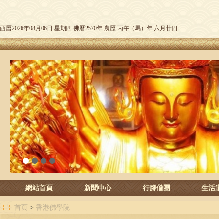
西曆2026年08月06日 星期四 佛曆2570年 農歷 丙午（馬）年 六月廿四
1
2
3
4
網站首頁
新聞中心
行腳僧團
生活
首页
>
香港佛學院