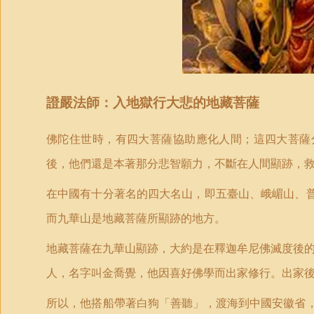
證嚴法師：入地獄行大悲的地藏菩薩
佛陀住世時，有四大菩薩協助應化人間；這四大菩薩
後，他們還是本著那分悲智願力，不斷在人間顯跡，
在中國有十分著名的四大名山，即五臺山、峨嵋山、
而九華山是地藏菩薩所顯跡的地方。
地藏菩薩在九華山顯跡，大約是在釋迦牟尼佛滅度後的
人，名字叫金喬覺，他因喜好佛學而出家修行。出家
所以，他搭船帶著白狗「善聽」，渡海到中國安徽省