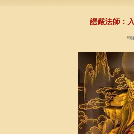
證嚴法師：
印隆