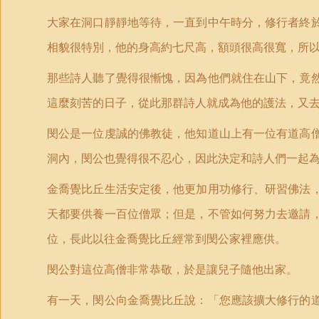
大家在洞口靜靜地等待，一直到中午時分，修行者終
相貌很特別，他的身高約七尺高，額頭很高很寬，所
那些詩人聽了覺得很慚愧，因為他們就住在山下，竟
這麼刻苦的日子，從此那群詩人就成為他的護法，又去
閔公是一位虔誠的佛教徒，他知道山上有一位有道高
洞內，閔公也覺得很不忍心，因此決定和詩人們一起
金喬覺比丘生活安定後，他更加用功修行、研習佛法
天都要供養一百位僧眾；但是，不管如何努力去邀請
位，長此以往金喬覺比丘經常到閔公家裡應供。
閔公對這位高僧非常恭敬，於是讓兒子隨他出家。
有一天，閔公向金喬覺比丘說：「您應該擴大修行的