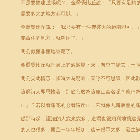
不是要擴建道場呢？」金喬覺比丘說：「只要有足夠
需要多大的地方都可以。」
金喬覺比丘說：「我只要有一件袈裟大的範圍即可。
能蓋住的地方，就夠用了。」
閔公似懂非懂地答應了。
金喬覺比丘就把身上的袈裟脫下來，向空中揚去，一
閔公見此情形，頓時大為驚奇，直呼不可思議，因此
這群詩人即思惟著：到底怎麼為這座山命名呢？應稱
山」？若以看蓮花的心看這座山，它就像九瓣層疊的
從那時起，護法的人愈來愈多，道場也很順利地擴建
的人也很多，而且一年年增加，後來僧眾太多，發生