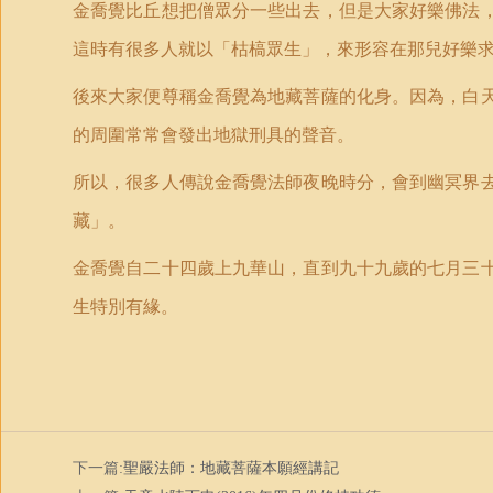
金喬覺比丘想把僧眾分一些出去，但是大家好樂佛法
這時有很多人就以「枯槁眾生」，來形容在那兒好樂
後來大家便尊稱金喬覺為地藏菩薩的化身。因為，白
的周圍常常會發出地獄刑具的聲音。
所以，很多人傳說金喬覺法師夜晚時分，會到幽冥界
藏」。
金喬覺自二十四歲上九華山，直到九十九歲的七月三
生特別有緣。
下一篇:
聖嚴法師：地藏菩薩本願經講記