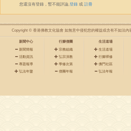
您還沒有登錄，暫不能評論,
登錄
或
註冊
Copyright © 香港佛教文化協會 如無意中侵犯您的權益或含有不如
新聞中心
行腳僧團
生活道場
新聞簡報
宗務組織
生活道場
活動資訊
弘宗演教
行腳禪修
專題報導
學修次第
佛門社區
弘法年鑒
僧團年報
弘法年報