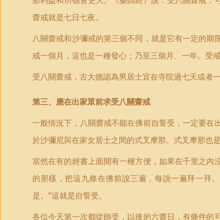
那利益和功德會更大。《藥師經》說：受八關齋戒，
齋戒就是七日七夜。
八關齋戒和沙彌戒的第三個不同，就是它有一定的期
戒一個月，這也是一種發心；乃至三個月、一年。受
受八關齋戒，古大德認為男居士宜在寺院過七天或者
第三、應在出家眾前求受八關齋戒
一般情況下，八關齋戒不能在佛前自誓受，一定要在
於沙彌尼與在家女居士之間的式叉摩那。式叉摩那也
當然在有的經書上面開有一種方便，如果在千里之內
的那樣，把這九條在佛前說三遍，每說一遍拜一拜。
是。”這就是自誓受。
各位今天第一次都從師受，以後的六齋日，有條件的