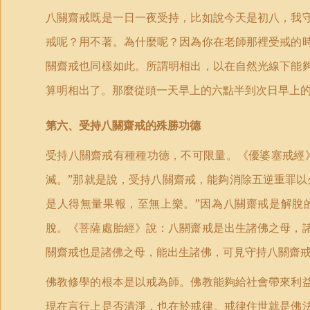
八關齋戒既是一日一夜受持，比如說今天是初八，我
戒呢？用不著。為什麼呢？因為你在老師那裡受戒的
關齋戒也同樣如此。所謂明相出，以在自然光線下能
算明相出了。那麼從頭一天早上的六點半到次日早上
第六、受持八關齋戒的殊勝功德
受持八關齋戒有種種功德，不可限量。《優婆塞戒經
滅。”那就是說，受持八關齋戒，能夠消除五逆重罪以
是人得無量果報，至無上樂。”因為八關齋戒是解脫
脫。《菩薩處胎經》說：八關齋戒是出生諸佛之母，
關齋戒也是諸佛之母，能出生諸佛，可見守持八關齋
佛教修學的根本是以戒為師。佛教能夠給社會帶來利
現在言行上是否清淨，也在於戒律。戒律住世就是佛