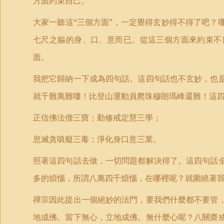
方面約束自己。
大家一聽這“三個方面”，一定覺得玄妙得不得了吧？
七尺之軀的身、口、意而已。從這三個方面來約束不
面。
我把它歸納一下成為四句話。這四句話也不玄妙，也
就千難萬難嘍！比登山運動員爬珠穆朗瑪峰還難！這
正信佛法僧三寶；勤修戒定慧三學；
息滅貪嗔癡三毒；淨化身口意三業。
照著這四句話去做，一切問題都解決得了。這四句話
多的煩惱，所謂八萬四千煩惱，在哪裡呢？就圍繞著
禪宗因此提出一個絕妙的法門，要我們什麼都不要管
地成佛。當下無心，立地成佛。無什麼心呢？八關齋