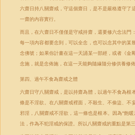
六齋日持八關齋戒，守這個齋日，是不是嚴格遵守了
一齋的內容實行。
而且，在六齋日不僅僅是守戒持齋，還要修六念法門
每一項內容都要念到，可以全念，也可以念其中的某
念佛號；如果你計畫在這一天誦某一部經，或者《金
念施，就是念佈施，在這一天能夠隨緣隨分修供養修
第四、過午不食為齋戒之體
六齋日守八關齋戒，是以持齋為體，以過午不食為根
條是不淫欲。在八關齋戒裡面，不殺生、不偷盜、不
邪淫，八關齋戒不淫欲，這一條也是根本。因為“飽暖
法，作為不犯淫戒的保證。所以八關齋戒的重點是第