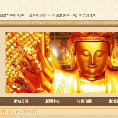
西曆2026年08月08日 星期六 佛曆2570年 農歷 丙午（馬）年 六月廿六
1
2
3
4
網站首頁
新聞中心
行腳僧團
生活
首页
>
香港佛學院