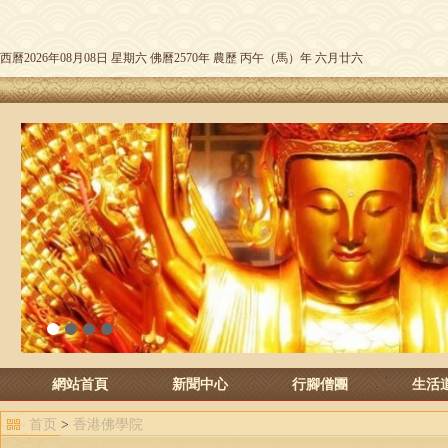
西曆2026年08月08日 星期六 佛曆2570年 農歷 丙午（馬）年 六月廿六
1
2
3
4
網站首頁
新聞中心
行腳僧團
生活
首页
>
香港佛學院