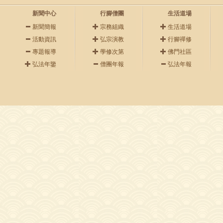
新聞中心
行腳僧團
生活道場
新聞簡報
宗務組織
生活道場
活動資訊
弘宗演教
行腳禪修
專題報導
學修次第
佛門社區
弘法年鑒
僧團年報
弘法年報