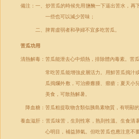
備注
：
一
、炒苦瓜的時候先用鹽醃一下逼出苦水，再
一些也可以減少苦味；
二
、脾胃虛弱者和孕婦不宜多吃苦瓜。
苦瓜
功用
清熱解毒：苦瓜能泄去心中煩熱，排除體內毒素。苦
常吃苦瓜能增強皮層活力。用鮮苦瓜搗汁
瓜搗爛外敷，可治療癰腫、癤瘡；夏天小
美食，可散熱解暑。
降血糖：苦瓜粗提取物含類似胰島素物質，有明顯的
養血滋肝：苦瓜味苦，生則性寒，熟則性溫。生食清
心明目，補益肺氣。但吃苦瓜也應注意不