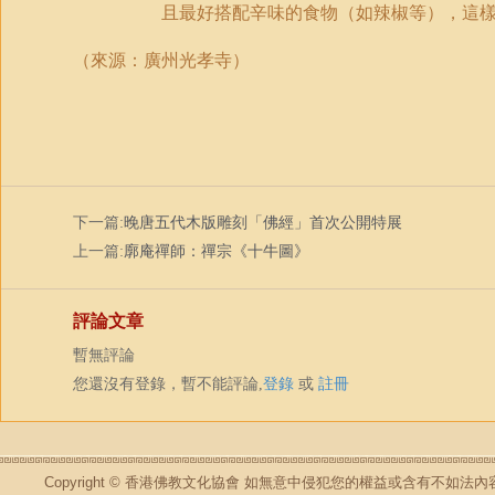
且最好搭配辛味的食物（如辣椒等），這
（來源：廣州光孝寺）
下一篇:
晚唐五代木版雕刻「佛經」首次公開特展
上一篇:
廓庵禪師：禪宗《十牛圖》
評論文章
暫無評論
您還沒有登錄，暫不能評論,
登錄
或
註冊
Copyright © 香港佛教文化協會 如無意中侵犯您的權益或含有不如