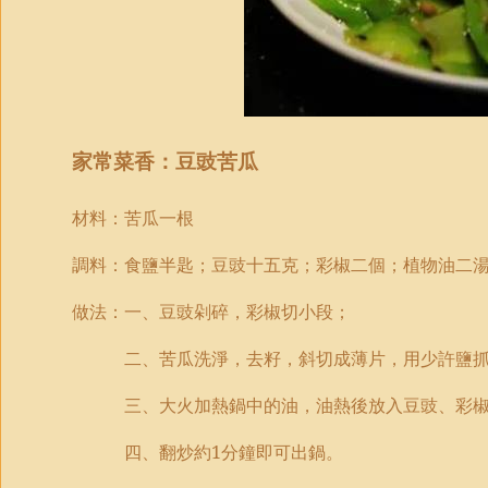
家常菜香：豆豉苦瓜
材料：苦瓜
一
根
調料：食鹽半匙；豆豉
十五
克；彩椒
二
個；植物油
二
做法：
一
、豆豉剁碎，彩椒切小段；
二
、苦瓜洗淨，去籽，斜切成薄片，用少許鹽
三
、大火加熱鍋中的油，油熱後放入豆豉、彩
四
、翻炒約
1
分鐘即可出鍋。