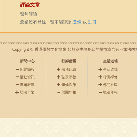
評論文章
暫無評論
您還沒有登錄，暫不能評論,
登錄
或
註冊
Copyright © 香港佛教文化協會 如無意中侵犯您的權益或含有不如
新聞中心
行腳僧團
生活道場
新聞簡報
宗務組織
生活道場
活動資訊
弘宗演教
行腳禪修
專題報導
學修次第
佛門社區
弘法年鑒
僧團年報
弘法年報