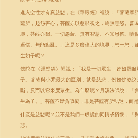
進入空性才有真慈悲，在《華嚴經》裡說：「菩薩摩
薩所，起怨害心，菩薩亦以慈眼視之，終無恚怒。普
壞，菩薩亦爾。一切愚蒙、無有智慧、不知恩德、嗔
逼惱、無能動亂。
」
這是多麼偉大的境界，想一想，
生如子呢？
佛陀在《涅槃經》裡說：「我愛一切眾生，皆如羅睺
子。菩薩與小乘最大的區別，就是慈悲，例如佛教說
斷，反而以它來度眾生。為什麼呢？月溪法師說：「
生為子。
」
菩薩不斷貪嗔癡，非是菩薩有所執迷，而
什麼是慈悲呢？並不是我們一般說的同情或憐憫，
「
悲。