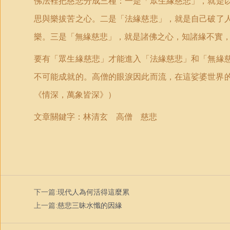
佛法裡把慈悲分成三種：一是
「
眾生緣慈悲
」
，就是
思與樂拔苦之心。二是
「
法緣慈悲
」
，就是自己破了
樂。三是
「
無緣慈悲
」
，就是諸佛之心，知諸緣不實
要有
「
眾生緣慈悲
」
才能進入
「
法緣慈悲
」
和
「
無緣
不可能成就的。高僧的眼淚因此而流，在這娑婆世界
《情深，萬象皆深》）
文章關鍵字：林清玄 高僧 慈悲
下一篇:
現代人為何活得這麼累
上一篇:
慈悲三昧水懺的因緣