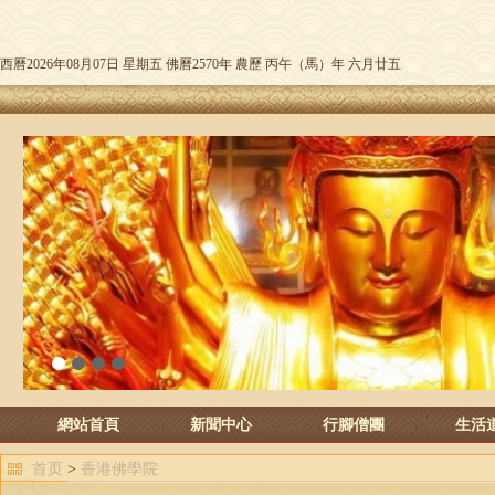
西曆2026年08月07日 星期五 佛曆2570年 農歷 丙午（馬）年 六月廿五
1
2
3
4
網站首頁
新聞中心
行腳僧團
生活
首页
>
香港佛學院