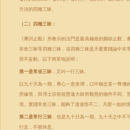
方法的四種三昧。
（
二）
四種三昧：
《摩訶止觀》所教示的法門是最高極致的圓頓止觀，
非坐三昧等四種三昧，這四種三昧是天臺實踐論中非
而不妄動。以下簡單地說明：
第一是
常坐三昧
，又叫一行三昧。
以九十天為一期，專心一意坐禪，口中稱念某一尊佛
所緣境，與淨土宗初祖慧遠大師所觀照的物件不同。
境。實踐常坐三昧，能夠了達迷悟不二、凡聖一如的
第二是
常行三昧
，也是九十日為一期。九十天之中不
行走，不能休息。