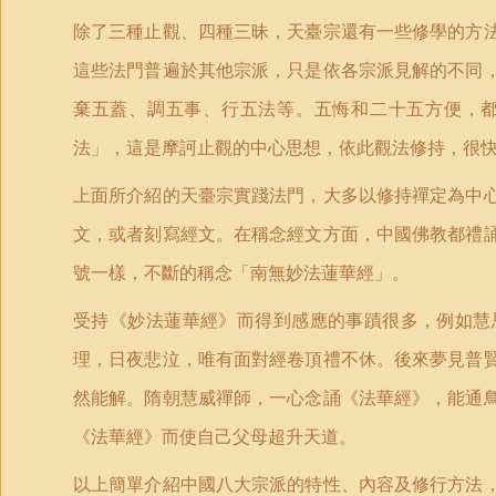
除了三種止觀、四種三昧，天臺宗還有一些修學的方
這些法門普遍於其他宗派，只是依各宗派見解的不同
棄五蓋、調五事、行五法等。五悔和二十五方便，
法」，這是摩訶止觀的中心思想，依此觀法修持，很
上面所介紹的天臺宗實踐法門，大多以修持禪定為中
文，或者刻寫經文。在稱念經文方面，中國佛教都禮
號一樣，不斷的稱念「南無妙法蓮華經」。
受持《妙法蓮華經》而得到感應的事蹟很多，例如慧
理，日夜悲泣，唯有面對經卷頂禮不休。後來夢見普
然能解。隋朝慧威禪師，一心念誦《法華經》，能通
《法華經》而使自己父母超升天道。
以上簡單介紹中國八大宗派的特性、內容及修行方法