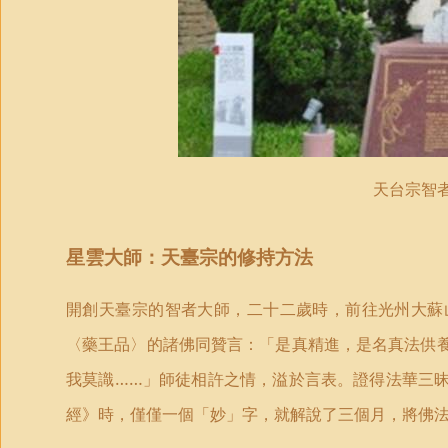
天台宗智
星雲大師：
天臺宗的修持方法
開創天臺宗的智者大師，二十二歲時，前往光州大蘇
〈藥王品〉的諸佛同贊言：「是真精進，是名真法供
我莫識……」師徒相許之情，溢於言表。證得法華三
經》時，僅僅一個「妙」字，就解說了三個月，將佛