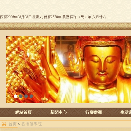
西曆2026年08月08日 星期六 佛曆2570年 農歷 丙午（馬）年 六月廿六
1
2
3
4
網站首頁
新聞中心
行腳僧團
生活
首页
>
香港佛學院