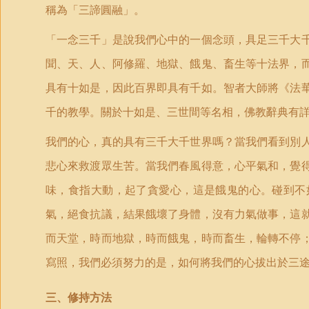
稱為「三諦圓融」。
「一念三千」是說我們心中的一個念頭，具足三千大
聞、天、人、阿修羅、地獄、餓鬼、畜生等十法界，
具有十如是，因此百界即具有千如。智者大師將《法
千的教學。關於十如是、三世間等名相，佛教辭典有
我們的心，真的具有三千大千世界嗎？當我們看到別
悲心來救渡眾生苦。當我們春風得意，心平氣和，覺
味，食指大動，起了貪愛心，這是餓鬼的心。碰到不
氣，絕食抗議，結果餓壞了身體，沒有力氣做事，這
而天堂，時而地獄，時而餓鬼，時而畜生，輪轉不停
寫照，我們必須努力的是，如何將我們的心拔出於三
三
、
修持方法