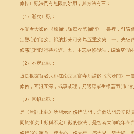
修持止觀法門有無限的妙用，其方法有三：
（
）
漸次止觀：
1
在智者大師的《釋禪波羅蜜次第禪門》一書裡，對這
定觀心的階次。歸納起來可分為五重次第：一、先皈
修慈悲門以行菩薩道。五、不忘更修觀法，破除空假
（
）
不定止觀：
2
這是根據智者大師在南京瓦官寺所講的《六妙門》一
修俗，互淺互深，或事或理，乃適應眾生根器而開出
（
）
圓頓止觀：
3
是《摩訶止觀》所開示的修持法門，這個法門最初以
同於漸次止觀與不定止觀的修法，是智者大師晚年在
修持的次第為：發大心、修大行、感大果、裂大網、