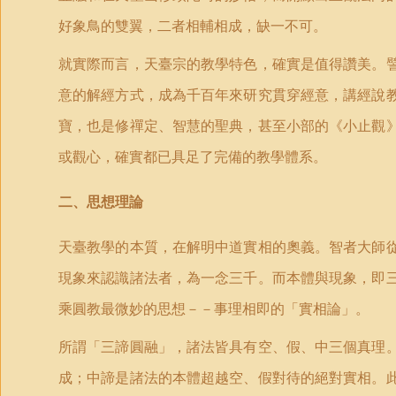
好象鳥的雙翼，二者相輔相成，缺一不可。
就實際而言，天臺宗的教學特色，確實是值得讚美。
意的解經方式，成為千百年來研究貫穿經意，講經說
寶，也是修禪定、智慧的聖典，甚至小部的《小止觀
或觀心，確實都已具足了完備的教學體系。
二
、
思想理論
天臺教學的本質，在解明中道實相的奧義。智者大師
現象來認識諸法者，為一念三千。而本體與現象，即
乘圓教最微妙的思想－－事理相即的「實相論」。
所謂「三諦圓融」，諸法皆具有空、假、中三個真理
成；中諦是諸法的本體超越空、假對待的絕對實相。