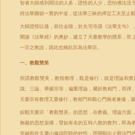
智者大師感到聞法的人多，證悟的人少，恐怕佛法流
持法華圓頓一實的中道，從法華三昧的禪定工夫至止
大師證悟以後，前往金陵，於光宅寺講《法華文句》
闡揚《法華經》的奧妙，建立了天臺教學的體系，世
一宗之教說，因此也稱此宗為法華宗。
一
、
教觀雙美
所謂教觀雙美，教指教理，觀是修行，就是理論和實
識、三論、華嚴宗等，偏重理論，屬於教相門，而禪
天臺宗有教理又重修行，教相門和觀心門兩者兼備，
綜觀天臺宗「教觀雙美」的思想，在教義、理論方面
無礙的思想架構，譬如有名的五時八教的教判，即為
並融和在天臺山修頭陀時的妙悟，而開顯出止觀法門