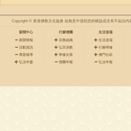
Copyright © 香港佛教文化協會 如無意中侵犯您的權益或含有不如
新聞中心
行腳僧團
生活道場
新聞簡報
宗務組織
生活道場
活動資訊
弘宗演教
行腳禪修
專題報導
學修次第
佛門社區
弘法年鑒
僧團年報
弘法年報