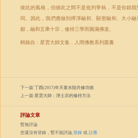
彼此的風格，但彼此之間不是批判爭執，不是你錯我
同。因此，我們應做到禪淨融和、顯密融和、大小融
願，融和五乘十宗，修持三學而圓滿佛道。
輯錄自：
星雲大師文集．
人間
佛教
系列
叢書
下一篇:
丁酉(2017)年天童水陸共修功德
上一篇:
星雲大師：淨土宗的修持方法
評論文章
暫無評論
您還沒有登錄，暫不能評論,
登錄
或
註冊