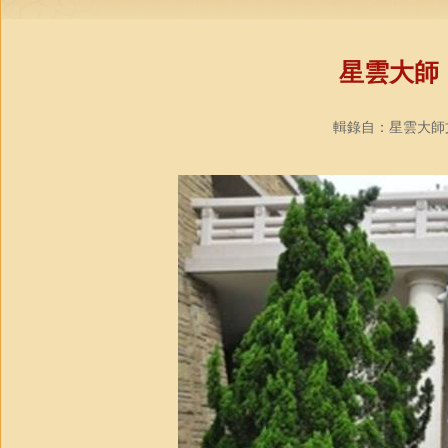
星雲大師
輯錄自：星雲大師文集