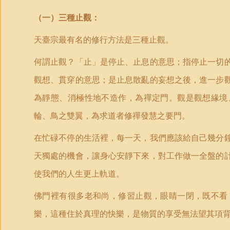
（
一）
三種止觀：
天臺宗最有名的修行方法是三種止觀。
何謂止觀？「止」是停止、止息的意思；指停止一切
觀想、貫穿的意思；是止息散亂的妄想之後，進一步
為靜態、消極性地不造作，為禪定門。觀是觀想緣境
輪、鳥之雙翼，為求道者修禪發慧之要門。
在忙碌不停的生活裡，每一天，我們應該給自己幾分
天獨處的機會，讓身心安靜下來，對工作做一全盤的
使我們的人生更上軌道。
佛門裡有很多老和尚，修習止觀，眼睛一閉，既不看
樂，這種住於真理的快樂，是物質的享受無法望其項