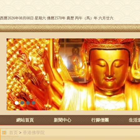
西曆2026年08月08日 星期六 佛曆2570年 農歷 丙午（馬）年 六月廿六
1
2
3
4
網站首頁
新聞中心
行腳僧團
生活
首页
>
香港佛學院