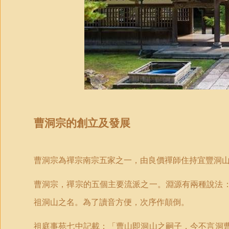
曹洞宗的創立及發展
曹洞宗為禪宗南宗五家之一，由良價禪師住持宜豐洞
曹洞宗，禪宗的五個主要流派之一。淵源有兩種說法
祖洞山之名。為了讀音方便，次序作顛倒。
祖庭事苑七中記載：
「
曹山即洞山之嗣子，今不言洞