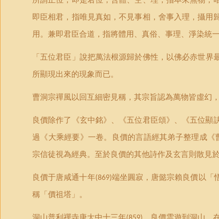
即臣相君，指唯見真如，不見事相，舍事入理，攝用
用。兼即君臣合道，指將體用、真俗、事理、淨染統
「
五位君臣
」
說把萬法根源歸於佛性，以佛必赤世界
所顯現出來的現象而已。
曹洞宗禪風以回互細密見稱，其宗旨認為萬物皆虛幻
良價除作了《玄中銘》、《五位君臣頌》、《五位顯
過《大乘經要》一卷。良價的言語經其弟子整理成《
宗信徒視為經典。至於良價的其他詩作及玄言則散見
良價于唐
咸
通十年
端坐圓寂，唐懿宗賴良價以
「
(869)
稱
「
價祖塔
」
。
洞山普利禪寺唐大中十三年
，良價雲遊到洞山，
(859)