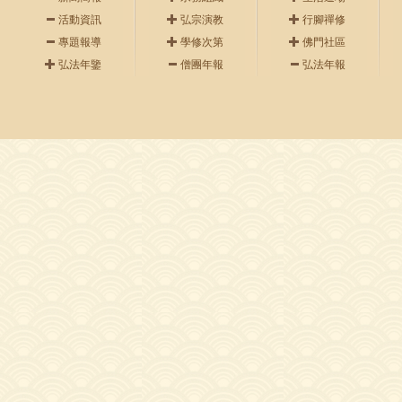
活動資訊
弘宗演教
行腳禪修
專題報導
學修次第
佛門社區
弘法年鑒
僧團年報
弘法年報