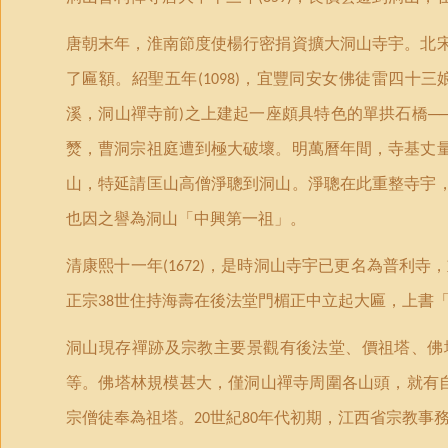
唐朝末年，淮南節度使楊行密捐資擴大洞山寺宇。北
了匾額。紹聖五年
，宜豐同安女佛徒雷四十三
(1098)
溪，洞山禪寺前
之上建起一座頗具特色的單拱石橋─
)
燹，曹洞宗祖庭遭到極大破壞。明萬曆年間，寺基丈
山，特延請匡山高僧淨聰到洞山。淨聰在此重整寺宇
也因之譽為洞山
「
中興第一祖
」
。
清康熙十一年
，是時洞山寺宇已更名為普利寺，
(1672)
正宗
世住持海壽在後法堂門楣正中立起大匾，上書
38
洞山現存禪跡及宗教主要景觀有後法堂、價祖塔、佛
等。佛塔林規模甚大，僅洞山禪寺周圍各山頭，就有
宗僧徒奉為祖塔。
世紀
年代初期，江西省宗教事
20
80