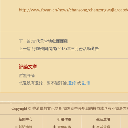
http://www.foyan.cn/news/chanzong/chanzongwujia/caod
下一篇:
古代天堂地獄面面觀
上一篇:
行腳僧團戊戌(2018)年三月份活動通告
評論文章
暫無評論
您還沒有登錄，暫不能評論,
登錄
或
註冊
Copyright © 香港佛教文化協會 如無意中侵犯您的權益或含有不如
新聞中心
行腳僧團
生活道場
新聞簡報
宗務組織
生活道場