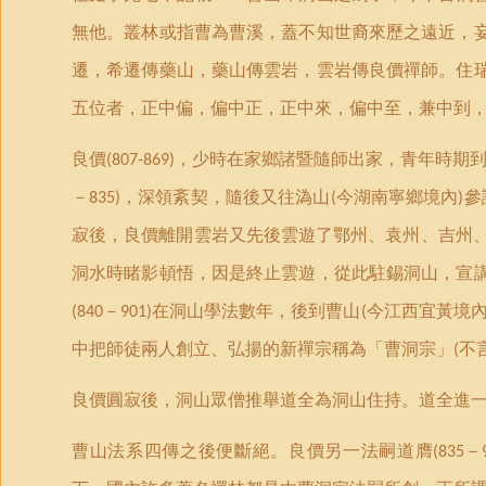
無他。叢林或指曹為曹溪，蓋不知世裔來歷之遠近，
遷，希遷傳藥山，藥山傳雲岩，雲岩傳良價禪師。住
五位者，正中偏，偏中正，正中來，偏中至，兼中到
良價
，少時在家鄉諸暨隨師出家，青年時期
(807-869)
－
，深領紊契，隨後又往溈山
今湖南寧鄉境內
參
835)
(
)
寂後，良價離開雲岩又先後雲遊了鄂州、袁州、吉州
洞水時睹影頓悟，因是終止雲遊，從此駐錫洞山，宣
－
在洞山學法數年，後到曹山
今江西宜黃境
(840
901)
(
中把師徒兩人創立、弘揚的新禪宗稱為
「
曹洞宗
」
不
(
良價圓寂後，洞山眾僧推舉道全為洞山住持。道全進
曹山法系四傳之後便斷絕。良價另一法嗣道膺
－
(835