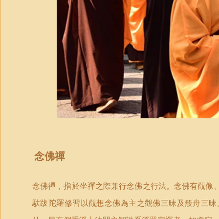
念佛禪
念佛禪，指於坐禪之際兼行念佛之行法。念佛有觀像
馱跋陀羅修習以觀想念佛為主之觀佛三昧及般舟三昧