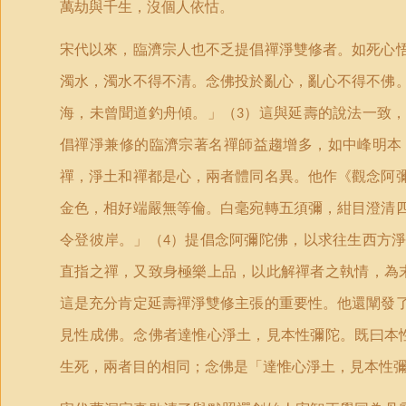
萬劫與千生，沒個人依怙。
宋代以來，臨濟宗人也不乏提倡禪淨雙修者。如死心
濁水，濁水不得不清。念佛投於亂心，亂心不得不佛
海，未曾聞道釣舟傾。
」
（
）這與延壽的說法一致
3
倡禪淨兼修的臨濟宗著名禪師益趨增多，如中峰明本
禪，淨土和禪都是心，兩者體同名異。他作《觀念阿
金色，相好端嚴無等倫。白毫宛轉五須彌，紺目澄清
令登彼岸。
」
（
）提倡念阿彌陀佛，以求往生西方
4
直指之禪，又致身極樂上品，以此解禪者之執情，為
這是充分肯定延壽禪淨雙修主張的重要性。他還闡發
見性成佛。念佛者達惟心淨土，見本性彌陀。既曰本
生死，兩者目的相同；念佛是
「
達惟心淨土，見本性