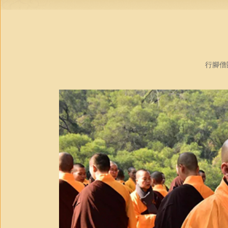
行腳僧團教