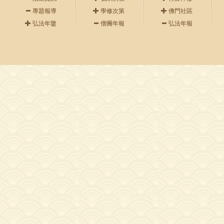
專題報導
學修次第
佛門社區
弘法年鑒
僧團年報
弘法年報