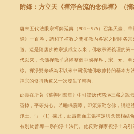
附錄：方立天《禪淨合流的念佛禪》（摘
唐末五代法眼宗禪師延壽（
～
）召集天臺、華
904
975
錄》一百卷，調和了禪教之間和教內各家之間即各宗
道。這是隋唐佛教宗派成立以來，佛教宗派義理的第
代以來，念佛禪幾乎席捲整個中國禪界，宋、元、明
線。禪淨雙修成為宋以來中國漢地佛教修持的基本方
禪宗的修持軌道又一次發生了轉向。
延壽在所著《萬善同歸集》中引證唐代慈湣三藏之說云
昏掉，平等持心。若睡眠覆障，即須策勤念佛，誦經
淨土。’
」
（
）據此，延壽進而主張禪定與念佛相結
1
有別於善導一系的淨土法門。他反對禪家視淨土為引