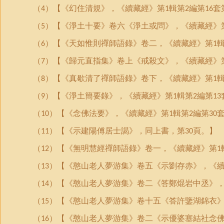
（
）【《幻住清規》，《續藏經》第
輯第
編第
套
4
1
2
16
（
）【《淨土十要》卷六《淨土或問》，《續藏經》
5
（
）【《天如惟則禪師語錄》卷二，《續藏經》第
6
1
（
）【《歸元直指集》卷上《戒殺文》，《續藏經》
7
（
）【《真歇清了禪師語錄》卷下，《續藏經》第
8
1
（
）【《淨土簡要錄》，《續藏經》第
輯第
編第
9
1
2
13
（
）【《念佛法要》，《續藏經》第
輯第
編第
10
1
2
30
（
）【《示建陽傅居士謁》，同上書，第
頁。】
11
30
（
）【《無明慧經禪師語錄》卷一，《續藏經》第
12
1
（
）【《憨山老人夢游集》卷五《示劉存赤》，《
13
（
）【《憨山老人夢游集》卷二《答鄭焜岩中丞》
14
（
）【《憨山老人夢游集》卷十五《答許鑒湖錦衣
15
（
）【《憨山老人夢游集》卷二《示優婆塞結社念
16