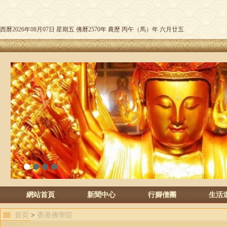
西曆2026年08月07日 星期五 佛曆2570年 農歷 丙午（馬）年 六月廿五
1
2
3
4
網站首頁
新聞中心
行腳僧團
生活
首页
>
香港佛學院