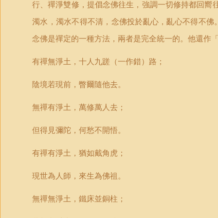
行、禪淨雙修，提倡念佛往生，強調一切修持都回嚮
濁水，濁水不得不清，念佛投於亂心，亂心不得不佛
念佛是禪定的一種方法，兩者是完全統一的。他還作
有禪無淨土，十人九蹉（一作錯）路；
陰境若現前，瞥爾隨他去。
無禪有淨土，萬修萬人去；
但得見彌陀，何愁不開悟。
有禪有淨土，猶如戴角虎；
現世為人師，來生為佛祖。
無禪無淨土，鐵床並銅柱；