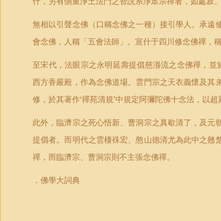
什，另有側重淨土法門之智詵系淨眾宗禪者，如處寂
無相以引聲念佛（口稱念佛之一種）接引學人。承遠
會念佛，人稱
「
五會法師
」
。宣什于四川修念佛禪，
至宋代，法眼宗之永明延壽提倡慈湣流之念佛禪，並
西方香嚴殿，作為念佛道場。雲門宗之天衣義懷及其
修，於其著作‘禪苑清規’中規定阿彌陀佛十念法，以超
此外，臨濟宗之死心悟新、曹洞宗之真歇清了，及元
提倡者。而明代之雲棲袾宏、憨山德清尤為此中之翹
禪，而臨濟宗、曹洞宗則不主張念佛禪。
．佛學大詞典