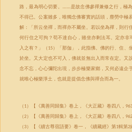
路，最為明心切要。……是故念佛參禪兼修之行，極
不得已。公案雖多，唯獨念佛審實的話頭，塵勞中極
解：「所
云
坐禪，而禪亦不屬坐。若以坐為禪，則行
何行住之可拘？苟不達自心，雖坐亦剩法耳。定亦非可
入之有？」（
）
「
那伽
」
，此指佛。佛的行、住、
15
於坐。又大定也不可入，佛就並無出入而常在定。又
念不忘，心心彌陀出現，步步極樂家鄉，又何必遠企
就唯心極樂淨土，也就是提倡念佛與禪合而為一。
（
）【《萬善同歸集》卷上，《大正藏》卷四八，
1
96
（
）【《萬善同歸集》卷上，《大正藏》卷四八，
2
96
（
）【《續古尊宿語要》卷一，《續藏經》第
輯第
3
1
2