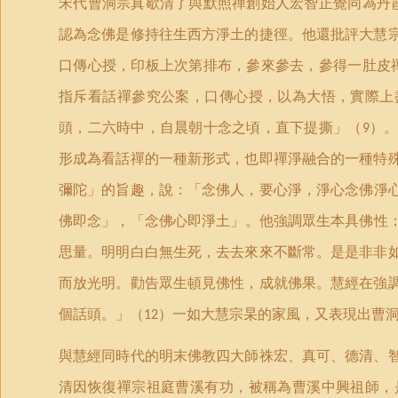
宋代曹洞宗真歇清了與默照禪創始人宏智正覺同為丹
認為念佛是修持往生西方淨土的捷徑。他還批評大慧
口傳心授，印板上次第排布，參來參去，參得一肚皮
指斥看話禪參究公案，口傳心授，以為大悟，實際上
頭，二六時中，自晨朝十念之頃，直下提撕
」
（
）
9
形成為看話禪的一種新形式，也即禪淨融合的一種特
彌陀
」
的旨趣，說：「念佛人，要心淨，淨心念佛淨
佛即念」，
「
念佛心即淨土
」
。他強調眾生本具佛性
思量。明明白白無生死，去去來來不斷常。是是非非
而放光明。勸告眾生頓見佛性，成就佛果。慧經在強
個話頭。」（
）一如大慧宗杲的家風，又表現出曹
12
與慧經同時代的明末佛教四大師祩宏、真可、德清、
清因恢復禪宗祖庭曹溪有功，被稱為曹溪中興祖師，