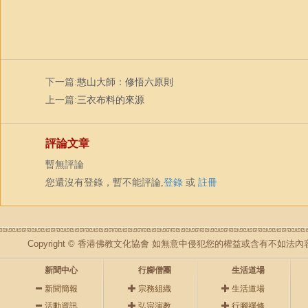
下一篇:
憨山大師：修悟六原則
上一篇:
三衣布料的來源
評論文章
暫無評論
您還沒有登錄，暫不能評論,
登錄
或
註冊
Copyright © 香港佛教文化協會 如無意中侵犯您的權益或含有不如
新聞中心
行腳僧團
生活道場
新聞簡報
宗務組織
生活道場
活動資訊
弘宗演教
行腳禪修