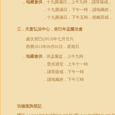
．地藏會供
．十九圓滿日
．
上午九時
．
誦菩薩戒
．
．十九圓滿日
．
下午一時
．
誦地藏經
．
．十九圓滿日
．
下午五時
．
授幽冥戒
．
三．天童弘法中心．癸巳年盂蘭法會
．歲次癸巳
年七月廿六
(2013)
西曆
日．星期日
2013
年
09
月
01
．地藏會供
．供盂蘭盆．上午九時．
．普供過堂．上午十一時
．誦菩薩戒．下午一時
．誦地藏經．下午三時
功德查詢登記
網址：
www.bpt-buddhism.org.hk/
或
www.buddhism.org.hk