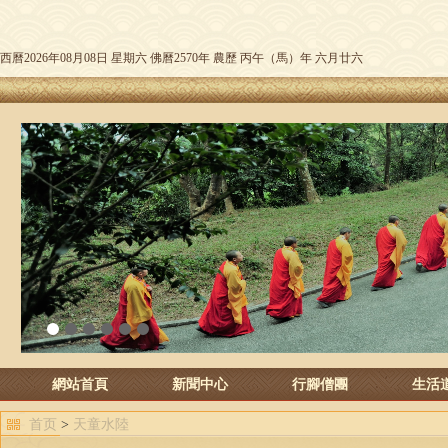
西曆2026年08月08日 星期六 佛曆2570年 農歷 丙午（馬）年 六月廿六
1
2
3
4
5
6
網站首頁
新聞中心
行腳僧團
生活
首页
>
天童水陸