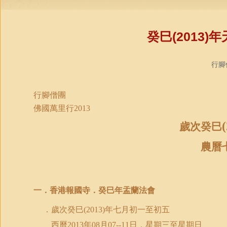
癸巳(2013
行腳僧
行腳僧團
佛國萬里行
2013
歲次癸巳
農曆
一．香港報國寺．癸巳年盂蘭法會
．歲次癸巳
年七月初一至初五
(2013)
西曆
日．星期三至星期日
2013
年
08
月
07--11