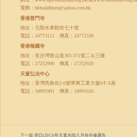
電郵：
hkbuddhism@yahoo.com.hk
香港普門寺
地址：元朗水車館街七十號
電話：
24773112
傳真：
24772330
香港報國寺
地址：長沙灣青山道
號二＆三樓
365-371
電話：
27252900
傳真：
27252920
天童弘法中心
地址：荃灣馬角街
座
2-6
號華興工業大廈
6/F.A
電話：
34991901
傳真：
34991626
下一篇:
癸巳(2013)年天童水陸八月份共修通告