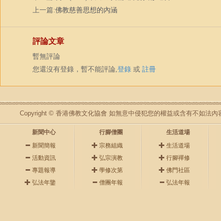
上一篇:
佛教慈善思想的內涵
評論文章
暫無評論
您還沒有登錄，暫不能評論,
登錄
或
註冊
Copyright © 香港佛教文化協會 如無意中侵犯您的權益或含有不如
新聞中心
行腳僧團
生活道場
新聞簡報
宗務組織
生活道場
活動資訊
弘宗演教
行腳禪修
專題報導
學修次第
佛門社區
弘法年鑒
僧團年報
弘法年報