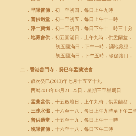
．早課普佛
．初一至初四．每日上午九時
．普供過堂
．初一至初五．每日上午十一時
．淨土寶懺
．初一至初四．每日下午十二時三十分
．地藏會供
．初五圓滿日．上午九時
．
供盂蘭盆
．
．初五圓滿日
．
下午一時
．
誦地藏經
．
．初五圓滿日
．
下午五時
．
瑜伽焰口
．
二．香港普門寺．癸巳年盂蘭法會
．歲次癸巳
年七月十五至十九
(2013)
西曆
日．星期三至星期日
2013
年
08
月
21--25
．盂蘭盆供
．十五啟壇日．上午九時
．
供盂蘭盆
．
．三昧水懺
．十六至十八．每日上午九時至下午二
．普供過堂
．十五至十九．每日上午十一時
．晚課普佛
．十六至十八．每日下午二時