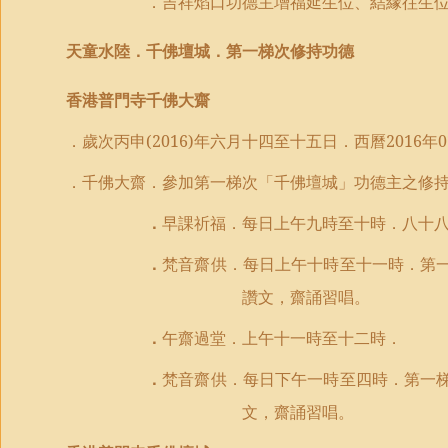
．吉祥焰口功德主增福延生位、結緣往生
天童水陸．千佛壇城．第一梯次修持功德
香港普門寺千佛大齋
．歲次丙申
(2016)
年六月
十四
至
十
五
日
．西曆
2016
年
0
．千佛大齋．
參加第一梯次「千佛壇城」功德主之修
．
早課祈福．每日上午九時至十時．八十
．
梵音齋供．每日上午十時至十一時．
第
讚文，齋誦習唱。
．
午齋過堂．上午十一時至十二時．
．
梵音齋供．每日下午一時至四時．
第一
文，齋誦習唱。