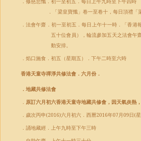
．修慈悲懺．初一至初五．每日上午九時至
下午四
時
．「梁皇寶懺」卷一至卷
十
，每日
頂禮
「
．
法會
午齋．初一至初五．每日上午十一時．「
香港
五十位會員），輪流參加五天之法會午
動安排。
．焰口
施食
．初五（
星期五）
．下午二時
至六時
香港天童寺禪淨共修法會．
六月份
．
．地藏共修法會
．
原訂六
月
初六
香港天童寺地藏共修會，
因天氣炎熱
．歲次丙申
(2016)
六
月
初六
．西曆
2016
年
07
月
09
日
(
星
．誦地藏經．上午九時至
下午三時
．
自助午
齋．上午十一時
三十分