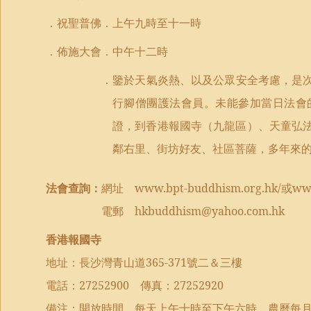
．祝聖普佛．上午九時至十一時
．佈施大會．中午十二時
．
鑒於天氣炎熱、以及公眾安全考
慮，
是
行腳僧團護法會員
。
未能參加當日法會
證
，
到香港報國寺
（
九龍區
）
、天童弘
鄰右里、街
坊
好友、社區菩薩
，
多年來
法會查詢：
網址
www.bpt-buddhism.org.hk/
或
www
電郵
hkbuddhism@yahoo.com.hk
香港報國寺
地址：長沙灣青山道
365-371
號二＆三樓
電話：
27252900
傳真：
27252920
備注：開放時間，每天上午十時至下午六時。農曆每