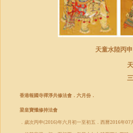
天童水陸丙申
香港報國寺禪淨共修法會．
六月份
．
梁皇寶懺修持
法會
．歲次丙申
(2016)
年六月初一至初五．西曆
2016
年
07