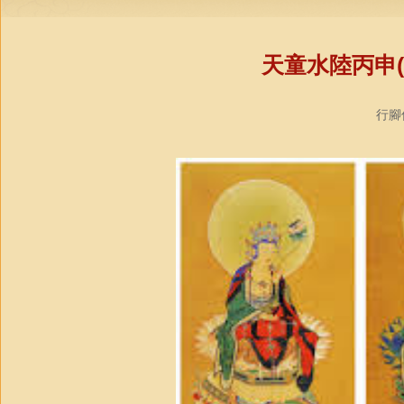
天童水陸丙申(
行腳僧