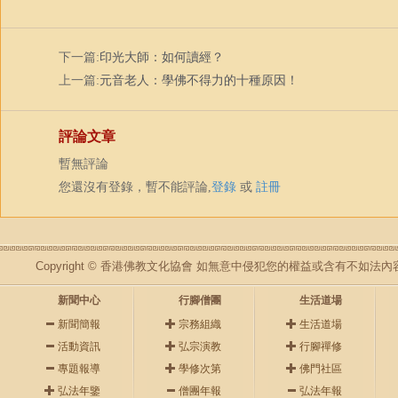
下一篇:
印光大師：如何讀經？
上一篇:
元音老人：學佛不得力的十種原因！
評論文章
暫無評論
您還沒有登錄，暫不能評論,
登錄
或
註冊
Copyright © 香港佛教文化協會 如無意中侵犯您的權益或含有不如
新聞中心
行腳僧團
生活道場
新聞簡報
宗務組織
生活道場
活動資訊
弘宗演教
行腳禪修
專題報導
學修次第
佛門社區
弘法年鑒
僧團年報
弘法年報