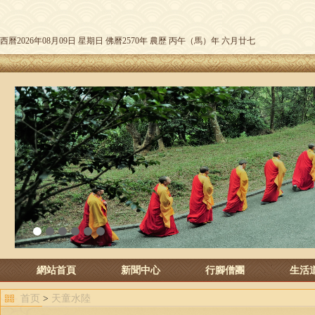
西曆2026年08月09日 星期日 佛曆2570年 農歷 丙午（馬）年 六月廿七
1
2
3
4
5
6
網站首頁
新聞中心
行腳僧團
生活
首页
>
天童水陸