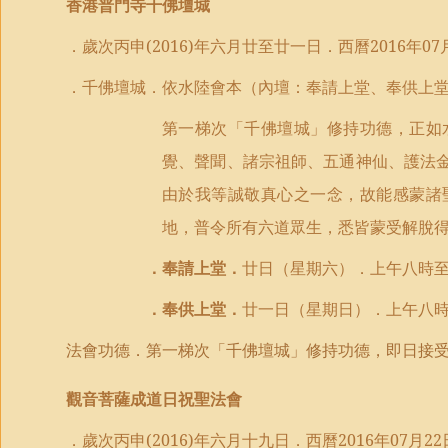
香港普門寺千佛壇城
．歲次丙申
(2016)
年六月
廿
至
廿一日
．西曆
2016
年
07
．千佛壇城．依水陸會本
（
內壇
：
奉請上堂、奉供上
第一梯次「千佛壇城」
修持功德，
正如
覺、聲聞、諸宗祖師、五通神仙、護法
由於我等誠敬真心之一念，故能感蒙諸
地，普令所有六道眾生，悉皆蒙受解脫
．
奉請上堂．
廿
日（
星期六
）．
上午八時
．奉供上堂．
廿一
日（
星期日
）．
上午八
法會功德．第一梯次「千佛壇城」修持功德，即日接
觀音菩薩成道日祝聖法會
．歲次丙申
(2016)
年六月十九日．西曆
2016
年
07
月
22