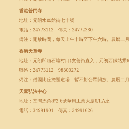
香港普門寺
地址：元朗水車館街七十號
電話：
24773112
傳真：
24772330
備注：開放時間，每天上午十時至下午六時。農曆
二
香港
天童
寺
地址：元朗
凹頭石塘村口
(
友善街直入
，
元朗西鐵站乘
聯絡
：
24773112
98800272
備注：
僧團比丘掩關道場，暫不對公眾開放。
農曆
二
天童弘法中心
地址：荃灣馬角街
2-6
號華興工業大廈
6/F.A
座
電話：
34991901
傳真：
34991626