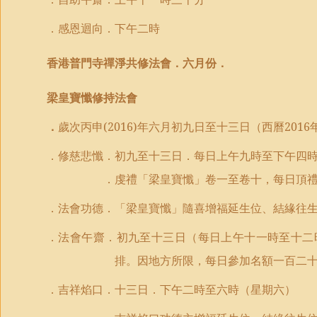
．
感恩迴向
．下午
二時
香港普門寺
禪淨共修
法會．
六月份
．
梁皇寶懺修持
法會
．
歲次丙申
(2016)
年六月初九日至十三日（西曆
2016
．
修慈悲懺
．
初九至十三日．每日上午九時至下午四
．
虔禮
「梁皇寶懺」卷一至卷
十
，每日
頂
．法會功德．
「
梁皇寶懺
」
隨喜增福延生位、結緣往
．
法會午齋．初九至十三日（每日上午十一時至十二
排
。因地方所限，每日參加名額一百二
．吉祥焰口．十三日．下午二時至六時（星期六）