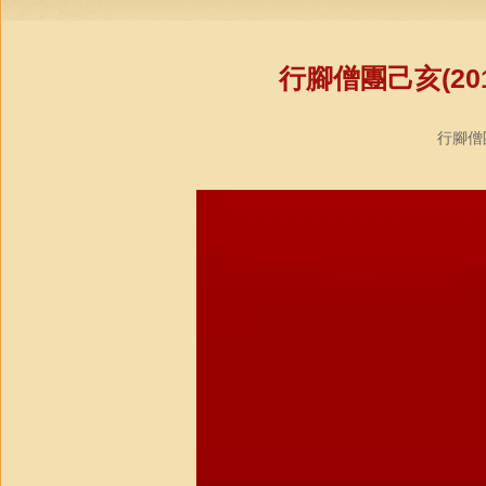
行腳僧團己亥(20
行腳僧團教