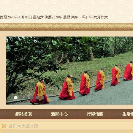
西曆2026年08月08日 星期六 佛曆2570年 農歷 丙午（馬）年 六月廿六
1
2
3
4
5
6
網站首頁
新聞中心
行腳僧團
生活
首页
>
天童水陸