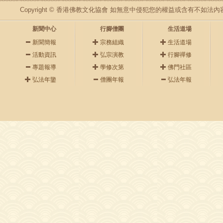
Copyright © 香港佛教文化協會 如無意中侵犯您的權益或含有不如
新聞中心
行腳僧團
生活道場
新聞簡報
宗務組織
生活道場
活動資訊
弘宗演教
行腳禪修
專題報導
學修次第
佛門社區
弘法年鑒
僧團年報
弘法年報