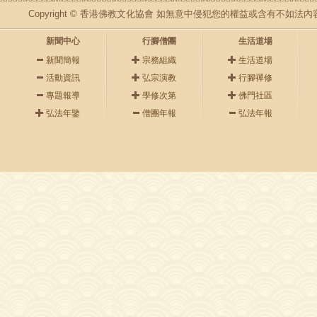
Copyright © 香港佛教文化協會 如無意中侵犯您的權益或含有不如
新聞中心
行腳僧團
生活道場
新聞簡報
宗務組織
生活道場
活動資訊
弘宗演教
行腳禪修
專題報導
學修次第
佛門社區
弘法年鑒
僧團年報
弘法年報