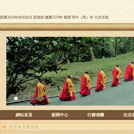
西曆2026年08月06日 星期四 佛曆2570年 農歷 丙午（馬）年 六月廿四
1
2
3
4
5
6
網站首頁
新聞中心
行腳僧團
生活
首页
>
天童水陸