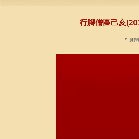
行腳僧團己亥(20
行腳僧團教