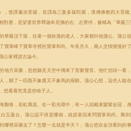
），曾譯遍吉菩薩，音譯為三曼多跋陀羅，漢傳佛教四大菩薩
相對應，是娑婆世界釋迦牟尼佛的右、左脅侍，被稱為「華嚴三
的華嚴頂下面，住著一個姓蒲的老人，大家都叫他蒲公。蒲公
了寶掌峰下寶掌寺裡的寶掌和尚。年長月久，兩人交情慢慢好
蒲公家裡談古論今。
的地方采藥，忽然聽見天空中傳來了音樂聲音。他忙抬頭一看
人，騎了一匹既不象鹿又不象馬的座騎。蒲公心想，這些人能
，想看看究竟是些啥子人。
海翻卷，彩虹萬道。在一彩光環中，有一人頭戴束髮紫金冠，
是白玉蓮台。蒲公認不得是哪個，就趕著回來問寶掌和尚。剛到
到哪裡采藥去了？怎麼一去就是半天？」蒲公把在金頂看到的