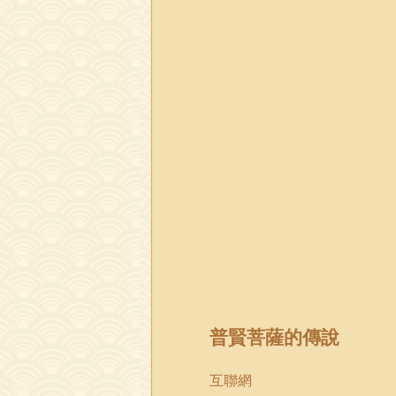
普賢菩薩的傳說
互聯網