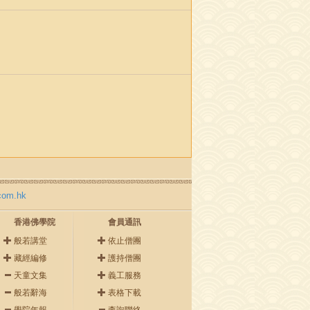
com.hk
香港佛學院
會員通訊
般若講堂
依止僧團
藏經編修
護持僧團
天童文集
義工服務
般若辭海
表格下載