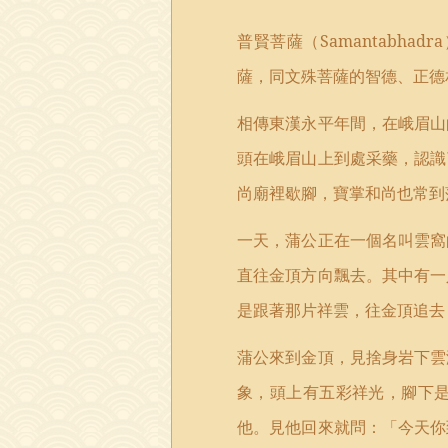
普賢菩薩（
Samantabhadra
薩，同文殊菩薩的智德、正德
相傳東漢永平年間，在峨眉山
頭在峨眉山上到處采藥，認識
尚廟裡歇腳，寶掌和尚也常到
一天，蒲公正在一個名叫雲窩
直往金頂方向飄去。其中有一
是跟著那片祥雲，往金頂追去
蒲公來到金頂，見捨身岩下雲
象，頭上有五彩祥光，腳下
他。見他回來就問：「今天你