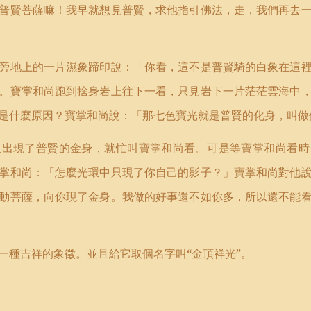
普賢菩薩嘛！我早就想見普賢，求他指引佛法，走，我們再去
旁地上的一片濕象蹄印說：「你看，這不是普賢騎的白象在這
。寶掌和尚跑到捨身岩上往下一看，只見岩下一片茫茫雲海中
是什麼原因？寶掌和尚說：「那七色寶光就是普賢的化身，叫做
又出現了普賢的金身，就忙叫寶掌和尚看。可是等寶掌和尚看時
掌和尚：「怎麼光環中只現了你自己的影子？」寶掌和尚對他
動菩薩，向你現了金身。我做的好事還不如你多，所以還不能
一種吉祥的象徵。並且給它取個名字叫“金頂祥光”。