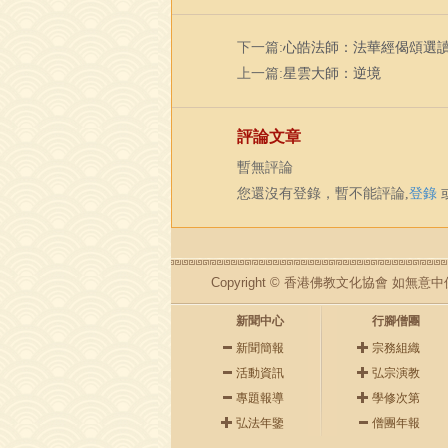
下一篇:
心皓法師：法華經偈頌選
上一篇:
星雲大師：逆境
評論文章
暫無評論
您還沒有登錄，暫不能評論,
登錄
Copyright © 香港佛教文化協會 
新聞中心
行腳僧團
新聞簡報
宗務組織
活動資訊
弘宗演教
專題報導
學修次第
弘法年鑒
僧團年報