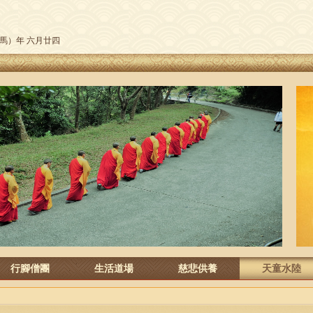
午（馬）年 六月廿四
行腳僧團
生活道場
慈悲供養
天童水陸