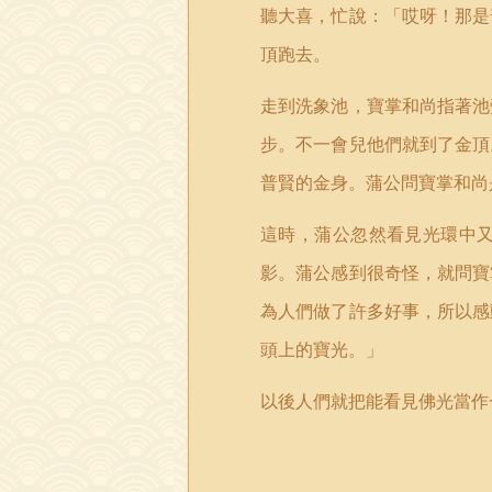
聽大喜，忙說：「哎呀！那是
頂跑去。
走到洗象池，寶掌和尚指著池
步。不一會兒他們就到了金頂
普賢的金身。蒲公問寶掌和尚
這時，蒲公忽然看見光環中
影。蒲公感到很奇怪，就問寶
為人們做了許多好事，所以感
頭上的寶光。」
以後人們就把能看見佛光當作