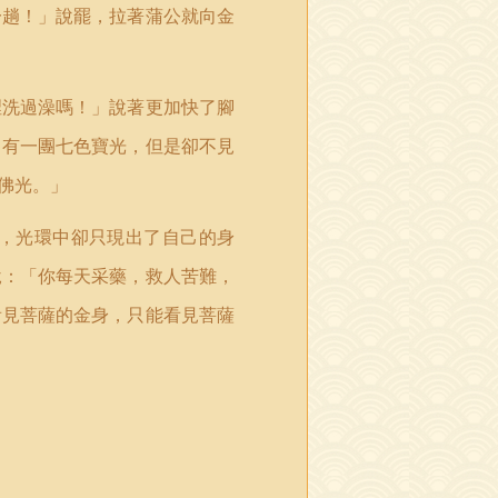
一趟！」說罷，拉著蒲公就向金
裡洗過澡嗎！」說著更加快了腳
，有一團七色寶光，但是卻不見
佛光。」
，光環中卻只現出了自己的身
說：「你每天采藥，救人苦難，
看見菩薩的金身，只能看見菩薩