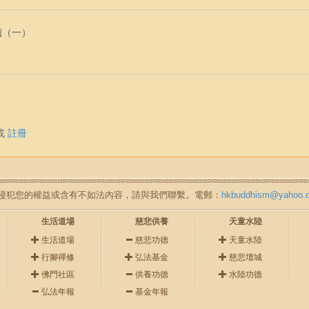
讀（一）
或
註冊
如無意中侵犯您的權益或含有不如法內容，請與我們聯繫。電郵：
hkbuddhism@yahoo.
生活道場
慈悲供養
天童水陸
生活道場
慈悲功德
天童水陸
行腳禪修
弘法基金
慈悲壇城
佛門社區
供養功德
水陸功德
弘法年報
基金年報