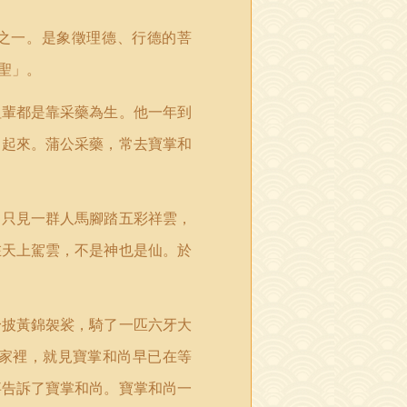
之一。是象徵理德、行德的菩
聖」。
祖輩都是靠采藥為生。他一年到
了起來。蒲公采藥，常去寶掌和
，只見一群人馬腳踏五彩祥雲，
在天上駕雲，不是神也是仙。於
身披黃錦袈裟，騎了一匹六牙大
家裡，就見寶掌和尚早已在等
事告訴了寶掌和尚。寶掌和尚一