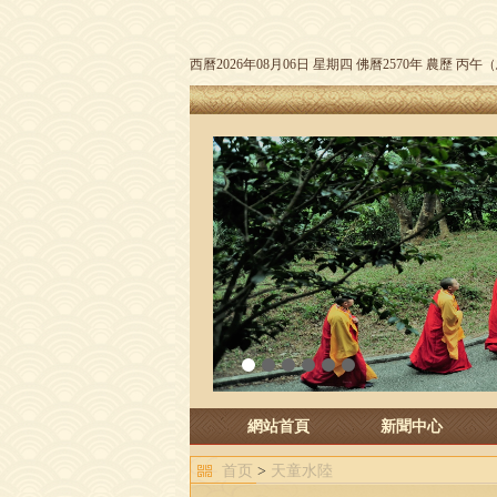
西曆2026年08月06日 星期四 佛曆2570年 農歷 丙
1
2
3
4
5
6
網站首頁
新聞中心
首页
>
天童水陸