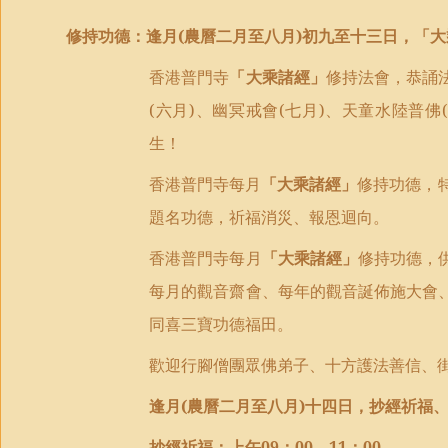
修持功德：逢月
(
農曆二月至八月
)
初九至十三日，「大
香港普門寺
「大乘諸經」
修持法會
，
恭誦
(
六月
)
、幽冥戒會
(
七月
)
、天童水陸普佛
(
生！
香港普門寺每月
「大乘諸經」
修持功德，
題名功德
，
祈福消災、報恩迴向
。
香港普門寺每月
「大乘諸經」
修持功德，
每月的觀音齋會、每年的觀音誕佈施大會
同喜三寶功德福田。
歡迎行腳僧團眾佛弟子、十方護法善信、
逢月
(
農曆二月至八月
)
十四日，抄經祈福
抄經祈福
：
上午
09
：
00—11
：
00