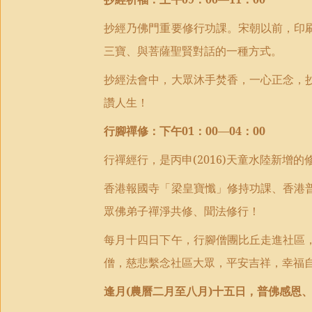
抄經乃佛門重要修行功課。宋朝以前，印
三寶、與菩薩聖賢對話的一種方式。
抄經法會中，大眾沐手焚香，一心正念
，
讚人生！
行腳禪修
：
下午
01
：
00—04
：
00
行禪經行
，
是丙申
(2016)
天童水陸新增的
香港報國寺「梁皇寶懺」修持功課、香港
眾佛弟子禪淨共修、聞法修行
！
每月十四日下午，行腳僧團比丘走進社區
僧
，
慈悲繫念社區大眾
，
平安吉祥
，
幸福
逢月
(
農曆二月至八月
)
十五日，普佛感恩