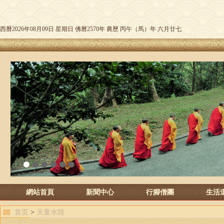
西曆2026年08月09日 星期日 佛曆2570年 農歷 丙午（馬）年 六月廿七
1
2
3
4
5
6
網站首頁
新聞中心
行腳僧團
生活
首页
>
天童水陸