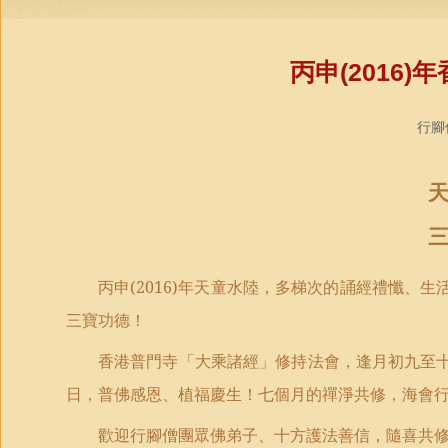
丙申(2016
行腳僧
丙申
(2016)
年天童水陸，
多梯次的誦經禮懺、生
三寶功德
！
香港普門寺「大乘諸經」修持法會
，
逢月初九至
日，普佛感恩、植福慶生
！
七個月的禪淨共修，海會
歡迎
行腳僧團眾佛弟子、
十方護法善信，
隨喜共