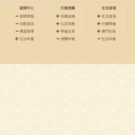
新聞中心
行腳僧團
生活道場
新聞簡報
宗務組織
生活道場
活動資訊
弘宗演教
行腳禪修
專題報導
學修次第
佛門社區
弘法年鑒
僧團年報
弘法年報