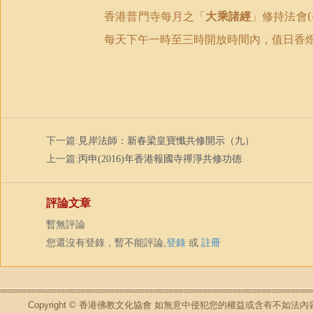
香港普門寺每月之「
大乘諸經
」修持法會
(
每天下午一時至三時開放時間內，值日香
下一篇:
見岸法師：新春梁皇寶懺共修開示（九）
上一篇:
丙申(2016)年香港報國寺禪淨共修功德
評論文章
暫無評論
您還沒有登錄，暫不能評論,
登錄
或
註冊
Copyright © 香港佛教文化協會 如無意中侵犯您的權益或含有不如