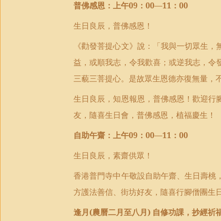
普佛感恩
：
上午
09
：
00—11
：
00
生日良辰
，
普佛感恩
！
《勸發菩提心文》說：「我與一切眾生，
益，或順我志，令我歡喜；或逆我志，令
三藐三菩提心。是故眾生恩德亦復無量，
生日良辰
，
知恩報恩，
普佛感恩
！
歡迎行
友，隨喜生日會，
普佛感恩，植福慶生！
自助午齋
：
上午
09
：
00—11
：
00
生日良辰，素齋供眾
！
香港普門寺中午敬設自助午齋
、
生日壽桃
方護法善信、街坊好友，隨喜行腳僧團生
逢月
(
農曆二月至八月
)
自修功課，抄經祈