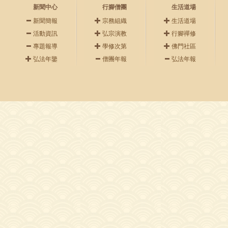
新聞中心
行腳僧團
生活道場
新聞簡報
宗務組織
生活道場
活動資訊
弘宗演教
行腳禪修
專題報導
學修次第
佛門社區
弘法年鑒
僧團年報
弘法年報