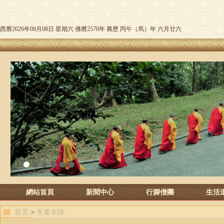
西曆2026年08月08日 星期六 佛曆2570年 農歷 丙午（馬）年 六月廿六
1
2
3
4
5
6
網站首頁
新聞中心
行腳僧團
生活
首页
>
天童水陸