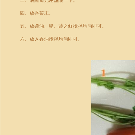
三、胡蘿蔔先用鹽醃一下。
四、放香菜末。
五、放醬油、醋、蔬之鮮攪拌均勻即可。
六、放入香油攪拌均勻即可。