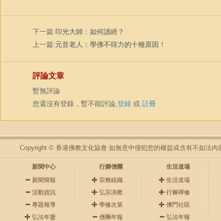
下一篇:
印光大師：如何讀經？
上一篇:
元音老人：學佛不得力的十種原因！
評論文章
暫無評論
您還沒有登錄，暫不能評論,
登錄
或
註冊
Copyright © 香港佛教文化協會 如無意中侵犯您的權益或含有不如
新聞中心
行腳僧團
生活道場
新聞簡報
宗務組織
生活道場
活動資訊
弘宗演教
行腳禪修
專題報導
學修次第
佛門社區
弘法年鑒
僧團年報
弘法年報