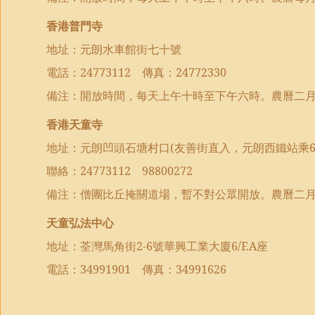
香港普門寺
地址：元朗水車館街七十號
電話：
24773112
傳真：
24772330
備注：開放時間，每天上午十時至下午六時。農曆
二
香港
天童
寺
地址：元朗
凹頭石塘村口
(
友善街直入
，
元朗西鐵站乘
聯絡
：
24773112
98800272
備注：
僧團比丘掩關道場，暫不對公眾開放。
農曆
二
天童弘法中心
地址：荃灣馬角街
2-6
號華興工業大廈
6/F.A
座
電話：
34991901
傳真：
34991626