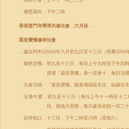
．
感恩迴向
．下午
二時
香港普門寺
禪淨共修
法會．
六月份
．
梁皇寶懺修持
法會
．
歲次丙申
(2016)
年六月初九日至十三日（西曆
2016
．
修慈悲懺
．
初九至十三日．每日上午九時至下午四
．
虔禮
「梁皇寶懺」卷一至卷
十
，每日
頂
．法會功德．
「
梁皇寶懺
」
隨喜增福延生位、結緣往
．
法會午齋．初九至十三日（每日上午十一時至十二
排
。因地方所限，每日參加名額一百二
．吉祥焰口．十三日．下午二時至六時（星期六）