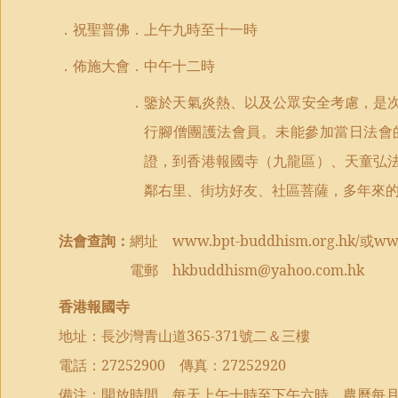
．祝聖普佛．上午九時至十一時
．佈施大會．中午十二時
．
鑒於天氣炎熱、以及公眾安全考
慮，
是
行腳僧團護法會員
。
未能參加當日法會
證
，
到香港報國寺
（
九龍區
）
、天童弘
鄰右里、街
坊
好友、社區菩薩
，
多年來
法會查詢：
網址
www.bpt-buddhism.org.hk/
或
www
電郵
hkbuddhism@yahoo.com.hk
香港報國寺
地址：長沙灣青山道
365-371
號二＆三樓
電話：
27252900
傳真：
27252920
備注：開放時間，每天上午十時至下午六時。農曆每