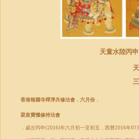
天童水陸丙申
香港報國寺禪淨共修法會．
六月份
．
梁皇寶懺修持
法會
．歲次丙申
(2016)
年六月初一至初五．西曆
2016
年
07