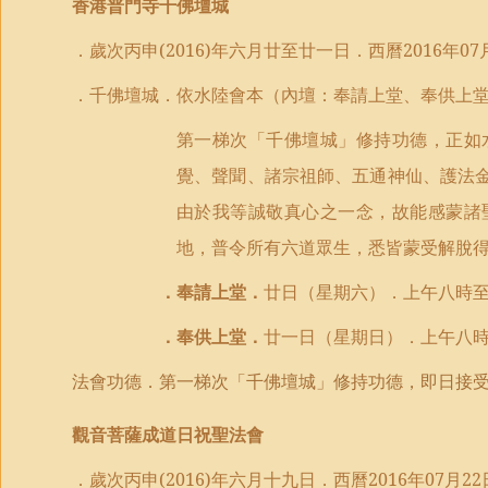
香港普門寺千佛壇城
．歲次丙申
(2016)
年六月
廿
至
廿一日
．西曆
2016
年
07
．千佛壇城．依水陸會本
（
內壇
：
奉請上堂、奉供上
第一梯次「千佛壇城」
修持功德，
正如
覺、聲聞、諸宗祖師、五通神仙、護法
由於我等誠敬真心之一念，故能感蒙諸
地，普令所有六道眾生，悉皆蒙受解脫
．
奉請上堂．
廿
日（
星期六
）．
上午八時
．奉供上堂．
廿一
日（
星期日
）．
上午八
法會功德．第一梯次「千佛壇城」修持功德，即日接
觀音菩薩成道日祝聖法會
．歲次丙申
(2016)
年六月十九日．西曆
2016
年
07
月
22