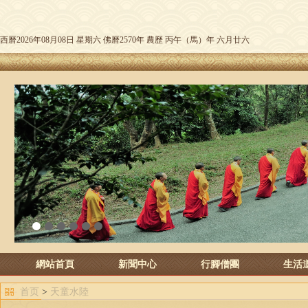
西曆2026年08月08日 星期六 佛曆2570年 農歷 丙午（馬）年 六月廿六
1
2
3
4
5
6
網站首頁
新聞中心
行腳僧團
生活
首页
>
天童水陸