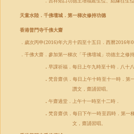
．吉祥焰口功德主增福延生位、結緣往生
天童水陸．千佛壇城．第一梯次修持功德
香港普門寺千佛大齋
．歲次丙申
(2016)
年六月
十四
至
十
五
日
．西曆
2016
年
0
．千佛大齋．
參加第一梯次「千佛壇城」功德主之修
．
早課祈福．每日上午九時至十時．八十
．
梵音齋供．每日上午十時至十一時．
第
讚文，齋誦習唱。
．
午齋過堂．上午十一時至十二時．
．
梵音齋供．每日下午一時至四時．
第一
文，齋誦習唱。