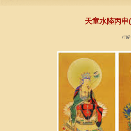
天童水陸丙申(
行腳僧