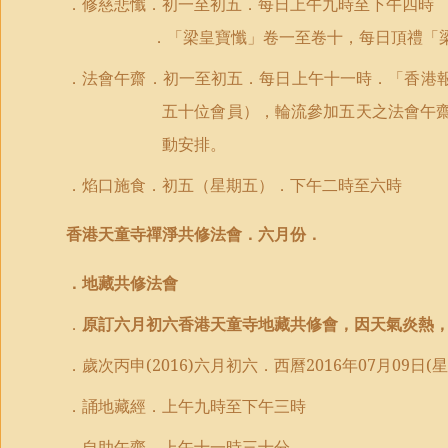
．修慈悲懺．初一至初五．每日上午九時至
下午四
時
．「梁皇寶懺」卷一至卷
十
，每日
頂禮
「
．
法會
午齋．初一至初五．每日上午十一時．「
香港
五十位會員），輪流參加五天之法會午
動安排。
．焰口
施食
．初五（
星期五）
．下午二時
至六時
香港天童寺禪淨共修法會．
六月份
．
．地藏共修法會
．
原訂六
月
初六
香港天童寺地藏共修會，
因天氣炎熱
．歲次丙申
(2016)
六
月
初六
．西曆
2016
年
07
月
09
日
(
星
．誦地藏經．上午九時至
下午三時
．
自助午
齋．上午十一時
三十分