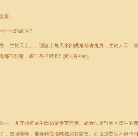
全齋。
同一地點施嗎？
身，生於天上。」理論上每天來的餓鬼都舍鬼身，生於人天，
鬼都不影響，或許有些留著作護法善神的。
自主，尤其惡道眾生因宿業受苦無量。施食法是對幽冥眾生的
了，饑腸轆轆，那種難受滋味都深有體會。而鬼道眾生不但時