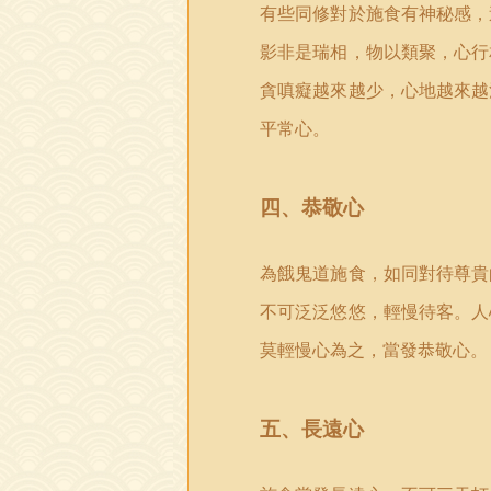
有些同修對於施食有神秘感，
影非是瑞相，物以類聚，心行
貪嗔癡越來越少，心地越來越
平常心。
四、恭敬心
為餓鬼道施食，如同對待尊貴
不可泛泛悠悠，輕慢待客。人
莫輕慢心為之，當發恭敬心。
五、長遠心