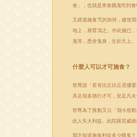
食」，也就是來食餓鬼吃到食
又經過施食咒的加持，縱使我
地上，展臂瀉之。作此施已，
鬼等，悉舍鬼身，生於天上。
什麼人可以才可施食？
世尊說「若有比丘比丘尼優婆
具足很多德行才可，況且凡夫
世尊為了推動又云「我今殷勤
此人失大利益。此陀羅尼威德
我怎知道施食利益多少餓鬼？