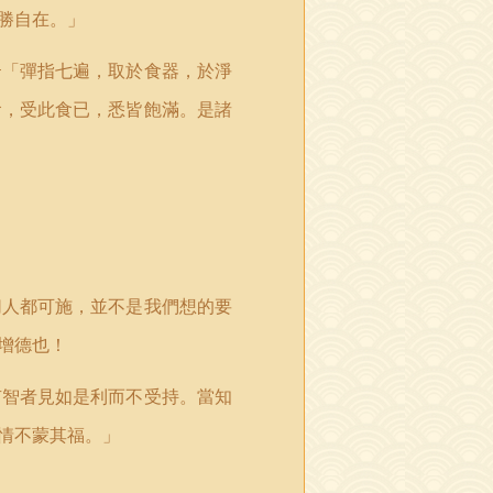
勝自在。」
云「彈指七遍，取於食器，於淨
食，受此食已，悉皆飽滿。是諸
切人都可施，並不是我們想的要
增德也！
有智者見如是利而不受持。當知
情不蒙其福。」