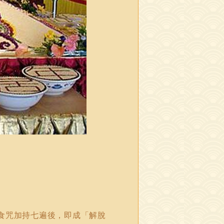
食咒加持七遍後，即成「解脫