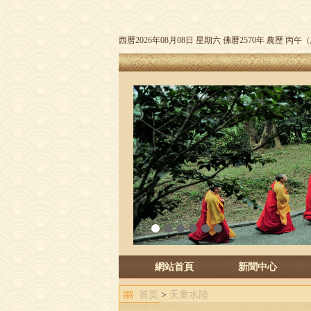
西曆2026年08月08日 星期六 佛曆2570年 農歷 丙
1
2
3
4
5
6
網站首頁
新聞中心
首页
>
天童水陸