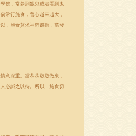
者學佛，常夢到餓鬼或者看到鬼
。倘常行施食，善心越來越大，
所以，施食莫求神奇感應，當發
但情意深重。當恭恭敬敬做來，
，人必誠之以待。所以，施食切