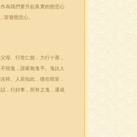
。作為我們要升起真實的慈悲心
，當發慈悲心。
養父母、行世仁慈，力行十善，
即不招鬼，誰家無鬼乎。鬼比人
難吉祥。人若知此，雖在暗室，
好話，行好事，所有之鬼，通成