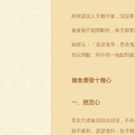
經裡是說人天都可修，沒說要
施食能不能間斷的，每天都要
如經云：「是諸鬼等，悉舍鬼
所以間斷、同不同一地點對餓
施食應發十種心
一、慈悲心
眾生六道輪回頭出頭沒，不由
得不暖和，瑟瑟發抖；肚子餓