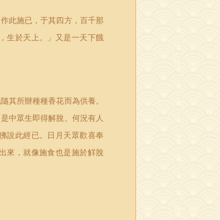
「作此施已，于其四方，百千那
，生於天上。」又是一天下餓
地隨其所辦種種香花而為供養。
。是中眾生即得解脫。何況有人
佛說此經已。日月天眾歡喜奉
出來，就像施食也是施於觧脫