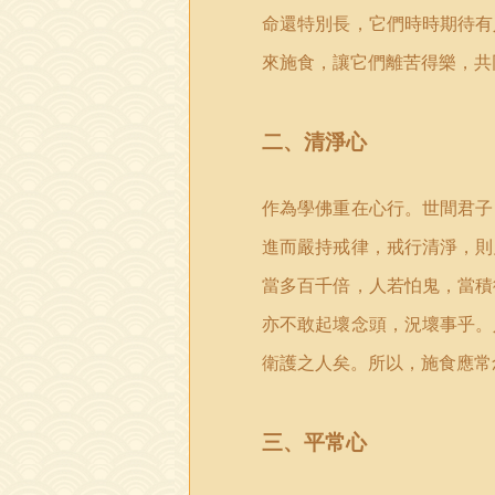
命還特別長，它們時時期待有
來施食，讓它們離苦得樂，共
二、清淨心
作為學佛重在心行。世間君子
進而嚴持戒律，戒行清淨，則
當多百千倍，人若怕鬼，當積
亦不敢起壞念頭，況壞事乎。
衛護之人矣。所以，施食應常
三、平常心