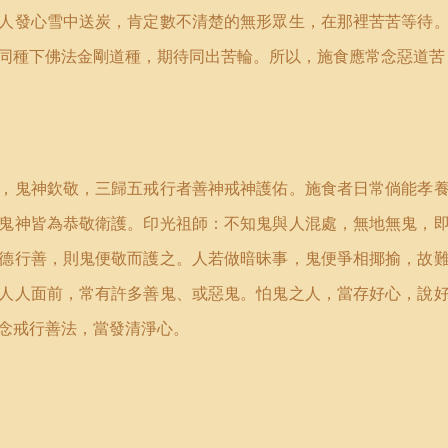
人發心雪中送炭，肯定數不清楚的無形眾生，在那裡苦苦等待
同種下佛法金剛道種，期待同出苦輪。所以，施食應常念惡道苦
，鬼神欽敬，三歸五戒行者善神戒神護佑。施食者日常倘能孝
鬼神皆為恭敬衛護。印光祖師：不知鬼與人混處，無地無鬼，
德行善，則鬼便敬而護之。人若做暗昧事，鬼便爭相揶揄，故
人人面前，常有許多善鬼、或惡鬼。怕鬼之人，當存好心，說
念戒行善法，當發清淨心。