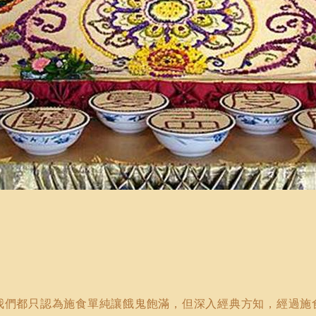
我們都只認為施食單純讓餓鬼飽滿，但深入經典方知，經過施