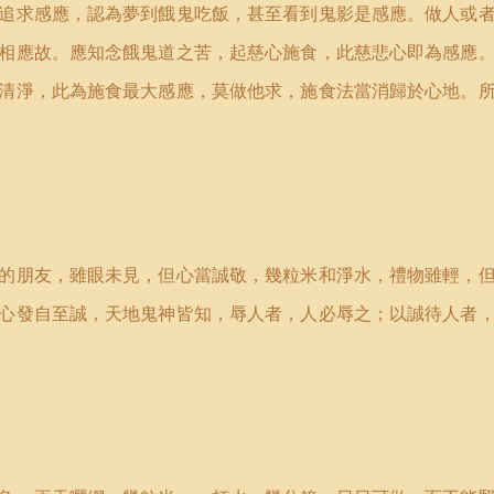
追求感應，認為夢到餓鬼吃飯，甚至看到鬼影是感應。做人或
相應故。應知念餓鬼道之苦，起慈心施食，此慈悲心即為感應
清淨，此為施食最大感應，莫做他求，施食法當消歸於心地。
的朋友，雖眼未見，但心當誠敬，幾粒米和淨水，禮物雖輕，
心發自至誠，天地鬼神皆知，辱人者，人必辱之；以誠待人者