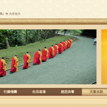
午（馬）年 六月廿六
行腳僧團
生活道場
慈悲供養
天童水陸