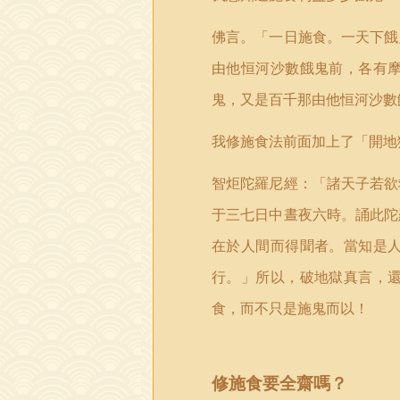
佛言。「一日施食。一天下餓
由他恒河沙數餓鬼前，各有
鬼，又是百千那由他恒河沙數
我修施食法前面加上了「開地
智炬陀羅尼經：「諸天子若欲
于三七日中晝夜六時。誦此陀
在於人間而得聞者。當知是
行。」所以，破地獄真言，
食，而不只是施鬼而以！
修施食要全齋嗎？