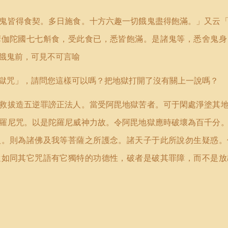
鬼皆得食契。多日施食。十方六趣一切餓鬼盡得飽滿。」又云
摩伽陀國七七斛食，受此食已，悉皆飽滿。是諸鬼等，悉舍鬼身
餓鬼前，可見不可言喻
獄咒」，請問您這樣可以嗎？把地獄打開了沒有關上一說嗎？
救拔造五逆罪謗正法人。當受阿毘地獄苦者。可于閑處淨塗其
羅尼咒。以是陀羅尼威神力故。令阿毘地獄應時破壞為百千分
人。則為諸佛及我等菩薩之所護念。諸天子于此所說勿生疑惑。
還如同其它咒語有它獨特的功德性，破者是破其罪障，而不是放