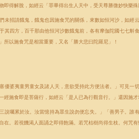
物即得解脫，如經云「罪畢得出生人天中，受天尊勝微妙快樂殊
們未招請餓鬼，餓鬼也因施食咒的關係，來數如恒河沙，如經
于其四方，百千那由他恒河沙數餓鬼前，各有摩伽陀國七七斛
」所以施食咒是相當重要，又名「勝大悲曰陀羅尼」！
塞優婆夷童男童女及諸人天，意欲受持此方便法者。」可見一
一經施食即是菩薩行，如經云「是人已為行觀音行。」還因施才
三說囑累於汝。汝當憶持為眾生說勿便忘失。」「善男子。誰
自在。若視饑渴人面誦之即得飽滿。若咒枯樹尚得生枝。何咒有